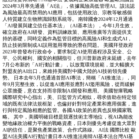
2024年3月率先通過「AI法」，依據風險高低管理AI。該法認
為風險最高而禁用的AI應用，包括使用政治、宗教等敏感個
人特質建立生物辨識歸類系統等。 南韓國會2024年12月通過
「AI發展與建立信任基本法」（AI基本法），今年1月生效，
確立政府在AI研發、資料訓練政策、應用推廣等方面提供支
持的基礎，同時定義作為監管目標的高風險AI和生成式AI，
防止技術限制或AI誤用濫用導致的潛在問題。 美國拜登政府
2023年曾發布行政命令，要求制定AI使用過程涉及安全、公
平、公民權利、國安的相關指引，但川普新政府未延續，去年
7月公布新的「AI行動計畫」，以放寬環境規範，並大幅擴大
對盟友的AI出口，來維持美國對中國大陸的AI技術領先優
勢。 日本去年5月也通過首部AI專法，簡稱「AI推進法」，同
年9月完整生效，以促進AI應用並應對AI濫用風險，從而緩解
公眾擔憂，意在支持而非限制AI開發和應用。 美國智庫戰略
國際研究中心指出，美、日監管方式相似，尋求借助在特定領
域的既有法律法規框架，也偏好針對特定產業和應用個案，進
行與特定風險相應的監管。各國AI政策的差異也反映國家戰
略。 其中，美國明確目標是競逐技術主導地位，視AI為能改
變地緣政治權力平衡的戰略資產，日本則優先考慮促進大眾對
AI的信任，是聚焦產業政策、合作式路線。 AI法 國際比較 歐
盟AI法美國AI行動計畫日本AI推進法南韓AI基本法台灣AI基