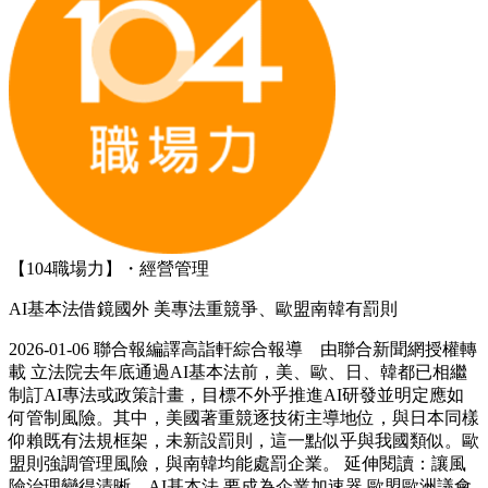
【104職場力】・經營管理
AI基本法借鏡國外 美專法重競爭、歐盟南韓有罰則
2026-01-06 聯合報編譯高詣軒綜合報導 由聯合新聞網授權轉
載 立法院去年底通過AI基本法前，美、歐、日、韓都已相繼
制訂AI專法或政策計畫，目標不外乎推進AI研發並明定應如
何管制風險。其中，美國著重競逐技術主導地位，與日本同樣
仰賴既有法規框架，未新設罰則，這一點似乎與我國類似。歐
盟則強調管理風險，與南韓均能處罰企業。 延伸閱讀：讓風
險治理變得清晰…AI基本法 要成為企業加速器 歐盟歐洲議會