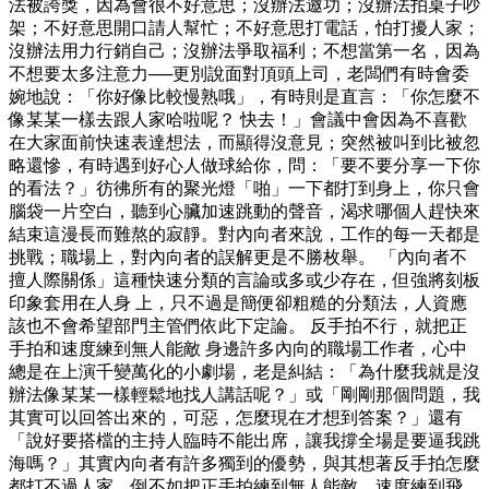
法被誇獎，因為會很不好意思；沒辦法邀功；沒辦法拍桌子吵
架；不好意思開口請人幫忙；不好意思打電話，怕打擾人家；
沒辦法用力行銷自己；沒辦法爭取福利；不想當第一名，因為
不想要太多注意力──更別說面對頂頭上司，老闆們有時會委
婉地說：「你好像比較慢熟哦」，有時則是直言：「你怎麼不
像某某一樣去跟人家哈啦呢？ 快去！」會議中會因為不喜歡
在大家面前快速表達想法，而顯得沒意見；突然被叫到比被忽
略還慘，有時遇到好心人做球給你，問：「要不要分享一下你
的看法？」彷彿所有的聚光燈「啪」一下都打到身上，你只會
腦袋一片空白，聽到心臟加速跳動的聲音，渴求哪個人趕快來
結束這漫長而難熬的寂靜。對內向者來說，工作的每一天都是
挑戰；職場上，對內向者的誤解更是不勝枚舉。 「內向者不
擅人際關係」這種快速分類的言論或多或少存在，但強將刻板
印象套用在人身 上，只不過是簡便卻粗糙的分類法，人資應
該也不會希望部門主管們依此下定論。 反手拍不行，就把正
手拍和速度練到無人能敵 身邊許多內向的職場工作者，心中
總是在上演千變萬化的小劇場，老是糾結：「為什麼我就是沒
辦法像某某一樣輕鬆地找人講話呢？」或「剛剛那個問題，我
其實可以回答出來的，可惡，怎麼現在才想到答案？」還有
「說好要搭檔的主持人臨時不能出席，讓我撐全場是要逼我跳
海嗎？」其實內向者有許多獨到的優勢，與其想著反手拍怎麼
都打不過人家，倒不如把正手拍練到無人能敵、速度練到飛