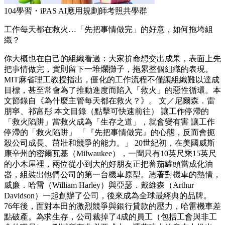
104學習・iPAS AI應用規劃師考照共學群
工作每天都在救火…「先把事情做完」的好意，如何拖垮組
織？
你大概也在自己的組織看過：大家拚命想交出成果，表面上先
把事情做完，實則留下一堆爛攤子，拖累整個組織的表現。
MIT麻省理工教授指出，僵化的工作流程不僅讓組織難以達成
目標，甚至常會為了推動進度而陷入「救火」的惡性循環。本
文節錄自《為什麼主管每天都在救火？》。 文／尼爾森．雷
朋寧、祁富彤 本文目錄（點擊可快速前往） 讓工作停滯的
「救火陷阱」當救火成為「生存之道」，就會變有害 讓工作
停滯的「救火陷阱」 「『先把事情做完』的心態，反而會扼
殺公司成長、茁壯和競爭的能力。」 20世紀初，在美國威斯
康辛州的密爾瓦基（Milwaukee），一間只有10英尺乘15英尺
的小木屋裡，兩位從小到大的好朋友正把蕃茄罐頭當成化油
器，組裝出他們公司的第一台機車原型。憑著對機車的熱情，
威廉．哈雷（William Harley）與亞瑟．戴維森（Arthur
Davidson）一起創辦了公司，後來成為全球最經典的品牌。
76年後，面對本田的激烈競爭與銀行貸款的壓力，哈雷機車差
點破產。為求生存，公司裁掉了4成的員工（包括工會與非工