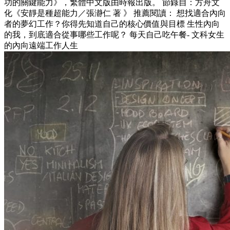
功的關鍵能力》，繁體中文版由時報出版。 節錄自：方舟文
化《安靜是種超能力／張瀞仁 著 》 推薦閱讀： 想找適合內向
者的夢幻工作？你得先知道自己的核心價值與目標 生性內向
的我，到底適合從事哪些工作呢？ 每天自己吃午餐- 文科女生
的內向遠端工作人生