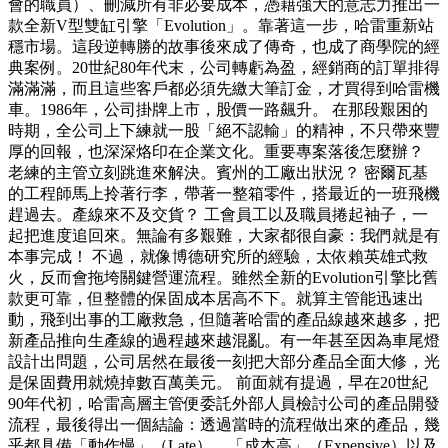
會的職員）、刪減所有非必要成本，憑藉強大的意志力推出一
款全新V型雙缸引擎「Evolution」。靠著這一步，哈雷重新站
穩市場。這段逆轉勝的故事後來成了傳奇，也成了商學院的經
典案例。20世紀80年代末，公司轉虧為盈，經銷商的訂單排得
滿滿滿，而且這些客戶都必須先繳大筆訂金，才買得到哈雷機
車。1986年，公司掛牌上市，股價一路飆升。 在那段艱困的
時期，全公司上下練就一股「絕不認輸」的精神，不只帶來豐
厚的回報，也深深烙印在企業文化。重要專案落後怎麼辦？
老練的主管立刻跳進來解決。賓州的工廠出狀況？ 密爾瓦基
的工程師馬上拎著行李，帶著一整箱零件，搭最近的一班飛機
趕過去。產線來不及交貨？ 工會員工以及職員捲起袖子，一
起把進度追回來。無論有多艱難，大家都很自豪：我們就是有
本事完成！ 不過，就像博德研究所的經驗，太依賴英雄式救
火，反而會拖垮關鍵營運流程。雖然全新的Evolution引擎比舊
款更可靠，但整體的保固成本居高不下。就算主管能迅速出
動，飛到出事的工廠救急，但隨著哈雷的產品線越來越多，把
新產品推向生產線的過程越來越混亂。有一年甚至因為車尾燈
設計出問題，公司居然在最後一刻把大部分產品全面大修，光
是保固費用就燒掉數百萬美元。 前面就有提過，早在20世紀
90年代初，哈雷高層主管便委託外部人員檢討公司的產品開發
流程，最後得出一個結論：透過當時的流程做出來的產品，幾
乎都具備「動作慢」（Late）、「成本高」（Expensive）以及