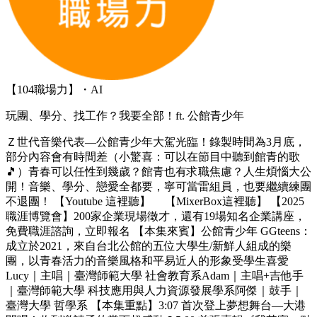
【104職場力】・AI
玩團、學分、找工作？我要全部！ft. 公館青少年
Ｚ世代音樂代表—公館青少年大駕光臨！錄製時間為3月底，
部分內容會有時間差（小驚喜：可以在節目中聽到館青的歌
🎵）青春可以任性到幾歲？館青也有求職焦慮？人生煩惱大公
開！音樂、學分、戀愛全都要，寧可當雷組員，也要繼續練團
不退團！ 【Youtube 這裡聽】 【MixerBox這裡聽】 【2025
職涯博覽會】200家企業現場徵才，還有19場知名企業講座，
免費職涯諮詢，立即報名 【本集來賓】公館青少年 GGteens：
成立於2021，來自台北公館的五位大學生/新鮮人組成的樂
團，以青春活力的音樂風格和平易近人的形象受學生喜愛
Lucy｜主唱｜臺灣師範大學 社會教育系Adam｜主唱+吉他手
｜臺灣師範大學 科技應用與人力資源發展學系阿傑｜鼓手｜
臺灣大學 哲學系 【本集重點】3:07 首次登上夢想舞台—大港