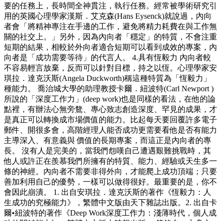
要的任務上，長時間全神貫注，執行任務。經常被學術研究引
用的英國心理學家漢斯．艾克森(Hans Eysenck)就說過，內向
者會「將精神專注在手邊的工作，避免將精力耗費在與工作無
關的社交上。」另外，因為內向者「穩定」的特質，不會注重
短期的結果，相較於外向者適合短期可以看到成效的專案，內
向者是「成功需要等待」的代言人。 4.具有恆毅力 內向者較
不容易輕言放棄，反而可以針對目標，持之以恆。心理學家安
琪拉．達克沃斯(Angela Duckworth)稱這種特質為「恆毅力」
種能力。 喬治城大學的助理教授卡爾．紐波特(Carl Newport )
所說的「深度工作力」(deep work)也是同樣的看法，在他的論
點裡，有辦法心無旁鶩、專心致志創造深度、罕見的成果，才
是真正可以轉換成市場價值的能力。比起每天要回覆許多電子
郵件、開很多會，高階經理人能否成功更需要看他是否有能力
主導深入、有意義與 價值的長期專案，而這正是內向者的專
長。 沒有人是完美的，當我們怨嘆自己遭遇艱難挑戰時，其
他人或許正在羨慕我們所擁有的特質、能力、經驗或天生多一
條的神經。內向者不需要非得外向，才能爬上成功頂端；只要
善加利用自己的優勢，一樣可以做得很好。最重要的是，你不
會因此崩潰。 1. 出自安琪拉．達克沃斯的著作《恆毅力：人
生成功的究極能力》，繁體中文版由天下雜誌出版。2. 出自卡
爾•紐波特的著作《Deep Work深度工作力：淺薄時代，個人成