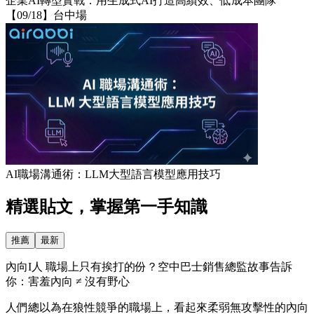
企業AI轉型實戰：用生成式AI打造高績效、低成本團隊
【09/18】台中場
AI職場溝通術：LLM大型語言模型應用技巧
精選貼文，掌握第一手知識
推薦
最新
內向I人 職場上只有挨打的份？空中巴士銷售總監故事告訴
你：害羞內向 ≠ 沒有野心
人們總以為在狼性競爭的職場上，看起來柔弱無攻擊性的內向