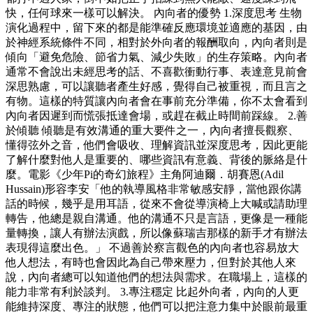
快，任何球來一樣可以解決。 內向者的優勢 1.深度思考 生物
演化過程中，留下來的都是能準確反應環境並適應的基因，由
於神經系統條件不同，相對於外向者的報酬取向，內向者則是
傾向「避免危險、節省力氣、減少失敗」的生存策略。內向者
通常不會說出未經思考的話、不喜歡衝動行事、表達意見前會
深思熟慮，可以讓聽者產生好感，覺得自己被重視，而且言之
有物。這樣的特質讓內向者會在事前充分準備，你不太會看到
內向者因遲到而慌張抵達會場，或趕在截止時間前踩線。 2.善
於傾聽 傾聽是有效溝通的重大要件之一，內向者擅長觀察、
懂得弦外之音，他們會吸收、理解資訊並深度思考，因此更能
了解什麼對他人是重要的、哪些資訊有意義、背後的脈絡是什
麼。電影《少年Pi的奇幻旅程》主角阿迪爾．胡賽恩(Adil
Hussain)形容李安「他的執導風格非常敏感安靜，當他跟你講
話的時候，幾乎是用耳語，從來不會從導演椅上大喊或請助理
轉告，他總是親自溝通。他的溝通不只是言語，更像是一種能
量轉換，讓人有辦法演戲，所以像蘇瑞吉那樣的新手才有辦法
表現得這麼出色。」 不過善於察言觀色的內向者也容易放大
他人想法，有時也會因此為自己帶來壓力，但對於其他人來
說，內向者總可以知道他們的想法與需求。在職場上，這樣的
能力非常有利於談判。 3.專注穩定 比起外向者，內向的人更
能維持深度、專注的狀態，他們可以把注意力集中於眼前最重