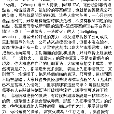
「做錯」（Wrong）這三大特徵，簡稱LEW。這份檢討報告還
點名，哈雷最資深、最能幹的專案經理，也就是曾經拯救公司
的英雄，居然就是問題的根源。這些人非常英勇，一心只想把
產品送出門。雖然這樣能暫時解決危機，卻沒有根除問題的癥
結點，甚至反而變成新問題的溫床─這些專案經理在不自覺的
情況下成了「一邊救火，一邊縱火」的人（firefighting
arsonist）。這些出於好意的努力，卻反過來扼殺了公司成長、
茁壯和競爭的能力。公司越來越擅長治標，但根本沒在治本。
就像博德研究所一樣，哈雷雖然創造出龐大的市場需求，卻也
把自己推向陷阱，面對滿滿的混亂和挫折，只能靠腎上腺素硬
撐。 「一邊救火，一邊縱火」的惡性循環，不是哈雷獨有的
現象。你大概也在自己的組織看過：大家拚命想交出成果，雖
然初衷是好的，卻製造出更多混亂。表面上先把事情做完，實
則留下一堆爛攤子，拖累整個組織的表現。只可惜，這些問題
不斷被忽略，大家只會去責怪那些繞過標準流程的人（尤其自
己不是當事人的情況），但事情哪有這麼簡單？ 每個組織都
需要有人在關鍵時刻暫時打破標準流程，讓事情可以往下推
動。這種臨機應變的做法，有時候對組織來說是一帖非吃不可
的藥，但劑量太多就會變成毒藥。那些「先把事情做完」的好
意，往往讓組織陷入惡性循環：搬出權宜之計、承受績效壓
力、做出短視的決策。 當救火成為「生存之道」，就會變有