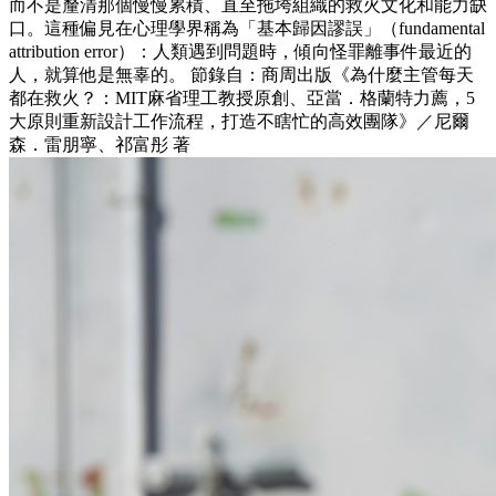
而不是釐清那個慢慢累積、直至拖垮組織的救火文化和能力缺
口。這種偏見在心理學界稱為「基本歸因謬誤」（fundamental
attribution error）：人類遇到問題時，傾向怪罪離事件最近的
人，就算他是無辜的。 節錄自：商周出版《為什麼主管每天
都在救火？：MIT麻省理工教授原創、亞當．格蘭特力薦，5
大原則重新設計工作流程，打造不瞎忙的高效團隊》／尼爾
森．雷朋寧、祁富彤 著