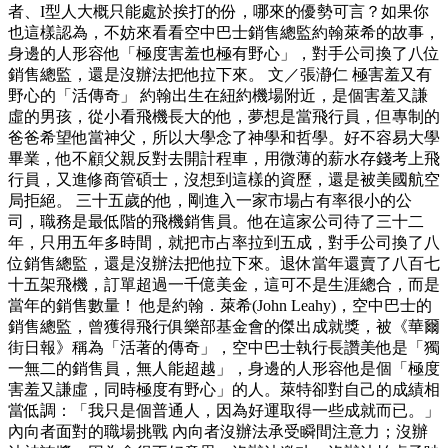
者、I型人大概只能處於挨打的份，哪來的優勢可言？如果你
也這樣認為，不妨來看看空中巴士銷售總監約翰萊希的故事，
身邊的人形容他「極度害羞也極有野心」，對手公司換了八位
銷售總監，還是沒辦法把他拉下來。 文／張瀞仁 極害羞又有
野心的「活傳奇」 約翰出生在紐約機場附近，是個害羞又謙
虛的男孩，從小看飛機長大的他，夢想是當飛行員，但專制的
爸爸希望他當神父，所以大學念了神學和哲學。好不容易大學
畢業，他不顧父親反對去開計程車，用微薄的薪水存錢考上飛
行員，又進修商管碩士，沒想到這樣的資歷，還是被美國航空
局拒絕。 三十五歲的他，剛進入一家市場占有率很小的公
司，職務是最低階的飛機銷售員。他在這家公司待了三十二
年，只用五年多時間，就把市占率拉到五成，對手公司換了八
位銷售總監，還是沒辦法把他拉下來。退休當年還賣了八百七
十五架飛機，訂單超過一千億美金，這可不是生涯總合，而是
當年的銷售數量！ 他是約翰．萊希(John Leahy)，空中巴士的
銷售總監，曾獲得飛行俱樂部基金會的傑出成就獎，被《華爾
街日報》稱為「活著的傳奇」，空中巴士執行長讚美他是「獨
一無二的銷售員，無人能超越」，身邊的人形容他是個「極度
害羞又謙虛，同時極度有野心」的人。萊特卻對自己的成績相
當低調：「我只是個普通人，因為好運取得一些成就而已。」
內向者面對的職場挑戰 內向者沒辦法承受瞬間注意力；沒辦