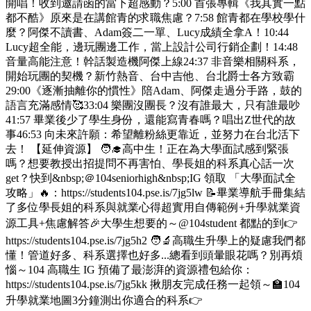
開唱！收到邀請函的當下超感動？5:00 首張專輯《我其實一點
都不酷》原來是在講館青的求職焦慮？7:58 館青都在學校學什
麼？阿傑不讀書、Adam簽二一單、Lucy成績全拿A！10:44
Lucy超全能，邊玩團邊工作，當上設計公司行銷企劃！14:48
音量高能注意！幹話製造機阿傑上線24:37 非音樂相關科系，
開始玩團的契機？新竹熱音、台中吉他、台北爵士各方致霸
29:00《逐漸抽離你的慣性》陪Adam、阿傑走過分手路，鼓的
語言充滿感情🥰33:04 樂團沒團長？沒有誰最大，只有誰最吵
41:57 畢業後少了學生身份，還能寫青春嗎？唱出Z世代的故
事46:53 向未來許願：希望離粉絲更靠近，並努力在台北活下
去！ 【延伸資源】 🧑‍🎓高中生！正在為大學面試感到緊張
嗎？想要教授出招提問不再害怕、學長姐的科系真心話一次
get？快到&nbsp;＠104seniorhigh&nbsp;IG 領取 「大學面試全
攻略」🔥：https://students104.pse.is/7jg5lw 📝畢業導航手冊集結
了多位學長姐的科系與就業心得超實用自傳範例+升學就業資
源工具+焦慮解答🎉大學生想要的～@104student 都點的到👉
https://students104.pse.is/7jg5h2 🧑‍🔬高職生升學上的疑慮我們都
懂！管道好多、科系選擇也好多...總看到頭暈眼花嗎？別再煩
惱～104 高職生 IG 預備了最澎湃的資源禮包給你：
https://students104.pse.is/7jg5kk 揪朋友完成任務一起領～🏫104
升學就業地圖3分鐘測出你適合的科系👉