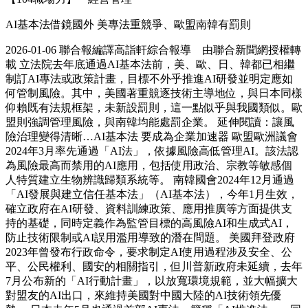
AI基本法借鏡國外 美專法重競爭、歐盟南韓有罰則
2026-01-06 聯合報編譯高詣軒綜合報導 由聯合新聞網授權轉
載 立法院去年底通過AI基本法前，美、歐、日、韓都已相繼
制訂AI專法或政策計畫，目標不外乎推進AI研發並明定應如
何管制風險。其中，美國著重競逐技術主導地位，與日本同樣
仰賴既有法規框架，未新設罰則，這一點似乎與我國類似。歐
盟則強調管理風險，與南韓均能處罰企業。 延伸閱讀：讓風
險治理變得清晰…AI基本法 要成為企業加速器 歐盟歐洲議會
2024年3月率先通過「AI法」，依據風險高低管理AI。該法認
為風險最高而禁用的AI應用，包括使用政治、宗教等敏感個
人特質建立生物辨識歸類系統等。 南韓國會2024年12月通過
「AI發展與建立信任基本法」（AI基本法），今年1月生效，
確立政府在AI研發、資料訓練政策、應用推廣等方面提供支
持的基礎，同時定義作為監管目標的高風險AI和生成式AI，
防止技術限制或AI誤用濫用導致的潛在問題。 美國拜登政府
2023年曾發布行政命令，要求制定AI使用過程涉及安全、公
平、公民權利、國安的相關指引，但川普新政府未延續，去年
7月公布新的「AI行動計畫」，以放寬環境規範，並大幅擴大
對盟友的AI出口，來維持美國對中國大陸的AI技術領先優