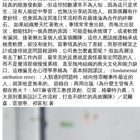
段真的能激發創新，但這些招數通常不為人知，因為這只是求
生，沒有人能從中學習，也無法分享給其他人。就算偶爾有什
麼妙招，也會因為沒寫進日常流程而在最後淪為合作的絆腳
石。 如果組織整天忙著救火，事情常常會出錯。而每次出狀
況，都能找到一個具體的原因：可能是軸承燒壞了，或者軟體
有漏洞。接著揪出某個人或某個團隊，這些人應該維護軸承或
檢查軟體，卻沒有做到。當事情真的出了差錯，而那些權宜之
計或捷徑就是問題根源時，公司會怎麼處置呢？ 假如高層沒
有去了解工作內容，最常見的反應就是責怪最靠近問題的人，
而不是釐清那個慢慢累積、直至拖垮組織的救火文化和能力缺
口。這種偏見在心理學界稱為「基本歸因謬誤」（fundamental
attribution error）：人類遇到問題時，傾向怪罪離事件最近的
人，就算他是無辜的。 節錄自：商周出版《為什麼主管每天
都在救火？：MIT麻省理工教授原創、亞當．格蘭特力薦，5
大原則重新設計工作流程，打造不瞎忙的高效團隊》／尼爾
森．雷朋寧、祁富彤 著