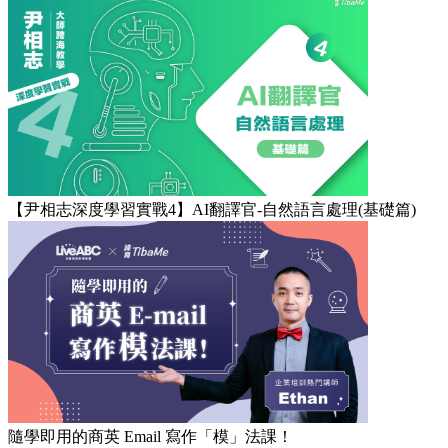
【尹相志深度學習實戰4】AI翻譯官-自然語言處理(基礎篇)
隨學即用的商英 Email 寫作「模」法課！