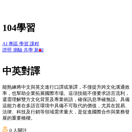
104學習
AI 專區
學習
課程
證照
測驗
共學
新知
中英對譯
能熟練將中文與英文進行口譯或筆譯，不僅提升跨文化溝通效
率，也幫助企業拓展國際市場。這項技能不僅要求語言流利，
還需理解雙方文化背景及專業術語，確保訊息準確無誤。具備
這能力者在多語言環境中具備不可取代的價值，尤其在貿易、
法律、科技及行銷等領域需求量大，是促進國際合作與業務發
展的重要橋樑。
0
人關注