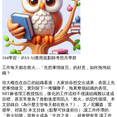
104學習・iPAS AI應用規劃師考照共學群
工作每天都在救火…「先把事情做完」的好意，如何拖垮組
織？
你大概也在自己的組織看過：大家拚命想交出成果，表面上先
把事情做完，實則留下一堆爛攤子，拖累整個組織的表現。
MIT麻省理工教授指出，僵化的工作流程不僅讓組織難以達成
目標，甚至常會為了推動進度而陷入「救火」的惡性循環。本
文節錄自《為什麼主管每天都在救火？》。 文／尼爾森．雷
朋寧、祁富彤 本文目錄（點擊可快速前往） 讓工作停滯的
「救火陷阱」當救火成為「生存之道」，就會變有害 讓工作