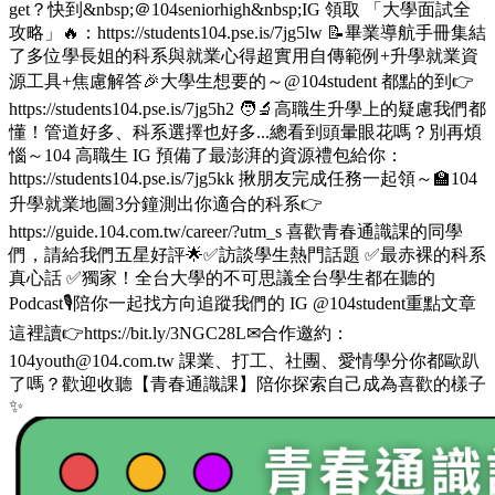
get？快到&nbsp;＠104seniorhigh&nbsp;IG 領取 「大學面試全
攻略」🔥：https://students104.pse.is/7jg5lw 📝畢業導航手冊集結
了多位學長姐的科系與就業心得超實用自傳範例+升學就業資
源工具+焦慮解答🎉大學生想要的～@104student 都點的到👉
https://students104.pse.is/7jg5h2 🧑‍🔬高職生升學上的疑慮我們都
懂！管道好多、科系選擇也好多...總看到頭暈眼花嗎？別再煩
惱～104 高職生 IG 預備了最澎湃的資源禮包給你：
https://students104.pse.is/7jg5kk 揪朋友完成任務一起領～🏫104
升學就業地圖3分鐘測出你適合的科系👉
https://guide.104.com.tw/career/?utm_s 喜歡青春通識課的同學
們，請給我們五星好評🌟✅訪談學生熱門話題 ✅最赤裸的科系
真心話 ✅獨家！全台大學的不可思議全台學生都在聽的
Podcast🎙️陪你一起找方向追蹤我們的 IG @104student重點文章
這裡讀👉https://bit.ly/3NGC28L✉合作邀約：
104youth@104.com.tw 課業、打工、社團、愛情學分你都歐趴
了嗎？歡迎收聽【青春通識課】陪你探索自己成為喜歡的樣子
✨