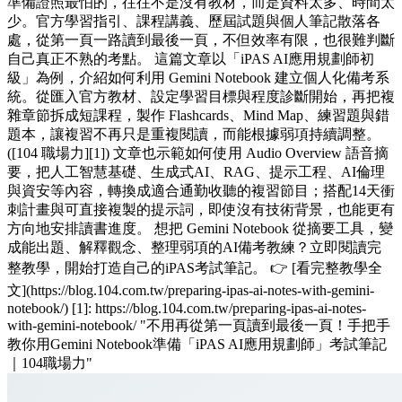
準備證照最怕的，往往不是沒有教材，而是資料太多、時間太
少。官方學習指引、課程講義、歷屆試題與個人筆記散落各
處，從第一頁一路讀到最後一頁，不但效率有限，也很難判斷
自己真正不熟的考點。 這篇文章以「iPAS AI應用規劃師初
級」為例，介紹如何利用 Gemini Notebook 建立個人化備考系
統。從匯入官方教材、設定學習目標與程度診斷開始，再把複
雜章節拆成短課程，製作 Flashcards、Mind Map、練習題與錯
題本，讓複習不再只是重複閱讀，而能根據弱項持續調整。
([104 職場力][1]) 文章也示範如何使用 Audio Overview 語音摘
要，把人工智慧基礎、生成式AI、RAG、提示工程、AI倫理
與資安等內容，轉換成適合通勤收聽的複習節目；搭配14天衝
刺計畫與可直接複製的提示詞，即使沒有技術背景，也能更有
方向地安排讀書進度。 想把 Gemini Notebook 從摘要工具，變
成能出題、解釋觀念、整理弱項的AI備考教練？立即閱讀完
整教學，開始打造自己的iPAS考試筆記。 👉 [看完整教學全
文](https://blog.104.com.tw/preparing-ipas-ai-notes-with-gemini-
notebook/) [1]: https://blog.104.com.tw/preparing-ipas-ai-notes-
with-gemini-notebook/ "不用再從第一頁讀到最後一頁！手把手
教你用Gemini Notebook準備「iPAS AI應用規劃師」考試筆記
｜104職場力"