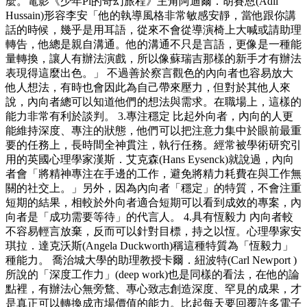
麼。電影《少年Pi的奇幻旅程》主角阿迪爾．胡賽恩(Adil
Hussain)形容李安「他的執導風格非常敏感安靜，當他跟你講
話的時候，幾乎是用耳語，從來不會從導演椅上大喊或請助理
轉告，他總是親自溝通。他的溝通不只是言語，更像是一種能
量轉換，讓人有辦法演戲，所以像蘇瑞吉那樣的新手才有辦法
表現得這麼出色。」 不過善於察言觀色的內向者也容易放大
他人想法，有時也會因此為自己帶來壓力，但對於其他人來
說，內向者總可以知道他們的想法與需求。在職場上，這樣的
能力非常有利於談判。 3.專注穩定 比起外向者，內向的人更
能維持深度、專注的狀態，他們可以把注意力集中於眼前最重
要的任務上，長時間全神貫注，執行任務。經常被學術研究引
用的英國心理學家漢斯．艾克森(Hans Eysenck)就說過，內向
者會「將精神專注在手邊的工作，避免將精力耗費在與工作無
關的社交上。」另外，因為內向者「穩定」的特質，不會注重
短期的結果，相較於外向者適合短期可以看到成效的專案，內
向者是「成功需要等待」的代言人。 4.具有恆毅力 內向者較
不容易輕言放棄，反而可以針對目標，持之以恆。心理學家安
琪拉．達克沃斯(Angela Duckworth)稱這種特質為「恆毅力」
種能力。 喬治城大學的助理教授卡爾．紐波特(Carl Newport )
所說的「深度工作力」(deep work)也是同樣的看法，在他的論
點裡，有辦法心無旁鶩、專心致志創造深度、罕見的成果，才
是真正可以轉換成市場價值的能力。比起每天要回覆許多電子