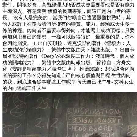
郵件、開很多會，高階經理人能否成功更需要看他是否有能力
主導深入、有意義與 價值的長期專案，而這正是內向者的專
長。 沒有人是完美的，當我們怨嘆自己遭遇艱難挑戰時，其
他人或許正在羨慕我們所擁有的特質、能力、經驗或天生多一
條的神經。內向者不需要非得外向，才能爬上成功頂端；只要
善加利用自己的優勢，一樣可以做得很好。最重要的是，你不
會因此崩潰。 1. 出自安琪拉．達克沃斯的著作《恆毅力：人
生成功的究極能力》，繁體中文版由天下雜誌出版。2. 出自卡
爾•紐波特的著作《Deep Work深度工作力：淺薄時代，個人成
功的關鍵能力》，繁體中文版由時報出版。 節錄自：方舟文
化《安靜是種超能力／張瀞仁 著 》 推薦閱讀： 想找適合內向
者的夢幻工作？你得先知道自己的核心價值與目標 生性內向
的我，到底適合從事哪些工作呢？ 每天自己吃午餐- 文科女生
的內向遠端工作人生