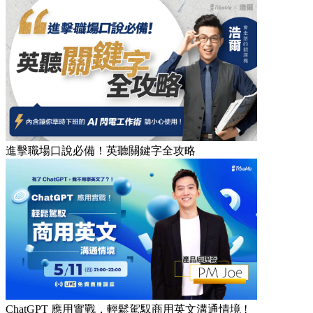
進擊職場口說必備！英聽關鍵字全攻略
ChatGPT 應用實戰，輕鬆駕馭商用英文溝通情境 !