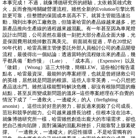
本事完成！ 不過，就像博德研究所的經驗，太依賴英雄式救
火，反而會拖垮關鍵營運流程。雖然全新的Evolution引擎比舊
款更可靠，但整體的保固成本居高不下。就算主管能迅速出
動，飛到出事的工廠救急，但隨著哈雷的產品線越來越多，把
新產品推向生產線的過程越來越混亂。有一年甚至因為車尾燈
設計出問題，公司居然在最後一刻把大部分產品全面大修，光
是保固費用就燒掉數百萬美元。 前面就有提過，早在20世紀
90年代初，哈雷高層主管便委託外部人員檢討公司的產品開發
流程，最後得出一個結論：透過當時的流程做出來的產品，幾
乎都具備「動作慢」（Late）、「成本高」（Expensive）以及
「做錯」（Wrong）這三大特徵，簡稱LEW。這份檢討報告還
點名，哈雷最資深、最能幹的專案經理，也就是曾經拯救公司
的英雄，居然就是問題的根源。這些人非常英勇，一心只想把
產品送出門。雖然這樣能暫時解決危機，卻沒有根除問題的癥
結點，甚至反而變成新問題的溫床─這些專案經理在不自覺的
情況下成了「一邊救火，一邊縱火」的人（firefighting
arsonist）。這些出於好意的努力，卻反過來扼殺了公司成長、
茁壯和競爭的能力。公司越來越擅長治標，但根本沒在治本。
就像博德研究所一樣，哈雷雖然創造出龐大的市場需求，卻也
把自己推向陷阱，面對滿滿的混亂和挫折，只能靠腎上腺素硬
撐。 「一邊救火，一邊縱火」的惡性循環，不是哈雷獨有的