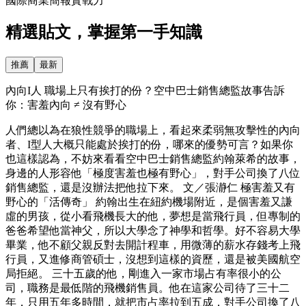
國際商業簡報實戰力
精選貼文，掌握第一手知識
推薦
最新
內向I人 職場上只有挨打的份？空中巴士銷售總監故事告訴
你：害羞內向 ≠ 沒有野心
人們總以為在狼性競爭的職場上，看起來柔弱無攻擊性的內向
者、I型人大概只能處於挨打的份，哪來的優勢可言？如果你
也這樣認為，不妨來看看空中巴士銷售總監約翰萊希的故事，
身邊的人形容他「極度害羞也極有野心」，對手公司換了八位
銷售總監，還是沒辦法把他拉下來。 文／張瀞仁 極害羞又有
野心的「活傳奇」 約翰出生在紐約機場附近，是個害羞又謙
虛的男孩，從小看飛機長大的他，夢想是當飛行員，但專制的
爸爸希望他當神父，所以大學念了神學和哲學。好不容易大學
畢業，他不顧父親反對去開計程車，用微薄的薪水存錢考上飛
行員，又進修商管碩士，沒想到這樣的資歷，還是被美國航空
局拒絕。 三十五歲的他，剛進入一家市場占有率很小的公
司，職務是最低階的飛機銷售員。他在這家公司待了三十二
年，只用五年多時間，就把市占率拉到五成，對手公司換了八