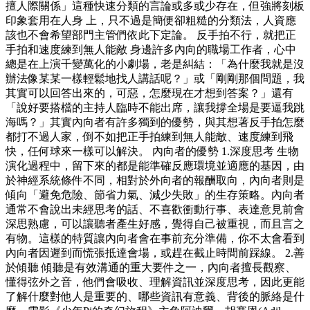
擅人際關係」這種快速分類的言論或多或少存在，但強將刻板
印象套用在人身 上，只不過是簡便卻粗糙的分類法，人資應
該也不會希望部門主管們依此下定論。 反手拍不行，就把正
手拍和速度練到無人能敵 身邊許多內向的職場工作者，心中
總是在上演千變萬化的小劇場，老是糾結：「為什麼我就是沒
辦法像某某一樣輕鬆地找人講話呢？」或「剛剛那個問題，我
其實可以回答出來的，可惡，怎麼現在才想到答案？」還有
「說好要搭檔的主持人臨時不能出席，讓我撐全場是要逼我跳
海嗎？」其實內向者有許多獨到的優勢，與其想著反手拍怎麼
都打不過人家，倒不如把正手拍練到無人能敵、速度練到飛
快，任何球來一樣可以解決。 內向者的優勢 1.深度思考 生物
演化過程中，留下來的都是能準確反應環境並適應的基因，由
於神經系統條件不同，相對於外向者的報酬取向，內向者則是
傾向「避免危險、節省力氣、減少失敗」的生存策略。內向者
通常不會說出未經思考的話、不喜歡衝動行事、表達意見前會
深思熟慮，可以讓聽者產生好感，覺得自己被重視，而且言之
有物。這樣的特質讓內向者會在事前充分準備，你不太會看到
內向者因遲到而慌張抵達會場，或趕在截止時間前踩線。 2.善
於傾聽 傾聽是有效溝通的重大要件之一，內向者擅長觀察、
懂得弦外之音，他們會吸收、理解資訊並深度思考，因此更能
了解什麼對他人是重要的、哪些資訊有意義、背後的脈絡是什