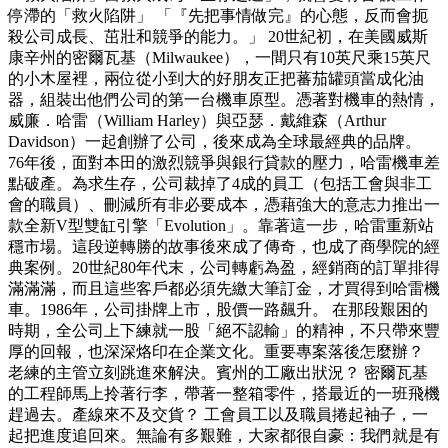
停滯的「救火陷阱」 「『先把事情做完』的心態，反而會扼
殺公司成長、茁壯和競爭的能力。」 20世紀初，在美國威斯
康辛州的密爾瓦基（Milwaukee），一間只有10英尺乘15英尺
的小木屋裡，兩位從小到大的好朋友正把蕃茄罐頭當成化油
器，組裝出他們公司的第一台機車原型。憑著對機車的熱情，
威廉．哈雷（William Harley）與亞瑟．戴維森（Arthur
Davidson）一起創辦了公司，後來成為全球最經典的品牌。
76年後，面對本田的激烈競爭與銀行貸款的壓力，哈雷機車差
點破產。為求生存，公司裁掉了4成的員工（包括工會與非工
會的職員）、刪減所有非必要成本，憑藉強大的意志力推出一
款全新V型雙缸引擎「Evolution」。靠著這一步，哈雷重新站
穩市場。這段逆轉勝的故事後來成了傳奇，也成了商學院的經
典案例。20世紀80年代末，公司轉虧為盈，經銷商的訂單排得
滿滿滿，而且這些客戶都必須先繳大筆訂金，才買得到哈雷機
車。1986年，公司掛牌上市，股價一路飆升。 在那段艱困的
時期，全公司上下練就一股「絕不認輸」的精神，不只帶來豐
厚的回報，也深深烙印在企業文化。重要專案落後怎麼辦？
老練的主管立刻跳進來解決。賓州的工廠出狀況？ 密爾瓦基
的工程師馬上拎著行李，帶著一整箱零件，搭最近的一班飛機
趕過去。產線來不及交貨？ 工會員工以及職員捲起袖子，一
起把進度追回來。無論有多艱難，大家都很自豪：我們就是有