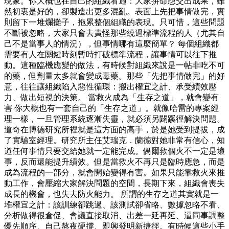
現象。你大概也在自己的組織看過：大家拚命想交出成果，雖
然初衷是好的，卻製造出更多混亂。表面上先把事情做完，實
則留下一堆爛攤子，拖累整個組織的表現。只可惜，這些問題
不斷被忽略，大家只會去責怪那些繞過標準流程的人（尤其自
己不是當事人的情況），但事情哪有這麼簡單？ 每個組織都
需要有人在關鍵時刻暫時打破標準流程，讓事情可以往下推
動。這種臨機應變的做法，有時候對組織來說是一帖非吃不可
的藥，但劑量太多就會變成毒藥。那些「先把事情做完」的好
意，往往讓組織陷入惡性循環：搬出權宜之計、承受績效壓
力、做出短視的決策。 當救火成為「生存之道」，就會變有
害 你大概也有一套自己的「生存之道」。就像哈雷的專案經
理一樣，一旦管理系統逐漸失靈，就必須另闢蹊徑解決問題。
道奇在博德研究所裡就是這方面的高手，於是她受到提拔，成
了實驗室經理。研究所主任艾瑞克．蘭德對她非常有信心，知
道任何事情只要交給她就一定能完成。偶爾救個火不一定是壞
事，反而還能提升績效。但是當救火不再只是臨時應急，而是
成為流程的一部分，就會開始變得有害。如果只能靠救火來推
動工作，會壓縮大家解決問題的空間，長期下來，組織會喪失
成長的機會，也失去防火能力。 所謂的生存之道其實就是一
堆權宜之計：該訓練卻跳過、該測試卻省略、數據忽略不看、
分析做得很倉促、會議直接取消、出差一延再延、逼同事調整
優先順序、自己熬夜硬撐、即興發明新捷徑。有時候這些小手