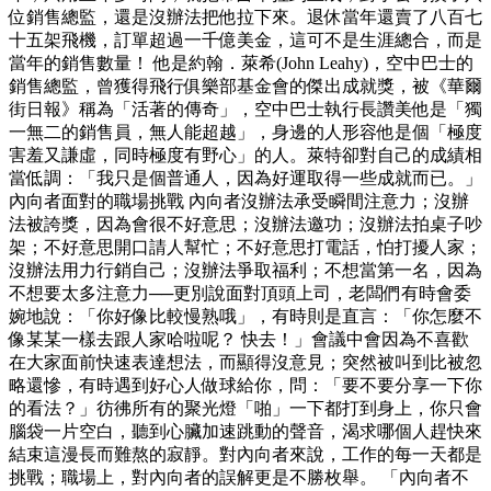
位銷售總監，還是沒辦法把他拉下來。退休當年還賣了八百七
十五架飛機，訂單超過一千億美金，這可不是生涯總合，而是
當年的銷售數量！ 他是約翰．萊希(John Leahy)，空中巴士的
銷售總監，曾獲得飛行俱樂部基金會的傑出成就獎，被《華爾
街日報》稱為「活著的傳奇」，空中巴士執行長讚美他是「獨
一無二的銷售員，無人能超越」，身邊的人形容他是個「極度
害羞又謙虛，同時極度有野心」的人。萊特卻對自己的成績相
當低調：「我只是個普通人，因為好運取得一些成就而已。」
內向者面對的職場挑戰 內向者沒辦法承受瞬間注意力；沒辦
法被誇獎，因為會很不好意思；沒辦法邀功；沒辦法拍桌子吵
架；不好意思開口請人幫忙；不好意思打電話，怕打擾人家；
沒辦法用力行銷自己；沒辦法爭取福利；不想當第一名，因為
不想要太多注意力──更別說面對頂頭上司，老闆們有時會委
婉地說：「你好像比較慢熟哦」，有時則是直言：「你怎麼不
像某某一樣去跟人家哈啦呢？ 快去！」會議中會因為不喜歡
在大家面前快速表達想法，而顯得沒意見；突然被叫到比被忽
略還慘，有時遇到好心人做球給你，問：「要不要分享一下你
的看法？」彷彿所有的聚光燈「啪」一下都打到身上，你只會
腦袋一片空白，聽到心臟加速跳動的聲音，渴求哪個人趕快來
結束這漫長而難熬的寂靜。對內向者來說，工作的每一天都是
挑戰；職場上，對內向者的誤解更是不勝枚舉。 「內向者不