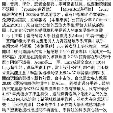
開！音樂、學分、戀愛全都要，寧可當雷組員，也要繼續練團
不退團！ 【Youtube 這裡聽】 【MixerBox這裡聽】 【2025
職涯博覽會】200家企業現場徵才，還有19場知名企業講座，
免費職涯諮詢，立即報名 【本集來賓】公館青少年 GGteens：
成立於2021，來自台北公館的五位大學生/新鮮人組成的樂
團，以青春活力的音樂風格和平易近人的形象受學生喜愛
Lucy｜主唱｜臺灣師範大學 社會教育系Adam｜主唱+吉他手
｜臺灣師範大學 科技應用與人力資源發展學系阿傑｜鼓手｜
臺灣大學 哲學系 【本集重點】3:07 首次登上夢想舞台—大港
開唱！收到邀請函的當下超感動？5:00 首張專輯《我其實一點
都不酷》原來是在講館青的求職焦慮？7:58 館青都在學校學什
麼？阿傑不讀書、Adam簽二一單、Lucy成績全拿A！10:44
Lucy超全能，邊玩團邊工作，當上設計公司行銷企劃！14:48
音量高能注意！幹話製造機阿傑上線24:37 非音樂相關科系，
開始玩團的契機？新竹熱音、台中吉他、台北爵士各方致霸
29:00《逐漸抽離你的慣性》陪Adam、阿傑走過分手路，鼓的
語言充滿感情🥰33:04 樂團沒團長？沒有誰最大，只有誰最吵
41:57 畢業後少了學生身份，還能寫青春嗎？唱出Z世代的故
事46:53 向未來許願：希望離粉絲更靠近，並努力在台北活下
去！ 【延伸資源】 🧑‍🎓高中生！正在為大學面試感到緊張
嗎？想要教授出招提問不再害怕、學長姐的科系真心話一次