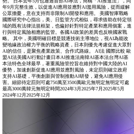
勢。 日本去年5月也通過首部AI專法，簡稱「AI推進法」，同
年9月完整生效，以促進AI應用並應對AI濫用風險，從而緩解
公眾擔憂，意在支持而非限制AI開發和應用。 美國智庫戰略
國際研究中心指出，美、日監管方式相似，尋求借助在特定領
域的既有法律法規框架，也偏好針對特定產業和應用個案，進
行與特定風險相應的監管。各國AI政策的差異也反映國家戰
略。 其中，美國明確目標是競逐技術主導地位，視AI為能改
變地緣政治權力平衡的戰略資產，日本則優先考慮促進大眾對
AI的信任，是聚焦產業政策、合作式路線。 AI法 國際比較 歐
盟AI法美國AI行動計畫日本AI推進法南韓AI基本法台灣AI基
本法特色全球最早，著重風險管控旨在維持對中國大陸的AI
優勢，加速創新促進AI應用並應對風險，未定罰則確立政府
支持AI基礎，平衡創新與管制推動AI研發，避免AI應用侵
害。細節待定罰則可處750萬至3500萬歐元無明定無明定可處
最高3000萬韓元無明定時間2024年3月2025年7月2025年5月
2024年12月2025年12月