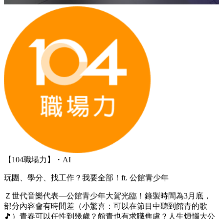
【104職場力】・AI
玩團、學分、找工作？我要全部！ft. 公館青少年
Ｚ世代音樂代表—公館青少年大駕光臨！錄製時間為3月底，
部分內容會有時間差（小驚喜：可以在節目中聽到館青的歌
🎵）青春可以任性到幾歲？館青也有求職焦慮？人生煩惱大公