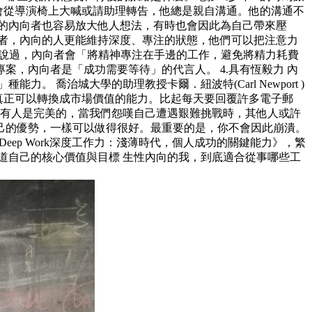
從來不會從導演椅上大喊或請助理轉告，他總是親自溝通。他的溝通不
的內向者也容易放大他人想法，有時也會因此為自己帶來壓
向者，內向的人更能維持深度、專注的狀態，他們可以把注意力
k)就說過，內向者會「將精神專注在手邊的工作，避免將精力耗費
，內向者是「成功需要等待」的代言人。 4.具有恆毅力 內
力。 喬治城大學的助理教授卡爾．紐波特(Carl Newport )
才是真正可以轉換成市場價值的能力。比起每天要回覆許多電子郵
沒有人是完美的，當我們怨嘆自己遭遇艱難挑戰時，其他人或許
己的優勢，一樣可以做得很好。最重要的是，你不會因此崩潰。
eep Work深度工作力：淺薄時代，個人成功的關鍵能力》，繁
知道自己的核心價值與目標 生性內向的我，到底適合從事哪些工