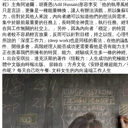
程》主角阿迪爾．胡賽恩(Adil Hussain)形容李安「
只是言語，更像是一種能量轉換，讓人有辦法演戲，所以像蘇
力，但對於其他人來說，內向者總可以知道他們的想法與需求。
集中於眼前最重要的任務上，長時間全神貫注，執行任務。經常被學
在與工作無關的社交上。」另外，因為內向者「穩定」的特質，
向者較不容易輕言放棄，反而可以針對目標，持之以恆。心理學家安琪拉．
所說的「深度工作力」(deep work)也是同樣的看法，
件、開很多會，高階經理人能否成功更需要看他是否有能力主導
正在羨慕我們所擁有的特質、能力、經驗或天生多一條的神經
1. 出自安琪拉．達克沃斯的著作《恆毅力：人生成功的究極能力
體中文版由時報出版。 節錄自：方舟文化《安靜是種超能力／張
作呢？ 每天自己吃午餐- 文科女生的內向遠端工作人生