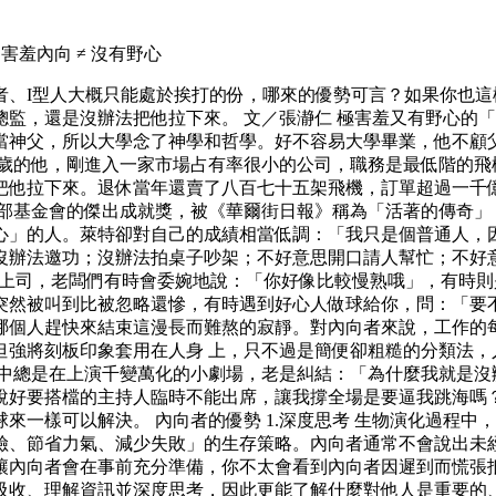
羞內向 ≠ 沒有野心
者、I型人大概只能處於挨打的份，哪來的優勢可言？如果你也
監，還是沒辦法把他拉下來。 文／張瀞仁 極害羞又有野心的「
當神父，所以大學念了神學和哲學。好不容易大學畢業，他不顧
五歲的他，剛進入一家市場占有率很小的公司，職務是最低階的飛
把他拉下來。退休當年還賣了八百七十五架飛機，訂單超過一千億
得飛行俱樂部基金會的傑出成就獎，被《華爾街日報》稱為「活著的傳
」的人。萊特卻對自己的成績相當低調：「我只是個普通人，因
沒辦法邀功；沒辦法拍桌子吵架；不好意思開口請人幫忙；不好
頭上司，老闆們有時會委婉地說：「你好像比較慢熟哦」，有時則
突然被叫到比被忽略還慘，有時遇到好心人做球給你，問：「要
哪個人趕快來結束這漫長而難熬的寂靜。對內向者來說，工作的
強將刻板印象套用在人身 上，只不過是簡便卻粗糙的分類法，
心中總是在上演千變萬化的小劇場，老是糾結：「為什麼我就是沒
說好要搭檔的主持人臨時不能出席，讓我撐全場是要逼我跳海嗎
來一樣可以解決。 內向者的優勢 1.深度思考 生物演化過程
險、節省力氣、減少失敗」的生存策略。內向者通常不會說出未
內向者會在事前充分準備，你不太會看到內向者因遲到而慌張抵達
吸收、理解資訊並深度思考，因此更能了解什麼對他人是重要的、