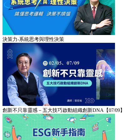
決策力-系統思考與理性決策
創新不只靠靈感－五大技巧啟動組織創新DNA【07/09】