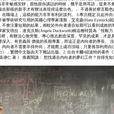
他的執導風格非常敏感安靜，當他跟你講話的時候，幾乎是用耳語，
瑞吉那樣的新手才有辦法表現得這麼出色。」 不過善於察言觀色
在職場上，這樣的能力非常有利於談判。 3.專注穩定 比起外
術研究引用的英國心理學家漢斯．艾克森(Hans Eysenc
不會注重短期的結果，相較於外向者適合短期可以看到成效的專案
達克沃斯(Angela Duckworth)稱這種特質為「恆毅力」種能
在他的論點裡，有辦法心無旁鶩、專心致志創造深度、罕見的成果，
深入、有意義與 價值的長期專案，而這正是內向者的專長。 
。內向者不需要非得外向，才能爬上成功頂端；只要善加利用自
》，繁體中文版由天下雜誌出版。2. 出自卡爾•紐波特的著作《D
瀞仁 著 》 推薦閱讀： 想找適合內向者的夢幻工作？你得先