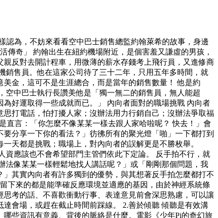
這樣認為，不妨來看看空中巴士銷售總監約翰萊希的故事，身邊
活傳奇」 約翰出生在紐約機場附近，是個害羞又謙虛的男孩，
父親反對去開計程車，用微薄的薪水存錢考上飛行員，又進修商
機銷售員。他在這家公司待了三十二年，只用五年多時間，就
美金，這可不是生涯總合，而是當年的銷售數量！ 他是約
奇」，空中巴士執行長讚美他是「獨一無二的銷售員，無人能超
為好運取得一些成就而已。」 內向者面對的職場挑戰 內向者
意思打電話，怕打擾人家；沒辦法用力行銷自己；沒辦法爭取福
是直言：「你怎麼不像某某一樣去跟人家哈啦呢？ 快去！」會
不要分享一下你的看法？」彷彿所有的聚光燈「啪」一下都打到
每一天都是挑戰；職場上，對內向者的誤解更是不勝枚舉。
人資應該也不會希望部門主管們依此下定論。 反手拍不行，就
辦法像某某一樣輕鬆地找人講話呢？」或「剛剛那個問題，我
？」其實內向者有許多獨到的優勢，與其想著反手拍怎麼都打不
中，留下來的都是能準確反應環境並適應的基因，由於神經系統條
經思考的話、不喜歡衝動行事、表達意見前會深思熟慮，可以讓
會場，或趕在截止時間前踩線。 2.善於傾聽 傾聽是有效溝
哪些資訊有意義、背後的脈絡是什麼。電影《少年Pi的奇幻旅