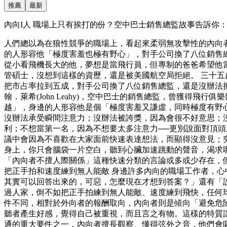
推薦
最新
內向I人 職場上只有挨打的份？空中巴士銷售總監故事告訴你：害
人們總以為在狼性競爭的職場上，看起來柔弱無攻擊性的內向
的人形容他「極度害羞也極有野心」，對手公司換了八位銷售總
從小看飛機長大的他，夢想是當飛行員，但專制的爸爸希望他
管碩士，沒想到這樣的資歷，還是被美國航空局拒絕。 三十
把市占率拉到五成，對手公司換了八位銷售總監，還是沒辦法
翰．萊希(John Leahy)，空中巴士的銷售總監，曾獲
越」，身邊的人形容他是個「極度害羞又謙虛，同時極度有野心
沒辦法承受瞬間注意力；沒辦法被誇獎，因為會很不好意思；
利；不想當第一名，因為不想要太多注意力──更別說面對頂
議中會因為不喜歡在大家面前快速表達想法，而顯得沒意見；
身上，你只會腦袋一片空白，聽到心臟加速跳動的聲音，渴求
「內向者不擅人際關係」這種快速分類的言論或多或少存在，但
把正手拍和速度練到無人能敵 身邊許多內向的職場工作者，
其實可以回答出來的，可惡，怎麼現在才想到答案？」還有「
過人家，倒不如把正手拍練到無人能敵、速度練到飛快，任何球
件不同，相對於外向者的報酬取向，內向者則是傾向「避免危
聽者產生好感，覺得自己被重視，而且言之有物。這樣的特質讓
通的重大要件之一，內向者擅長觀察、懂得弦外之音，他們會