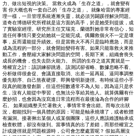
力、做出短視的決策。 當救火成為「生存之道」，就會變有
害 你大概也有一套自己的「生存之道」。就像哈雷的專案經
理一樣，一旦管理系統逐漸失靈，就必須另闢蹊徑解決問題。
道奇在博德研究所裡就是這方面的高手，於是她受到提拔，成
了實驗室經理。研究所主任艾瑞克．蘭德對她非常有信心，知
道任何事情只要交給她就一定能完成。偶爾救個火不一定是壞
事，反而還能提升績效。但是當救火不再只是臨時應急，而是
成為流程的一部分，就會開始變得有害。如果只能靠救火來推
動工作，會壓縮大家解決問題的空間，長期下來，組織會喪失
成長的機會，也失去防火能力。 所謂的生存之道其實就是一
堆權宜之計：該訓練卻跳過、該測試卻省略、數據忽略不看、
分析做得很倉促、會議直接取消、出差一延再延、逼同事調整
優先順序、自己熬夜硬撐、即興發明新捷徑。有時候這些小手
段真的能激發創新，但這些招數通常不為人知，因為這只是求
生，沒有人能從中學習，也無法分享給其他人。就算偶爾有什
麼妙招，也會因為沒寫進日常流程而在最後淪為合作的絆腳
石。 如果組織整天忙著救火，事情常常會出錯。而每次出狀
況，都能找到一個具體的原因：可能是軸承燒壞了，或者軟體
有漏洞。接著揪出某個人或某個團隊，這些人應該維護軸承或
檢查軟體，卻沒有做到。當事情真的出了差錯，而那些權宜之
計或捷徑就是問題根源時，公司會怎麼處置呢？ 假如高層沒