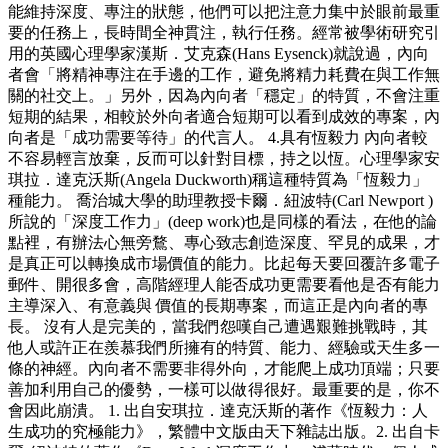
能維持深度、專注的狀態，他們可以把注意力集中於眼前最重
要的任務上，長時間全神貫注，執行任務。經常被學術研究引
用的英國心理學家漢斯．艾克森(Hans Eysenck)就說過，內向
者會「將精神專注在手邊的工作，避免將精力耗費在與工作無
關的社交上。」另外，因為內向者「穩定」的特質，不會注重
短期的結果，相較於外向者適合短期可以看到成效的專案，內
向者是「成功需要等待」的代言人。 4.具有恆毅力 內向者較
不容易輕言放棄，反而可以針對目標，持之以恆。心理學家安
琪拉．達克沃斯(Angela Duckworth)稱這種特質為「恆毅力」
種能力。 喬治城大學的助理教授卡爾．紐波特(Carl Newport )
所說的「深度工作力」(deep work)也是同樣的看法，在他的論
點裡，有辦法心無旁鶩、專心致志創造深度、罕見的成果，才
是真正可以轉換成市場價值的能力。比起每天要回覆許多電子
郵件、開很多會，高階經理人能否成功更需要看他是否有能力
主導深入、有意義與 價值的長期專案，而這正是內向者的專
長。 沒有人是完美的，當我們怨嘆自己遭遇艱難挑戰時，其
他人或許正在羨慕我們所擁有的特質、能力、經驗或天生多一
條的神經。內向者不需要非得外向，才能爬上成功頂端；只要
善加利用自己的優勢，一樣可以做得很好。最重要的是，你不
會因此崩潰。 1. 出自安琪拉．達克沃斯的著作《恆毅力：人
生成功的究極能力》，繁體中文版由天下雜誌出版。2. 出自卡