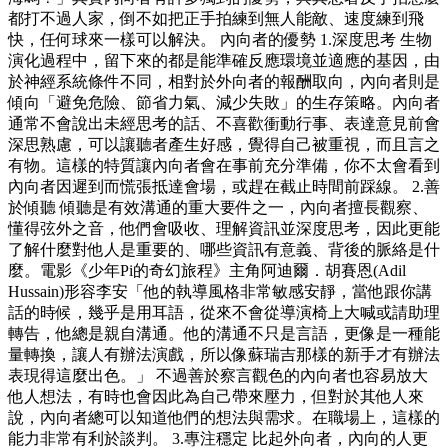
都打不過人家，倒不如把正手拍練到無人能敵、速度練到飛
快，任何球來一樣可以解決。 內向者的優勢 1.深度思考 生物
演化過程中，留下來的都是能準確反應環境並適應的基因，由
於神經系統條件不同，相對於外向者的報酬取向，內向者則是
傾向「避免危險、節省力氣、減少失敗」的生存策略。內向者
通常不會說出未經思考的話、不喜歡衝動行事、表達意見前會
深思熟慮，可以讓聽者產生好感，覺得自己被重視，而且言之
有物。這樣的特質讓內向者會在事前充分準備，你不太會看到
內向者因遲到而慌張抵達會場，或趕在截止時間前踩線。 2.善
於傾聽 傾聽是有效溝通的重大要件之一，內向者擅長觀察、
懂得弦外之音，他們會吸收、理解資訊並深度思考，因此更能
了解什麼對他人是重要的、哪些資訊有意義、背後的脈絡是什
麼。電影《少年Pi的奇幻旅程》主角阿迪爾．胡賽恩(Adil
Hussain)形容李安「他的執導風格非常敏感安靜，當他跟你講
話的時候，幾乎是用耳語，從來不會從導演椅上大喊或請助理
轉告，他總是親自溝通。他的溝通不只是言語，更像是一種能
量轉換，讓人有辦法演戲，所以像蘇瑞吉那樣的新手才有辦法
表現得這麼出色。」 不過善於察言觀色的內向者也容易放大
他人想法，有時也會因此為自己帶來壓力，但對於其他人來
說，內向者總可以知道他們的想法與需求。在職場上，這樣的
能力非常有利於談判。 3.專注穩定 比起外向者，內向的人更