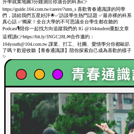
升學就業地圖3分鐘測出你適合的科系👉
https://guide.104.com.tw/career/?utm_s 喜歡青春通識課的同學
們，請給我們五星好評🌟✅訪談學生熱門話題 ✅最赤裸的科系
真心話 ✅獨家！全台大學的不可思議全台學生都在聽的
Podcast🎙️陪你一起找方向追蹤我們的 IG @104student重點文章
這裡讀👉https://bit.ly/3NGC28L✉合作邀約：
104youth@104.com.tw 課業、打工、社團、愛情學分你都歐趴
了嗎？歡迎收聽【青春通識課】陪你探索自己成為喜歡的樣子
✨