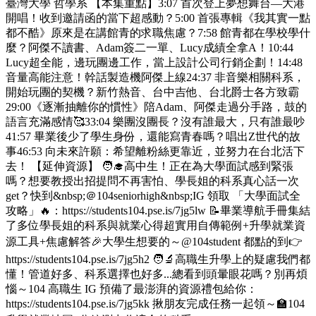
臺灣大學 哲學系 【本集重點】3:07 首次登上夢想舞台—大港
開唱！收到邀請函的當下超感動？5:00 首張專輯《我其實一點
都不酷》原來是在講館青的求職焦慮？7:58 館青都在學校學什
麼？阿傑不讀書、Adam簽二一單、Lucy成績全拿A！10:44
Lucy超全能，邊玩團邊工作，當上設計公司行銷企劃！14:48
音量高能注意！幹話製造機阿傑上線24:37 非音樂相關科系，
開始玩團的契機？新竹熱音、台中吉他、台北爵士各方致霸
29:00《逐漸抽離你的慣性》陪Adam、阿傑走過分手路，鼓的
語言充滿感情🥰33:04 樂團沒團長？沒有誰最大，只有誰最吵
41:57 畢業後少了學生身份，還能寫青春嗎？唱出Z世代的故
事46:53 向未來許願：希望離粉絲更靠近，並努力在台北活下
去！ 【延伸資源】 🧑‍🎓高中生！正在為大學面試感到緊張
嗎？想要教授出招提問不再害怕、學長姐的科系真心話一次
get？快到&nbsp;＠104seniorhigh&nbsp;IG 領取 「大學面試全
攻略」🔥：https://students104.pse.is/7jg5lw 📝畢業導航手冊集結
了多位學長姐的科系與就業心得超實用自傳範例+升學就業資
源工具+焦慮解答🎉大學生想要的～@104student 都點的到👉
https://students104.pse.is/7jg5h2 🧑‍🔬高職生升學上的疑慮我們都
懂！管道好多、科系選擇也好多...總看到頭暈眼花嗎？別再煩
惱～104 高職生 IG 預備了最澎湃的資源禮包給你：
https://students104.pse.is/7jg5kk 揪朋友完成任務一起領～🏫104