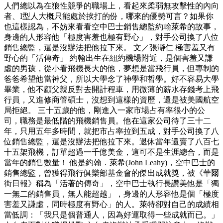
人們總以為在狼性競爭的職場上，看起來柔弱無攻擊性的內向
者、I型人大概只能處於挨打的份，哪來的優勢可言？如果你
也這樣認為，不妨來看看空中巴士銷售總監約翰萊希的故事，
身邊的人形容他「極度害羞也極有野心」，對手公司換了八位
銷售總監，還是沒辦法把他拉下來。 文／張瀞仁 極害羞又有
野心的「活傳奇」 約翰出生在紐約機場附近，是個害羞又謙
虛的男孩，從小看飛機長大的他，夢想是當飛行員，但專制的
爸爸希望他當神父，所以大學念了神學和哲學。好不容易大學
畢業，他不顧父親反對去開計程車，用微薄的薪水存錢考上飛
行員，又進修商管碩士，沒想到這樣的資歷，還是被美國航空
局拒絕。 三十五歲的他，剛進入一家市場占有率很小的公
司，職務是最低階的飛機銷售員。他在這家公司待了三十二
年，只用五年多時間，就把市占率拉到五成，對手公司換了八
位銷售總監，還是沒辦法把他拉下來。退休當年還賣了八百七
十五架飛機，訂單超過一千億美金，這可不是生涯總合，而是
當年的銷售數量！ 他是約翰．萊希(John Leahy)，空中巴士的
銷售總監，曾獲得飛行俱樂部基金會的傑出成就獎，被《華爾
街日報》稱為「活著的傳奇」，空中巴士執行長讚美他是「獨
一無二的銷售員，無人能超越」，身邊的人形容他是個「極度
害羞又謙虛，同時極度有野心」的人。萊特卻對自己的成績相
當低調：「我只是個普通人，因為好運取得一些成就而已。」