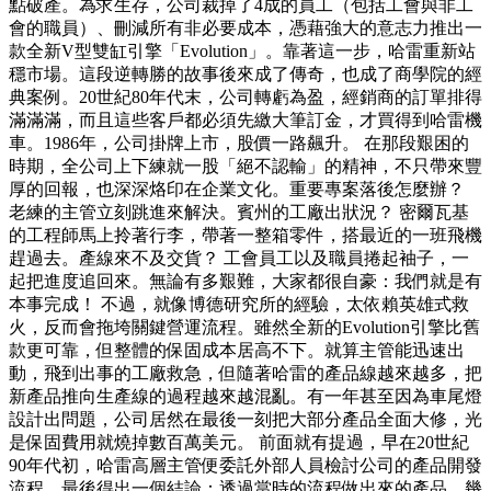
點破產。為求生存，公司裁掉了4成的員工（包括工會與非工
會的職員）、刪減所有非必要成本，憑藉強大的意志力推出一
款全新V型雙缸引擎「Evolution」。靠著這一步，哈雷重新站
穩市場。這段逆轉勝的故事後來成了傳奇，也成了商學院的經
典案例。20世紀80年代末，公司轉虧為盈，經銷商的訂單排得
滿滿滿，而且這些客戶都必須先繳大筆訂金，才買得到哈雷機
車。1986年，公司掛牌上市，股價一路飆升。 在那段艱困的
時期，全公司上下練就一股「絕不認輸」的精神，不只帶來豐
厚的回報，也深深烙印在企業文化。重要專案落後怎麼辦？
老練的主管立刻跳進來解決。賓州的工廠出狀況？ 密爾瓦基
的工程師馬上拎著行李，帶著一整箱零件，搭最近的一班飛機
趕過去。產線來不及交貨？ 工會員工以及職員捲起袖子，一
起把進度追回來。無論有多艱難，大家都很自豪：我們就是有
本事完成！ 不過，就像博德研究所的經驗，太依賴英雄式救
火，反而會拖垮關鍵營運流程。雖然全新的Evolution引擎比舊
款更可靠，但整體的保固成本居高不下。就算主管能迅速出
動，飛到出事的工廠救急，但隨著哈雷的產品線越來越多，把
新產品推向生產線的過程越來越混亂。有一年甚至因為車尾燈
設計出問題，公司居然在最後一刻把大部分產品全面大修，光
是保固費用就燒掉數百萬美元。 前面就有提過，早在20世紀
90年代初，哈雷高層主管便委託外部人員檢討公司的產品開發
流程，最後得出一個結論：透過當時的流程做出來的產品，幾