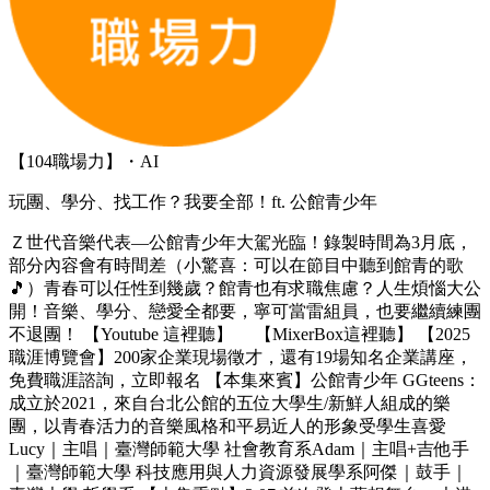
【104職場力】・AI
玩團、學分、找工作？我要全部！ft. 公館青少年
Ｚ世代音樂代表—公館青少年大駕光臨！錄製時間為3月底，
部分內容會有時間差（小驚喜：可以在節目中聽到館青的歌
🎵）青春可以任性到幾歲？館青也有求職焦慮？人生煩惱大公
開！音樂、學分、戀愛全都要，寧可當雷組員，也要繼續練團
不退團！ 【Youtube 這裡聽】 【MixerBox這裡聽】 【2025
職涯博覽會】200家企業現場徵才，還有19場知名企業講座，
免費職涯諮詢，立即報名 【本集來賓】公館青少年 GGteens：
成立於2021，來自台北公館的五位大學生/新鮮人組成的樂
團，以青春活力的音樂風格和平易近人的形象受學生喜愛
Lucy｜主唱｜臺灣師範大學 社會教育系Adam｜主唱+吉他手
｜臺灣師範大學 科技應用與人力資源發展學系阿傑｜鼓手｜