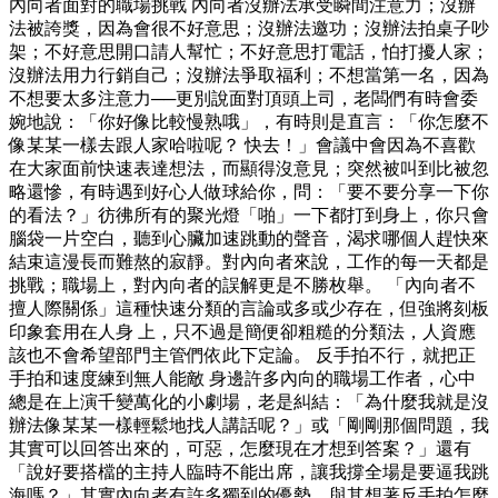
內向者面對的職場挑戰 內向者沒辦法承受瞬間注意力；沒辦
法被誇獎，因為會很不好意思；沒辦法邀功；沒辦法拍桌子吵
架；不好意思開口請人幫忙；不好意思打電話，怕打擾人家；
沒辦法用力行銷自己；沒辦法爭取福利；不想當第一名，因為
不想要太多注意力──更別說面對頂頭上司，老闆們有時會委
婉地說：「你好像比較慢熟哦」，有時則是直言：「你怎麼不
像某某一樣去跟人家哈啦呢？ 快去！」會議中會因為不喜歡
在大家面前快速表達想法，而顯得沒意見；突然被叫到比被忽
略還慘，有時遇到好心人做球給你，問：「要不要分享一下你
的看法？」彷彿所有的聚光燈「啪」一下都打到身上，你只會
腦袋一片空白，聽到心臟加速跳動的聲音，渴求哪個人趕快來
結束這漫長而難熬的寂靜。對內向者來說，工作的每一天都是
挑戰；職場上，對內向者的誤解更是不勝枚舉。 「內向者不
擅人際關係」這種快速分類的言論或多或少存在，但強將刻板
印象套用在人身 上，只不過是簡便卻粗糙的分類法，人資應
該也不會希望部門主管們依此下定論。 反手拍不行，就把正
手拍和速度練到無人能敵 身邊許多內向的職場工作者，心中
總是在上演千變萬化的小劇場，老是糾結：「為什麼我就是沒
辦法像某某一樣輕鬆地找人講話呢？」或「剛剛那個問題，我
其實可以回答出來的，可惡，怎麼現在才想到答案？」還有
「說好要搭檔的主持人臨時不能出席，讓我撐全場是要逼我跳
海嗎？」其實內向者有許多獨到的優勢，與其想著反手拍怎麼