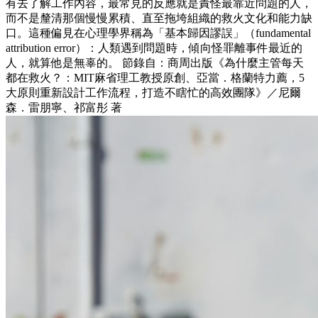
有去了解工作內容，最常見的反應就是責怪最靠近問題的人，
而不是釐清那個慢慢累積、直至拖垮組織的救火文化和能力缺
口。這種偏見在心理學界稱為「基本歸因謬誤」（fundamental
attribution error）：人類遇到問題時，傾向怪罪離事件最近的
人，就算他是無辜的。 節錄自：商周出版《為什麼主管每天
都在救火？：MIT麻省理工教授原創、亞當．格蘭特力薦，5
大原則重新設計工作流程，打造不瞎忙的高效團隊》／尼爾
森．雷朋寧、祁富彤 著