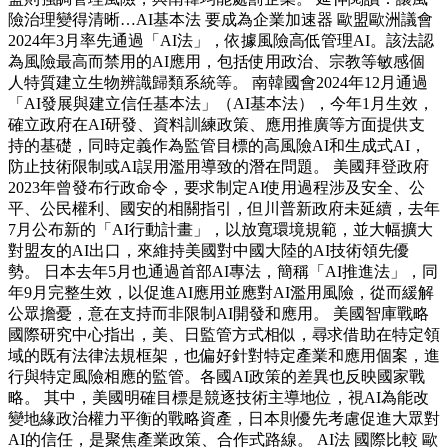
險治理變得清晰…AI基本法 要成為企業加速器 歐盟歐洲議會
2024年3月率先通過「AI法」，依據風險高低管理AI。該法認
為風險最高而禁用的AI應用，包括使用政治、宗教等敏感個
人特質建立生物辨識歸類系統等。 南韓國會2024年12月通過
「AI發展與建立信任基本法」（AI基本法），今年1月生效，
確立政府在AI研發、資料訓練政策、應用推廣等方面提供支
持的基礎，同時定義作為監管目標的高風險AI和生成式AI，
防止技術限制或AI誤用濫用導致的潛在問題。 美國拜登政府
2023年曾發布行政命令，要求制定AI使用過程涉及安全、公
平、公民權利、國安的相關指引，但川普新政府未延續，去年
7月公布新的「AI行動計畫」，以放寬環境規範，並大幅擴大
對盟友的AI出口，來維持美國對中國大陸的AI技術領先優
勢。 日本去年5月也通過首部AI專法，簡稱「AI推進法」，同
年9月完整生效，以促進AI應用並應對AI濫用風險，從而緩解
公眾擔憂，意在支持而非限制AI開發和應用。 美國智庫戰略
國際研究中心指出，美、日監管方式相似，尋求借助在特定領
域的既有法律法規框架，也偏好針對特定產業和應用個案，進
行與特定風險相應的監管。各國AI政策的差異也反映國家戰
略。 其中，美國明確目標是競逐技術主導地位，視AI為能改
變地緣政治權力平衡的戰略資產，日本則優先考慮促進大眾對
AI的信任，是聚焦產業政策、合作式路線。 AI法 國際比較 歐