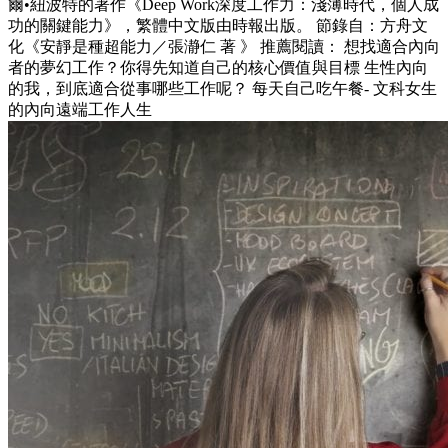
爾•紐波特的著作《Deep Work深度工作力：淺薄時代，個人成
功的關鍵能力》，繁體中文版由時報出版。 節錄自：方舟文
化《安靜是種超能力／張瀞仁 著 》 推薦閱讀： 想找適合內向
者的夢幻工作？你得先知道自己的核心價值與目標 生性內向
的我，到底適合從事哪些工作呢？ 每天自己吃午餐- 文科女生
的內向遠端工作人生