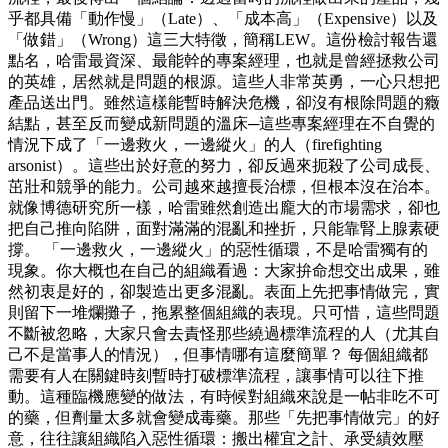
乎都具備「動作慢」（Late）、「成本高」（Expensive）以及
「做錯」（Wrong）這三大特徵，簡稱LEW。這份檢討報告還
點名，哈雷最資深、最能幹的專案經理，也就是曾經拯救公司
的英雄，居然就是問題的根源。這些人非常英勇，一心只想把
產品送出門。雖然這樣能暫時解決危機，卻沒有根除問題的癥
結點，甚至反而變成新問題的溫床─這些專案經理在不自覺的
情況下成了「一邊救火，一邊縱火」的人（firefighting
arsonist）。這些出於好意的努力，卻反過來扼殺了公司成長、
茁壯和競爭的能力。公司越來越擅長治標，但根本沒在治本。
就像博德研究所一樣，哈雷雖然創造出龐大的市場需求，卻也
把自己推向陷阱，面對滿滿的混亂和挫折，只能靠腎上腺素硬
撐。 「一邊救火，一邊縱火」的惡性循環，不是哈雷獨有的
現象。你大概也在自己的組織看過：大家拚命想交出成果，雖
然初衷是好的，卻製造出更多混亂。表面上先把事情做完，實
則留下一堆爛攤子，拖累整個組織的表現。只可惜，這些問題
不斷被忽略，大家只會去責怪那些繞過標準流程的人（尤其自
己不是當事人的情況），但事情哪有這麼簡單？ 每個組織都
需要有人在關鍵時刻暫時打破標準流程，讓事情可以往下推
動。這種臨機應變的做法，有時候對組織來說是一帖非吃不可
的藥，但劑量太多就會變成毒藥。那些「先把事情做完」的好
意，往往讓組織陷入惡性循環：搬出權宜之計、承受績效壓