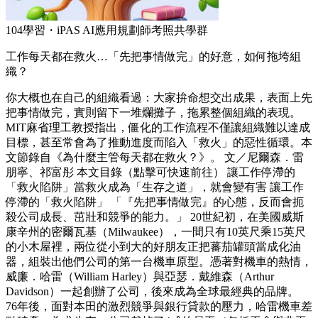
104學習・iPAS AI應用規劃師考照共學群
工作每天都在救火…「先把事情做完」的好意，如何拖垮組
織？
你大概也在自己的組織看過：大家拚命想交出成果，表面上先
把事情做完，實則留下一堆爛攤子，拖累整個組織的表現。
MIT麻省理工教授指出，僵化的工作流程不僅讓組織難以達成
目標，甚至常會為了推動進度而陷入「救火」的惡性循環。本
文節錄自《為什麼主管每天都在救火？》。 文／尼爾森．雷
朋寧、祁富彤 本文目錄（點擊可快速前往） 讓工作停滯的
「救火陷阱」當救火成為「生存之道」，就會變有害 讓工作
停滯的「救火陷阱」 「『先把事情做完』的心態，反而會扼
殺公司成長、茁壯和競爭的能力。」 20世紀初，在美國威斯
康辛州的密爾瓦基（Milwaukee），一間只有10英尺乘15英尺
的小木屋裡，兩位從小到大的好朋友正把蕃茄罐頭當成化油
器，組裝出他們公司的第一台機車原型。憑著對機車的熱情，
威廉．哈雷（William Harley）與亞瑟．戴維森（Arthur
Davidson）一起創辦了公司，後來成為全球最經典的品牌。
76年後，面對本田的激烈競爭與銀行貸款的壓力，哈雷機車差