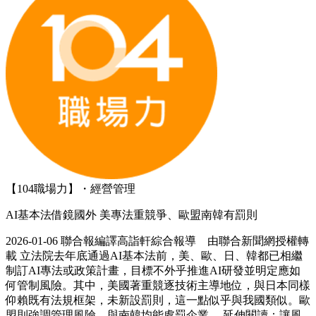
【104職場力】・經營管理
AI基本法借鏡國外 美專法重競爭、歐盟南韓有罰則
2026-01-06 聯合報編譯高詣軒綜合報導 由聯合新聞網授權轉
載 立法院去年底通過AI基本法前，美、歐、日、韓都已相繼
制訂AI專法或政策計畫，目標不外乎推進AI研發並明定應如
何管制風險。其中，美國著重競逐技術主導地位，與日本同樣
仰賴既有法規框架，未新設罰則，這一點似乎與我國類似。歐
盟則強調管理風險，與南韓均能處罰企業。 延伸閱讀：讓風