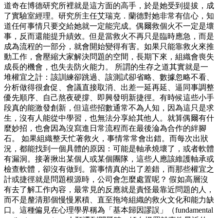
道奇在博德研究所裡就是這方面的高手，於是她受到提拔，成
了實驗室經理。研究所主任艾瑞克．蘭德對她非常有信心，知
道任何事情只要交給她就一定能完成。偶爾救個火不一定是壞
事，反而還能提升績效。但是當救火不再只是臨時應急，而是
成為流程的一部分，就會開始變得有害。如果只能靠救火來推
動工作，會壓縮大家解決問題的空間，長期下來，組織會喪失
成長的機會，也失去防火能力。 所謂的生存之道其實就是一
堆權宜之計：該訓練卻跳過、該測試卻省略、數據忽略不看、
分析做得很倉促、會議直接取消、出差一延再延、逼同事調整
優先順序、自己熬夜硬撐、即興發明新捷徑。有時候這些小手
段真的能激發創新，但這些招數通常不為人知，因為這只是求
生，沒有人能從中學習，也無法分享給其他人。就算偶爾有什
麼妙招，也會因為沒寫進日常流程而在最後淪為合作的絆腳
石。 如果組織整天忙著救火，事情常常會出錯。而每次出狀
況，都能找到一個具體的原因：可能是軸承燒壞了，或者軟體
有漏洞。接著揪出某個人或某個團隊，這些人應該維護軸承或
檢查軟體，卻沒有做到。當事情真的出了差錯，而那些權宜之
計或捷徑就是問題根源時，公司會怎麼處置呢？ 假如高層沒
有去了解工作內容，最常見的反應就是責怪最靠近問題的人，
而不是釐清那個慢慢累積、直至拖垮組織的救火文化和能力缺
口。這種偏見在心理學界稱為「基本歸因謬誤」（fundamental