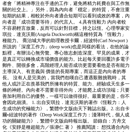
者會「將精神專注在手邊的工作，避免將精力耗費在與工作無
關的社交上。」另外，因為內向者「穩定」的特質，不會注重
短期的結果，相較於外向者適合短期可以看到成效的專案，內
向者是「成功需要等待」的代言人。 4.具有恆毅力 內向者較
不容易輕言放棄，反而可以針對目標，持之以恆。心理學家安
琪拉．達克沃斯(Angela Duckworth)稱這種特質為「恆毅力」
種能力。 喬治城大學的助理教授卡爾．紐波特(Carl Newport )
所說的「深度工作力」(deep work)也是同樣的看法，在他的論
點裡，有辦法心無旁鶩、專心致志創造深度、罕見的成果，才
是真正可以轉換成市場價值的能力。比起每天要回覆許多電子
郵件、開很多會，高階經理人能否成功更需要看他是否有能力
主導深入、有意義與 價值的長期專案，而這正是內向者的專
長。 沒有人是完美的，當我們怨嘆自己遭遇艱難挑戰時，其
他人或許正在羨慕我們所擁有的特質、能力、經驗或天生多一
條的神經。內向者不需要非得外向，才能爬上成功頂端；只要
善加利用自己的優勢，一樣可以做得很好。最重要的是，你不
會因此崩潰。 1. 出自安琪拉．達克沃斯的著作《恆毅力：人
生成功的究極能力》，繁體中文版由天下雜誌出版。2. 出自卡
爾•紐波特的著作《Deep Work深度工作力：淺薄時代，個人成
功的關鍵能力》，繁體中文版由時報出版。 節錄自：方舟文
化《安靜是種超能力／張瀞仁 著 》 推薦閱讀： 想找適合內向