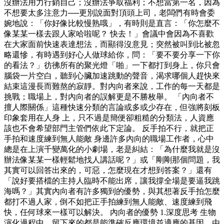
沒辦法用力行銷自己；沒辦法爭取福利；不想當第一名，因為
不想要太多注意力──更別說面對頂頭上司，老闆們有時會委
婉地說：「你好像比較慢熟哦」，有時則是直言：「你怎麼不
像某某一樣去跟人家哈啦呢？ 快去！」會議中會因為不喜歡
在大家面前快速表達想法，而顯得沒意見；突然被叫到比被忽
略還慘，有時遇到好心人做球給你，問：「要不要分享一下你
的看法？」彷彿所有的聚光燈「啪」一下都打到身上，你只會
腦袋一片空白，聽到心臟加速跳動的聲音，渴求哪個人趕快來
結束這漫長而難熬的寂靜。對內向者來說，工作的每一天都是
挑戰；職場上，對內向者的誤解更是不勝枚舉。 「內向者不
擅人際關係」這種快速分類的言論或多或少存在，但強將刻板
印象套用在人身 上，只不過是簡便卻粗糙的分類法，人資應
該也不會希望部門主管們依此下定論。 反手拍不行，就把正
手拍和速度練到無人能敵 身邊許多內向的職場工作者，心中
總是在上演千變萬化的小劇場，老是糾結：「為什麼我就是沒
辦法像某某一樣輕鬆地找人講話呢？」或「剛剛那個問題，我
其實可以回答出來的，可惡，怎麼現在才想到答案？」還有
「說好要搭檔的主持人臨時不能出席，讓我撐全場是要逼我跳
海嗎？」其實內向者有許多獨到的優勢，與其想著反手拍怎麼
都打不過人家，倒不如把正手拍練到無人能敵、速度練到飛
快，任何球來一樣可以解決。 內向者的優勢 1.深度思考 生物
演化過程中，留下來的都是能準確反應環境並適應的基因，由