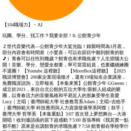
【104職場力】・AI
玩團、學分、找工作？我要全部！ft. 公館青少年
Ｚ世代音樂代表—公館青少年大駕光臨！錄製時間為3月底，
部分內容會有時間差（小驚喜：可以在節目中聽到館青的歌
🎵）青春可以任性到幾歲？館青也有求職焦慮？人生煩惱大公
開！音樂、學分、戀愛全都要，寧可當雷組員，也要繼續練團
不退團！ 【Youtube 這裡聽】 【MixerBox這裡聽】 【2025
職涯博覽會】200家企業現場徵才，還有19場知名企業講座，
免費職涯諮詢，立即報名 【本集來賓】公館青少年 GGteens：
成立於2021，來自台北公館的五位大學生/新鮮人組成的樂
團，以青春活力的音樂風格和平易近人的形象受學生喜愛
Lucy｜主唱｜臺灣師範大學 社會教育系Adam｜主唱+吉他手
｜臺灣師範大學 科技應用與人力資源發展學系阿傑｜鼓手｜
臺灣大學 哲學系 【本集重點】3:07 首次登上夢想舞台—大港
開唱！收到邀請函的當下超感動？5:00 首張專輯《我其實一點
都不酷》原來是在講館青的求職焦慮？7:58 館青都在學校學什