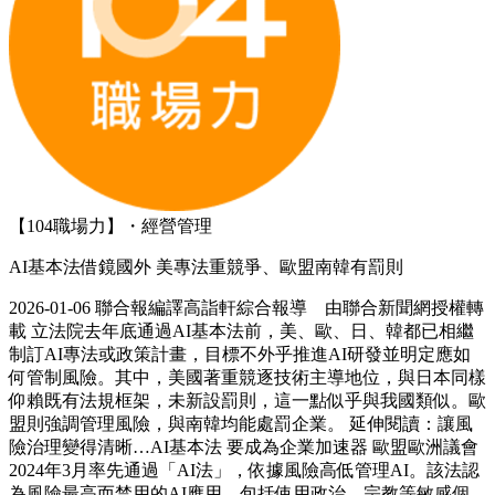
【104職場力】・經營管理
AI基本法借鏡國外 美專法重競爭、歐盟南韓有罰則
2026-01-06 聯合報編譯高詣軒綜合報導 由聯合新聞網授權轉
載 立法院去年底通過AI基本法前，美、歐、日、韓都已相繼
制訂AI專法或政策計畫，目標不外乎推進AI研發並明定應如
何管制風險。其中，美國著重競逐技術主導地位，與日本同樣
仰賴既有法規框架，未新設罰則，這一點似乎與我國類似。歐
盟則強調管理風險，與南韓均能處罰企業。 延伸閱讀：讓風
險治理變得清晰…AI基本法 要成為企業加速器 歐盟歐洲議會
2024年3月率先通過「AI法」，依據風險高低管理AI。該法認
為風險最高而禁用的AI應用，包括使用政治、宗教等敏感個