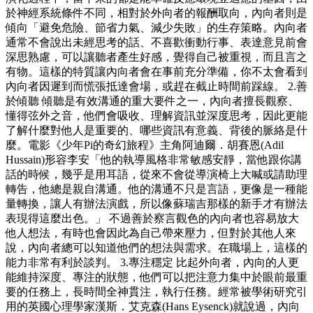
於神經系統條件不同，相對於外向者的報酬取向，內向者則是
傾向「避免危險、節省力氣、減少失敗」的生存策略。內向者
通常不會說出未經思考的話、不喜歡衝動行事、表達意見前會
深思熟慮，可以讓聽者產生好感，覺得自己被重視，而且言之
有物。這樣的特質讓內向者會在事前充分準備，你不太會看到
內向者因遲到而慌張抵達會場，或趕在截止時間前踩線。 2.善
於傾聽 傾聽是有效溝通的重大要件之一，內向者擅長觀察、
懂得弦外之音，他們會吸收、理解資訊並深度思考，因此更能
了解什麼對他人是重要的、哪些資訊有意義、背後的脈絡是什
麼。電影《少年Pi的奇幻旅程》主角阿迪爾．胡賽恩(Adil
Hussain)形容李安「他的執導風格非常敏感安靜，當他跟你講
話的時候，幾乎是用耳語，從來不會從導演椅上大喊或請助理
轉告，他總是親自溝通。他的溝通不只是言語，更像是一種能
量轉換，讓人有辦法演戲，所以像蘇瑞吉那樣的新手才有辦法
表現得這麼出色。」 不過善於察言觀色的內向者也容易放大
他人想法，有時也會因此為自己帶來壓力，但對於其他人來
說，內向者總可以知道他們的想法與需求。在職場上，這樣的
能力非常有利於談判。 3.專注穩定 比起外向者，內向的人更
能維持深度、專注的狀態，他們可以把注意力集中於眼前最重
要的任務上，長時間全神貫注，執行任務。經常被學術研究引
用的英國心理學家漢斯．艾克森(Hans Eysenck)就說過，內向