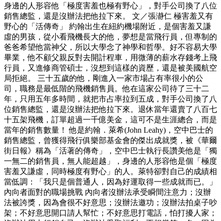
身邊的人形容他「極度害羞也極有野心」，對手公司換了八位
銷售總監，還是沒辦法把他拉下來。 文／張瀞仁 極害羞又有
野心的「活傳奇」 約翰出生在紐約機場附近，是個害羞又謙
虛的男孩，從小看飛機長大的他，夢想是當飛行員，但專制的
爸爸希望他當神父，所以大學念了神學和哲學。好不容易大學
畢業，他不顧父親反對去開計程車，用微薄的薪水存錢考上飛
行員，又進修商管碩士，沒想到這樣的資歷，還是被美國航空
局拒絕。 三十五歲的他，剛進入一家市場占有率很小的公
司，職務是最低階的飛機銷售員。他在這家公司待了三十二
年，只用五年多時間，就把市占率拉到五成，對手公司換了八
位銷售總監，還是沒辦法把他拉下來。退休當年還賣了八百七
十五架飛機，訂單超過一千億美金，這可不是生涯總合，而是
當年的銷售數量！ 他是約翰．萊希(John Leahy)，空中巴士的
銷售總監，曾獲得飛行俱樂部基金會的傑出成就獎，被《華爾
街日報》稱為「活著的傳奇」，空中巴士執行長讚美他是「獨
一無二的銷售員，無人能超越」，身邊的人形容他是個「極度
害羞又謙虛，同時極度有野心」的人。萊特卻對自己的成績相
當低調：「我只是個普通人，因為好運取得一些成就而已。」
內向者面對的職場挑戰 內向者沒辦法承受瞬間注意力；沒辦
法被誇獎，因為會很不好意思；沒辦法邀功；沒辦法拍桌子吵
架；不好意思開口請人幫忙；不好意思打電話，怕打擾人家；