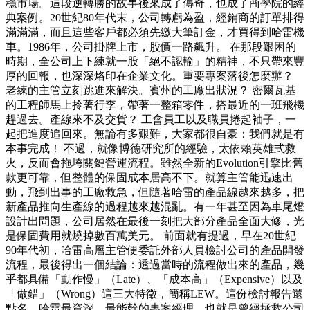
穩市場。這段逆轉勝的故事後來成了傳奇，也成了商學院的經
典案例。20世紀80年代末，公司轉虧為盈，經銷商的訂單排得
滿滿滿，而且這些客戶都必須先繳大筆訂金，才買得到哈雷機
車。1986年，公司掛牌上市，股價一路飆升。 在那段艱困的
時期，全公司上下練就一股「絕不認輸」的精神，不只帶來豐
厚的回報，也深深烙印在企業文化。重要專案落後怎麼辦？
老練的主管立刻跳進來解決。賓州的工廠出狀況？ 密爾瓦基
的工程師馬上拎著行李，帶著一整箱零件，搭最近的一班飛機
趕過去。產線來不及交貨？ 工會員工以及職員捲起袖子，一
起把進度追回來。無論有多艱難，大家都很自豪：我們就是有
本事完成！ 不過，就像博德研究所的經驗，太依賴英雄式救
火，反而會拖垮關鍵營運流程。雖然全新的Evolution引擎比舊
款更可靠，但整體的保固成本居高不下。就算主管能迅速出
動，飛到出事的工廠救急，但隨著哈雷的產品線越來越多，把
新產品推向生產線的過程越來越混亂。有一年甚至因為車尾燈
設計出問題，公司居然在最後一刻把大部分產品全面大修，光
是保固費用就燒掉數百萬美元。 前面就有提過，早在20世紀
90年代初，哈雷高層主管便委託外部人員檢討公司的產品開發
流程，最後得出一個結論：透過當時的流程做出來的產品，幾
乎都具備「動作慢」（Late）、「成本高」（Expensive）以及
「做錯」（Wrong）這三大特徵，簡稱LEW。這份檢討報告還
點名，哈雷最資深、最能幹的專案經理，也就是曾經拯救公司