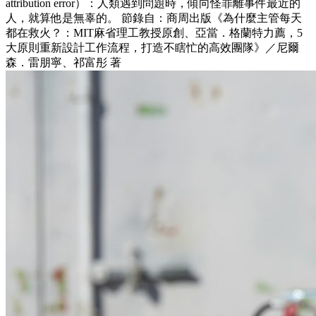
attribution error）：人類遇到問題時，傾向怪罪離事件最近的
人，就算他是無辜的。 節錄自：商周出版《為什麼主管每天
都在救火？：MIT麻省理工教授原創、亞當．格蘭特力薦，5
大原則重新設計工作流程，打造不瞎忙的高效團隊》／尼爾
森．雷朋寧、祁富彤 著