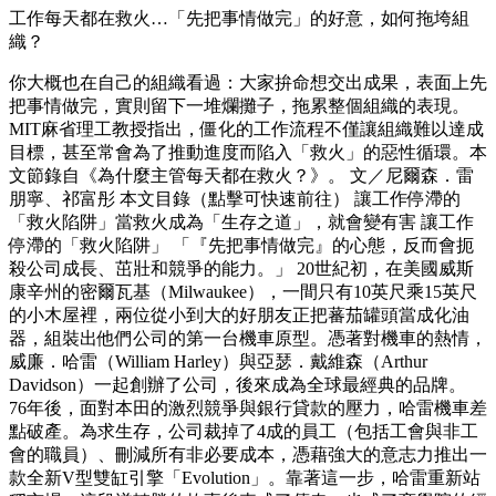
工作每天都在救火…「先把事情做完」的好意，如何拖垮組
織？
你大概也在自己的組織看過：大家拚命想交出成果，表面上先
把事情做完，實則留下一堆爛攤子，拖累整個組織的表現。
MIT麻省理工教授指出，僵化的工作流程不僅讓組織難以達成
目標，甚至常會為了推動進度而陷入「救火」的惡性循環。本
文節錄自《為什麼主管每天都在救火？》。 文／尼爾森．雷
朋寧、祁富彤 本文目錄（點擊可快速前往） 讓工作停滯的
「救火陷阱」當救火成為「生存之道」，就會變有害 讓工作
停滯的「救火陷阱」 「『先把事情做完』的心態，反而會扼
殺公司成長、茁壯和競爭的能力。」 20世紀初，在美國威斯
康辛州的密爾瓦基（Milwaukee），一間只有10英尺乘15英尺
的小木屋裡，兩位從小到大的好朋友正把蕃茄罐頭當成化油
器，組裝出他們公司的第一台機車原型。憑著對機車的熱情，
威廉．哈雷（William Harley）與亞瑟．戴維森（Arthur
Davidson）一起創辦了公司，後來成為全球最經典的品牌。
76年後，面對本田的激烈競爭與銀行貸款的壓力，哈雷機車差
點破產。為求生存，公司裁掉了4成的員工（包括工會與非工
會的職員）、刪減所有非必要成本，憑藉強大的意志力推出一
款全新V型雙缸引擎「Evolution」。靠著這一步，哈雷重新站