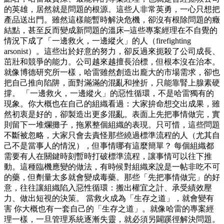
的英雄，居然就是問題的根源。這些人非常英勇，一心只想把
產品送出門。雖然這樣能暫時解決危機，卻沒有根除問題的癥
結點，甚至反而變成新問題的溫床─這些專案經理在不自覺的
情況下成了「一邊救火，一邊縱火」的人（firefighting
arsonist）。這些出於好意的努力，卻反過來扼殺了公司成長、
茁壯和競爭的能力。公司越來越擅長治標，但根本沒在治本。
就像博德研究所一樣，哈雷雖然創造出龐大的市場需求，卻也
把自己推向陷阱，面對滿滿的混亂和挫折，只能靠腎上腺素硬
撐。 「一邊救火，一邊縱火」的惡性循環，不是哈雷獨有的
現象。你大概也在自己的組織看過：大家拚命想交出成果，雖
然初衷是好的，卻製造出更多混亂。表面上先把事情做完，實
則留下一堆爛攤子，拖累整個組織的表現。只可惜，這些問題
不斷被忽略，大家只會去責怪那些繞過標準流程的人（尤其自
己不是當事人的情況），但事情哪有這麼簡單？ 每個組織都
需要有人在關鍵時刻暫時打破標準流程，讓事情可以往下推
動。這種臨機應變的做法，有時候對組織來說是一帖非吃不可
的藥，但劑量太多就會變成毒藥。那些「先把事情做完」的好
意，往往讓組織陷入惡性循環：搬出權宜之計、承受績效壓
力、做出短視的決策。 當救火成為「生存之道」，就會變有
害 你大概也有一套自己的「生存之道」。就像哈雷的專案經
理一樣，一旦管理系統逐漸失靈，就必須另闢蹊徑解決問題。