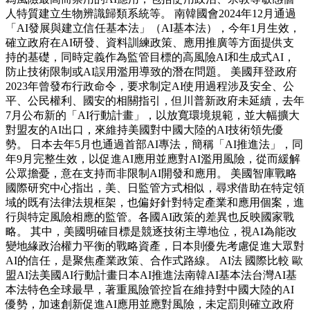
人特質建立生物辨識歸類系統等。 南韓國會2024年12月通過
「AI發展與建立信任基本法」（AI基本法），今年1月生效，
確立政府在AI研發、資料訓練政策、應用推廣等方面提供支
持的基礎，同時定義作為監管目標的高風險AI和生成式AI，
防止技術限制或AI誤用濫用導致的潛在問題。 美國拜登政府
2023年曾發布行政命令，要求制定AI使用過程涉及安全、公
平、公民權利、國安的相關指引，但川普新政府未延續，去年
7月公布新的「AI行動計畫」，以放寬環境規範，並大幅擴大
對盟友的AI出口，來維持美國對中國大陸的AI技術領先優
勢。 日本去年5月也通過首部AI專法，簡稱「AI推進法」，同
年9月完整生效，以促進AI應用並應對AI濫用風險，從而緩解
公眾擔憂，意在支持而非限制AI開發和應用。 美國智庫戰略
國際研究中心指出，美、日監管方式相似，尋求借助在特定領
域的既有法律法規框架，也偏好針對特定產業和應用個案，進
行與特定風險相應的監管。各國AI政策的差異也反映國家戰
略。 其中，美國明確目標是競逐技術主導地位，視AI為能改
變地緣政治權力平衡的戰略資產，日本則優先考慮促進大眾對
AI的信任，是聚焦產業政策、合作式路線。 AI法 國際比較 歐
盟AI法美國AI行動計畫日本AI推進法南韓AI基本法台灣AI基
本法特色全球最早，著重風險管控旨在維持對中國大陸的AI
優勢，加速創新促進AI應用並應對風險，未定罰則確立政府