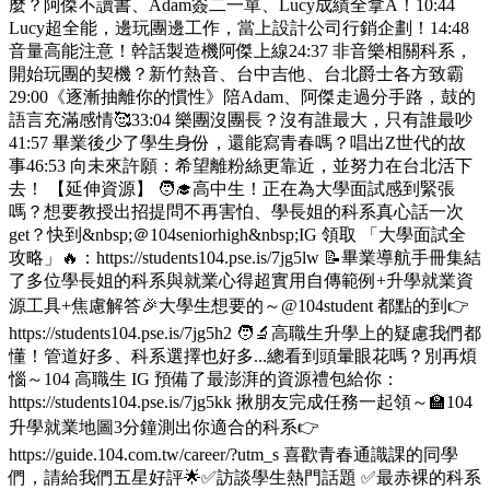
麼？阿傑不讀書、Adam簽二一單、Lucy成績全拿A！10:44
Lucy超全能，邊玩團邊工作，當上設計公司行銷企劃！14:48
音量高能注意！幹話製造機阿傑上線24:37 非音樂相關科系，
開始玩團的契機？新竹熱音、台中吉他、台北爵士各方致霸
29:00《逐漸抽離你的慣性》陪Adam、阿傑走過分手路，鼓的
語言充滿感情🥰33:04 樂團沒團長？沒有誰最大，只有誰最吵
41:57 畢業後少了學生身份，還能寫青春嗎？唱出Z世代的故
事46:53 向未來許願：希望離粉絲更靠近，並努力在台北活下
去！ 【延伸資源】 🧑‍🎓高中生！正在為大學面試感到緊張
嗎？想要教授出招提問不再害怕、學長姐的科系真心話一次
get？快到&nbsp;＠104seniorhigh&nbsp;IG 領取 「大學面試全
攻略」🔥：https://students104.pse.is/7jg5lw 📝畢業導航手冊集結
了多位學長姐的科系與就業心得超實用自傳範例+升學就業資
源工具+焦慮解答🎉大學生想要的～@104student 都點的到👉
https://students104.pse.is/7jg5h2 🧑‍🔬高職生升學上的疑慮我們都
懂！管道好多、科系選擇也好多...總看到頭暈眼花嗎？別再煩
惱～104 高職生 IG 預備了最澎湃的資源禮包給你：
https://students104.pse.is/7jg5kk 揪朋友完成任務一起領～🏫104
升學就業地圖3分鐘測出你適合的科系👉
https://guide.104.com.tw/career/?utm_s 喜歡青春通識課的同學
們，請給我們五星好評🌟✅訪談學生熱門話題 ✅最赤裸的科系