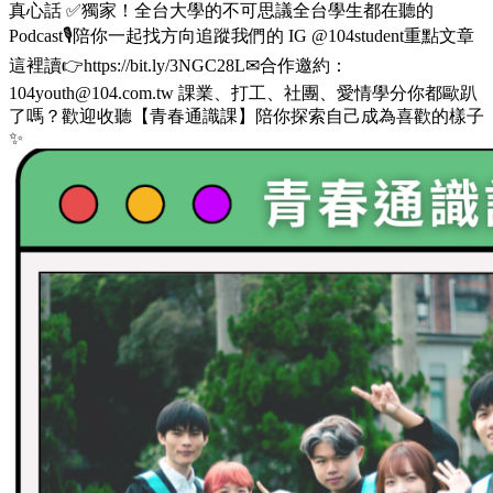
真心話 ✅獨家！全台大學的不可思議全台學生都在聽的
Podcast🎙️陪你一起找方向追蹤我們的 IG @104student重點文章
這裡讀👉https://bit.ly/3NGC28L✉合作邀約：
104youth@104.com.tw 課業、打工、社團、愛情學分你都歐趴
了嗎？歡迎收聽【青春通識課】陪你探索自己成為喜歡的樣子
✨