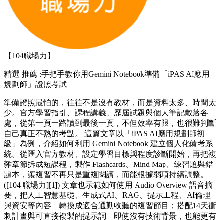
【104職場力】
精選
推薦 :手把手教你用Gemini Notebook準備「iPAS AI應用
規劃師」證照考試
準備證照最怕的，往往不是沒有教材，而是資料太多、時間太
少。官方學習指引、課程講義、歷屆試題與個人筆記散落各
處，從第一頁一路讀到最後一頁，不但效率有限，也很難判斷
自己真正不熟的考點。 這篇文章以「iPAS AI應用規劃師初
級」為例，介紹如何利用 Gemini Notebook 建立個人化備考系
統。從匯入官方教材、設定學習目標與程度診斷開始，再把複
雜章節拆成短課程，製作 Flashcards、Mind Map、練習題與錯
題本，讓複習不再只是重複閱讀，而能根據弱項持續調整。
([104 職場力][1]) 文章也示範如何使用 Audio Overview 語音摘
要，把人工智慧基礎、生成式AI、RAG、提示工程、AI倫理
與資安等內容，轉換成適合通勤收聽的複習節目；搭配14天衝
刺計畫與可直接複製的提示詞，即使沒有技術背景，也能更有