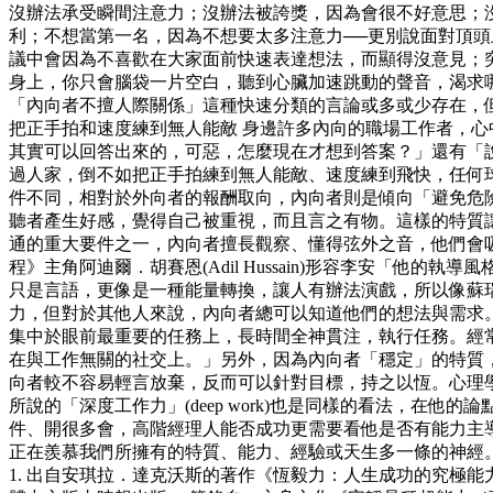
沒辦法承受瞬間注意力；沒辦法被誇獎，因為會很不好意思；
利；不想當第一名，因為不想要太多注意力──更別說面對頂
議中會因為不喜歡在大家面前快速表達想法，而顯得沒意見；
身上，你只會腦袋一片空白，聽到心臟加速跳動的聲音，渴求
「內向者不擅人際關係」這種快速分類的言論或多或少存在，但
把正手拍和速度練到無人能敵 身邊許多內向的職場工作者，
其實可以回答出來的，可惡，怎麼現在才想到答案？」還有「
過人家，倒不如把正手拍練到無人能敵、速度練到飛快，任何球
件不同，相對於外向者的報酬取向，內向者則是傾向「避免危
聽者產生好感，覺得自己被重視，而且言之有物。這樣的特質讓
通的重大要件之一，內向者擅長觀察、懂得弦外之音，他們會
程》主角阿迪爾．胡賽恩(Adil Hussain)形容李安「
只是言語，更像是一種能量轉換，讓人有辦法演戲，所以像蘇
力，但對於其他人來說，內向者總可以知道他們的想法與需求。
集中於眼前最重要的任務上，長時間全神貫注，執行任務。經常被學
在與工作無關的社交上。」另外，因為內向者「穩定」的特質，
向者較不容易輕言放棄，反而可以針對目標，持之以恆。心理學家安琪拉．
所說的「深度工作力」(deep work)也是同樣的看法，
件、開很多會，高階經理人能否成功更需要看他是否有能力主導
正在羨慕我們所擁有的特質、能力、經驗或天生多一條的神經
1. 出自安琪拉．達克沃斯的著作《恆毅力：人生成功的究極能力