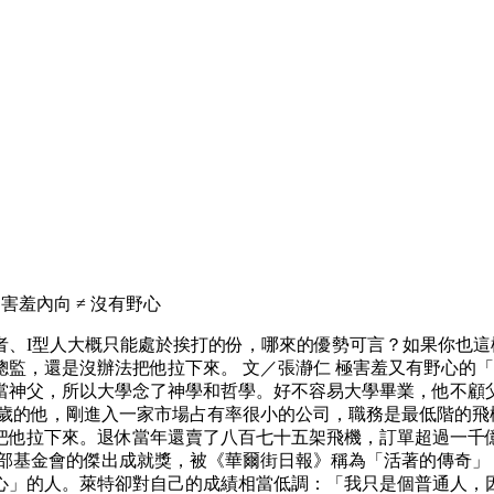
羞內向 ≠ 沒有野心
者、I型人大概只能處於挨打的份，哪來的優勢可言？如果你也
監，還是沒辦法把他拉下來。 文／張瀞仁 極害羞又有野心的「
當神父，所以大學念了神學和哲學。好不容易大學畢業，他不顧
五歲的他，剛進入一家市場占有率很小的公司，職務是最低階的飛
把他拉下來。退休當年還賣了八百七十五架飛機，訂單超過一千億
得飛行俱樂部基金會的傑出成就獎，被《華爾街日報》稱為「活著的傳
」的人。萊特卻對自己的成績相當低調：「我只是個普通人，因