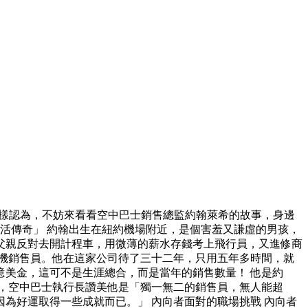
這樣認為，不妨來看看空中巴士銷售總監約翰萊希的故事，身邊
活傳奇」 約翰出生在紐約機場附近，是個害羞又謙虛的男孩，
父親反對去開計程車，用微薄的薪水存錢考上飛行員，又進修商
機銷售員。他在這家公司待了三十二年，只用五年多時間，就
美金，這可不是生涯總合，而是當年的銷售數量！ 他是約
奇」，空中巴士執行長讚美他是「獨一無二的銷售員，無人能超
為好運取得一些成就而已。」 內向者面對的職場挑戰 內向者