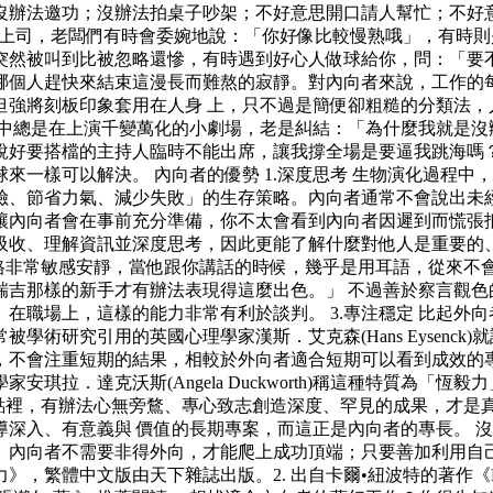
沒辦法邀功；沒辦法拍桌子吵架；不好意思開口請人幫忙；不好
頭上司，老闆們有時會委婉地說：「你好像比較慢熟哦」，有時則
突然被叫到比被忽略還慘，有時遇到好心人做球給你，問：「要
哪個人趕快來結束這漫長而難熬的寂靜。對內向者來說，工作的
強將刻板印象套用在人身 上，只不過是簡便卻粗糙的分類法，
心中總是在上演千變萬化的小劇場，老是糾結：「為什麼我就是沒
說好要搭檔的主持人臨時不能出席，讓我撐全場是要逼我跳海嗎
來一樣可以解決。 內向者的優勢 1.深度思考 生物演化過程
險、節省力氣、減少失敗」的生存策略。內向者通常不會說出未
內向者會在事前充分準備，你不太會看到內向者因遲到而慌張抵達
吸收、理解資訊並深度思考，因此更能了解什麼對他人是重要的、
他的執導風格非常敏感安靜，當他跟你講話的時候，幾乎是用耳語，
瑞吉那樣的新手才有辦法表現得這麼出色。」 不過善於察言觀色
在職場上，這樣的能力非常有利於談判。 3.專注穩定 比起外
術研究引用的英國心理學家漢斯．艾克森(Hans Eysenc
不會注重短期的結果，相較於外向者適合短期可以看到成效的專案
達克沃斯(Angela Duckworth)稱這種特質為「恆毅力」種能
在他的論點裡，有辦法心無旁鶩、專心致志創造深度、罕見的成果，
深入、有意義與 價值的長期專案，而這正是內向者的專長。 
。內向者不需要非得外向，才能爬上成功頂端；只要善加利用自
》，繁體中文版由天下雜誌出版。2. 出自卡爾•紐波特的著作《D