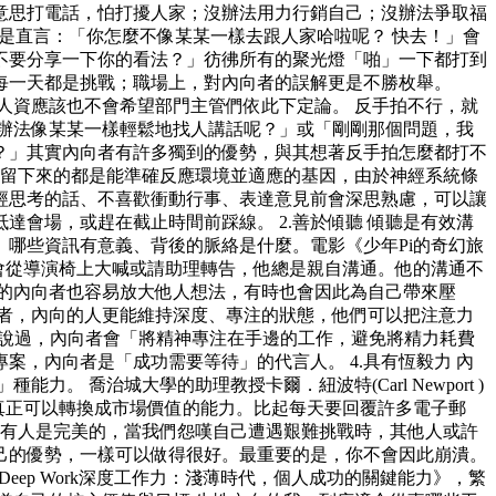
意思打電話，怕打擾人家；沒辦法用力行銷自己；沒辦法爭取福
是直言：「你怎麼不像某某一樣去跟人家哈啦呢？ 快去！」會
不要分享一下你的看法？」彷彿所有的聚光燈「啪」一下都打到
每一天都是挑戰；職場上，對內向者的誤解更是不勝枚舉。
人資應該也不會希望部門主管們依此下定論。 反手拍不行，就
辦法像某某一樣輕鬆地找人講話呢？」或「剛剛那個問題，我
？」其實內向者有許多獨到的優勢，與其想著反手拍怎麼都打不
中，留下來的都是能準確反應環境並適應的基因，由於神經系統條
經思考的話、不喜歡衝動行事、表達意見前會深思熟慮，可以讓
會場，或趕在截止時間前踩線。 2.善於傾聽 傾聽是有效溝
哪些資訊有意義、背後的脈絡是什麼。電影《少年Pi的奇幻旅
從來不會從導演椅上大喊或請助理轉告，他總是親自溝通。他的溝通不
的內向者也容易放大他人想法，有時也會因此為自己帶來壓
向者，內向的人更能維持深度、專注的狀態，他們可以把注意力
k)就說過，內向者會「將精神專注在手邊的工作，避免將精力耗費
，內向者是「成功需要等待」的代言人。 4.具有恆毅力 內
力。 喬治城大學的助理教授卡爾．紐波特(Carl Newport )
才是真正可以轉換成市場價值的能力。比起每天要回覆許多電子郵
沒有人是完美的，當我們怨嘆自己遭遇艱難挑戰時，其他人或許
己的優勢，一樣可以做得很好。最重要的是，你不會因此崩潰。
eep Work深度工作力：淺薄時代，個人成功的關鍵能力》，繁