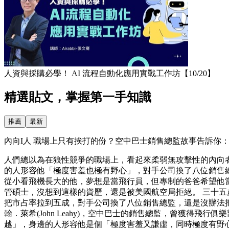
人資與採購必學！ AI 流程自動化應用實戰工作坊【10/20】
精選貼文，掌握第一手知識
推薦
最新
內向I人 職場上只有挨打的份？空中巴士銷售總監故事告訴你：害
人們總以為在狼性競爭的職場上，看起來柔弱無攻擊性的內向
的人形容他「極度害羞也極有野心」，對手公司換了八位銷售總
從小看飛機長大的他，夢想是當飛行員，但專制的爸爸希望他
管碩士，沒想到這樣的資歷，還是被美國航空局拒絕。 三十
把市占率拉到五成，對手公司換了八位銷售總監，還是沒辦法
翰．萊希(John Leahy)，空中巴士的銷售總監，曾獲
越」，身邊的人形容他是個「極度害羞又謙虛，同時極度有野心