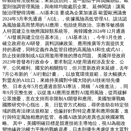
仰賴既有法規框架，未新設罰則，這一點似乎與我國類似。歐
盟則強調管理風險，與南韓均能處罰企業。 延伸閱讀：讓風
險治理變得清晰…AI基本法 要成為企業加速器 歐盟歐洲議會
2024年3月率先通過「AI法」，依據風險高低管理AI。該法認
為風險最高而禁用的AI應用，包括使用政治、宗教等敏感個
人特質建立生物辨識歸類系統等。 南韓國會2024年12月通過
「AI發展與建立信任基本法」（AI基本法），今年1月生效，
確立政府在AI研發、資料訓練政策、應用推廣等方面提供支
持的基礎，同時定義作為監管目標的高風險AI和生成式AI，
防止技術限制或AI誤用濫用導致的潛在問題。 美國拜登政府
2023年曾發布行政命令，要求制定AI使用過程涉及安全、公
平、公民權利、國安的相關指引，但川普新政府未延續，去年
7月公布新的「AI行動計畫」，以放寬環境規範，並大幅擴大
對盟友的AI出口，來維持美國對中國大陸的AI技術領先優
勢。 日本去年5月也通過首部AI專法，簡稱「AI推進法」，同
年9月完整生效，以促進AI應用並應對AI濫用風險，從而緩解
公眾擔憂，意在支持而非限制AI開發和應用。 美國智庫戰略
國際研究中心指出，美、日監管方式相似，尋求借助在特定領
域的既有法律法規框架，也偏好針對特定產業和應用個案，進
行與特定風險相應的監管。各國AI政策的差異也反映國家戰
略。 其中，美國明確目標是競逐技術主導地位，視AI為能改
變地緣政治權力平衡的戰略資產，日本則優先考慮促進大眾對