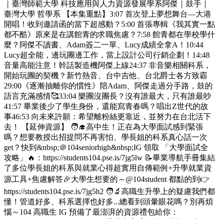
｜臺灣師範大學 科技應用與人力資源發展學系阿傑｜鼓手｜
臺灣大學 哲學系 【本集重點】3:07 首次登上夢想舞台—大港
開唱！收到邀請函的當下超感動？5:00 首張專輯《我其實一點
都不酷》原來是在講館青的求職焦慮？7:58 館青都在學校學什
麼？阿傑不讀書、Adam簽二一單、Lucy成績全拿A！10:44
Lucy超全能，邊玩團邊工作，當上設計公司行銷企劃！14:48
音量高能注意！幹話製造機阿傑上線24:37 非音樂相關科系，
開始玩團的契機？新竹熱音、台中吉他、台北爵士各方致霸
29:00《逐漸抽離你的慣性》陪Adam、阿傑走過分手路，鼓的
語言充滿感情🥰33:04 樂團沒團長？沒有誰最大，只有誰最吵
41:57 畢業後少了學生身份，還能寫青春嗎？唱出Z世代的故
事46:53 向未來許願：希望離粉絲更靠近，並努力在台北活下
去！ 【延伸資源】 🧑‍🎓高中生！正在為大學面試感到緊張
嗎？想要教授出招提問不再害怕、學長姐的科系真心話一次
get？快到&nbsp;＠104seniorhigh&nbsp;IG 領取 「大學面試全
攻略」🔥：https://students104.pse.is/7jg5lw 📝畢業導航手冊集結
了多位學長姐的科系與就業心得超實用自傳範例+升學就業資
源工具+焦慮解答🎉大學生想要的～@104student 都點的到👉
https://students104.pse.is/7jg5h2 🧑‍🔬高職生升學上的疑慮我們都
懂！管道好多、科系選擇也好多...總看到頭暈眼花嗎？別再煩
惱～104 高職生 IG 預備了最澎湃的資源禮包給你：