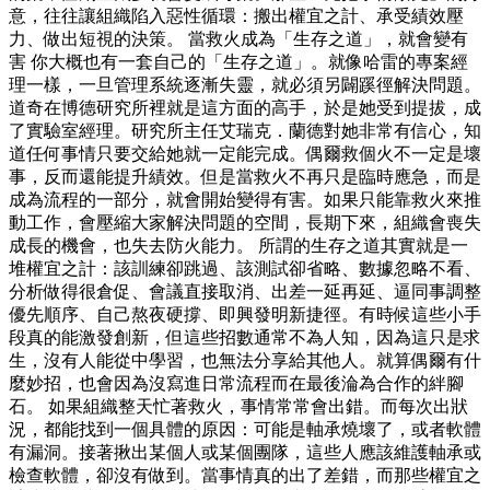
意，往往讓組織陷入惡性循環：搬出權宜之計、承受績效壓
力、做出短視的決策。 當救火成為「生存之道」，就會變有
害 你大概也有一套自己的「生存之道」。就像哈雷的專案經
理一樣，一旦管理系統逐漸失靈，就必須另闢蹊徑解決問題。
道奇在博德研究所裡就是這方面的高手，於是她受到提拔，成
了實驗室經理。研究所主任艾瑞克．蘭德對她非常有信心，知
道任何事情只要交給她就一定能完成。偶爾救個火不一定是壞
事，反而還能提升績效。但是當救火不再只是臨時應急，而是
成為流程的一部分，就會開始變得有害。如果只能靠救火來推
動工作，會壓縮大家解決問題的空間，長期下來，組織會喪失
成長的機會，也失去防火能力。 所謂的生存之道其實就是一
堆權宜之計：該訓練卻跳過、該測試卻省略、數據忽略不看、
分析做得很倉促、會議直接取消、出差一延再延、逼同事調整
優先順序、自己熬夜硬撐、即興發明新捷徑。有時候這些小手
段真的能激發創新，但這些招數通常不為人知，因為這只是求
生，沒有人能從中學習，也無法分享給其他人。就算偶爾有什
麼妙招，也會因為沒寫進日常流程而在最後淪為合作的絆腳
石。 如果組織整天忙著救火，事情常常會出錯。而每次出狀
況，都能找到一個具體的原因：可能是軸承燒壞了，或者軟體
有漏洞。接著揪出某個人或某個團隊，這些人應該維護軸承或
檢查軟體，卻沒有做到。當事情真的出了差錯，而那些權宜之