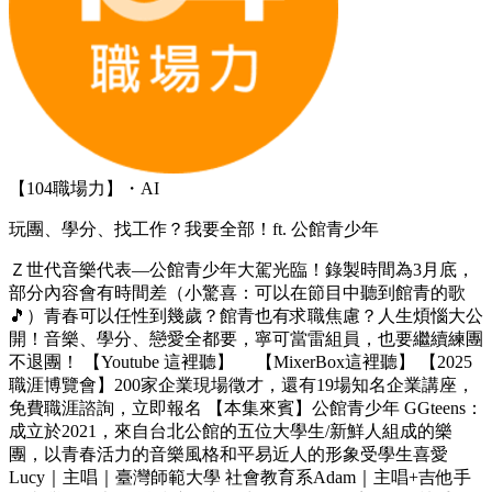
【104職場力】・AI
玩團、學分、找工作？我要全部！ft. 公館青少年
Ｚ世代音樂代表—公館青少年大駕光臨！錄製時間為3月底，
部分內容會有時間差（小驚喜：可以在節目中聽到館青的歌
🎵）青春可以任性到幾歲？館青也有求職焦慮？人生煩惱大公
開！音樂、學分、戀愛全都要，寧可當雷組員，也要繼續練團
不退團！ 【Youtube 這裡聽】 【MixerBox這裡聽】 【2025
職涯博覽會】200家企業現場徵才，還有19場知名企業講座，
免費職涯諮詢，立即報名 【本集來賓】公館青少年 GGteens：
成立於2021，來自台北公館的五位大學生/新鮮人組成的樂
團，以青春活力的音樂風格和平易近人的形象受學生喜愛
Lucy｜主唱｜臺灣師範大學 社會教育系Adam｜主唱+吉他手