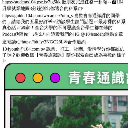
https://students104.pse.is/7jg5kk 揪朋友完成任務一起領～🏫104
升學就業地圖3分鐘測出你適合的科系👉
https://guide.104.com.tw/career/?utm_s 喜歡青春通識課的同學
們，請給我們五星好評🌟✅訪談學生熱門話題 ✅最赤裸的科系
真心話 ✅獨家！全台大學的不可思議全台學生都在聽的
Podcast🎙️陪你一起找方向追蹤我們的 IG @104student重點文章
這裡讀👉https://bit.ly/3NGC28L✉合作邀約：
104youth@104.com.tw 課業、打工、社團、愛情學分你都歐趴
了嗎？歡迎收聽【青春通識課】陪你探索自己成為喜歡的樣子
✨