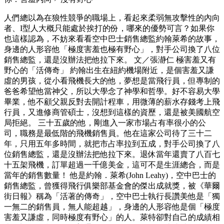
人們總以為在狼性競爭的職場上，看起來柔弱無攻擊性的內向
者、I型人大概只能處於挨打的份，哪來的優勢可言？如果你
也這樣認為，不妨來看看空中巴士銷售總監約翰萊希的故事，
身邊的人形容他「極度害羞也極有野心」，對手公司換了八位
銷售總監，還是沒辦法把他拉下來。 文／張瀞仁 極害羞又有
野心的「活傳奇」 約翰出生在紐約機場附近，是個害羞又謙
虛的男孩，從小看飛機長大的他，夢想是當飛行員，但專制的
爸爸希望他當神父，所以大學念了神學和哲學。好不容易大學
畢業，他不顧父親反對去開計程車，用微薄的薪水存錢考上飛
行員，又進修商管碩士，沒想到這樣的資歷，還是被美國航空
局拒絕。 三十五歲的他，剛進入一家市場占有率很小的公
司，職務是最低階的飛機銷售員。他在這家公司待了三十二
年，只用五年多時間，就把市占率拉到五成，對手公司換了八
位銷售總監，還是沒辦法把他拉下來。退休當年還賣了八百七
十五架飛機，訂單超過一千億美金，這可不是生涯總合，而是
當年的銷售數量！ 他是約翰．萊希(John Leahy)，空中巴士的
銷售總監，曾獲得飛行俱樂部基金會的傑出成就獎，被《華爾
街日報》稱為「活著的傳奇」，空中巴士執行長讚美他是「獨
一無二的銷售員，無人能超越」，身邊的人形容他是個「極度
害羞又謙虛，同時極度有野心」的人。萊特卻對自己的成績相