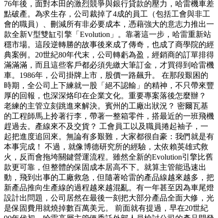
76年後，面對本田的激烈競爭與銀行貸款的壓力，哈雷機車差
點破產。為求生存，公司裁掉了4成的員工（包括工會與非工
會的職員）、刪減所有非必要成本，憑藉強大的意志力推出一
款全新V型雙缸引擎「Evolution」。靠著這一步，哈雷重新站
穩市場。這段逆轉勝的故事後來成了傳奇，也成了商學院的經
典案例。20世紀80年代末，公司轉虧為盈，經銷商的訂單排得
滿滿滿，而且這些客戶都必須先繳大筆訂金，才買得到哈雷機
車。1986年，公司掛牌上市，股價一路飆升。 在那段艱困的
時期，全公司上下練就一股「絕不認輸」的精神，不只帶來豐
厚的回報，也深深烙印在企業文化。重要專案落後怎麼辦？
老練的主管立刻跳進來解決。賓州的工廠出狀況？ 密爾瓦基
的工程師馬上拎著行李，帶著一整箱零件，搭最近的一班飛機
趕過去。產線來不及交貨？ 工會員工以及職員捲起袖子，一
起把進度追回來。無論有多艱難，大家都很自豪：我們就是有
本事完成！ 不過，就像博德研究所的經驗，太依賴英雄式救
火，反而會拖垮關鍵營運流程。雖然全新的Evolution引擎比舊
款更可靠，但整體的保固成本居高不下。就算主管能迅速出
動，飛到出事的工廠救急，但隨著哈雷的產品線越來越多，把
新產品推向生產線的過程越來越混亂。有一年甚至因為車尾燈
設計出問題，公司居然在最後一刻把大部分產品全面大修，光
是保固費用就燒掉數百萬美元。 前面就有提過，早在20世紀