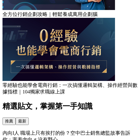
全方位行銷企劃攻略｜輕鬆養成萬用企劃腦
零經驗也能學會電商行銷：一次搞懂邏輯架構、操作經營與數
據指標｜104獨家求職線上課
精選貼文，掌握第一手知識
推薦
最新
內向I人 職場上只有挨打的份？空中巴士銷售總監故事告訴
你：害羞內向 ≠ 沒有野心