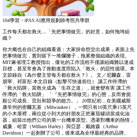
104學習・iPAS AI應用規劃師考照共學群
工作每天都在救火…「先把事情做完」的好意，如何拖垮組
織？
你大概也在自己的組織看過：大家拚命想交出成果，表面上先
把事情做完，實則留下一堆爛攤子，拖累整個組織的表現。
MIT麻省理工教授指出，僵化的工作流程不僅讓組織難以達成
目標，甚至常會為了推動進度而陷入「救火」的惡性循環。本
文節錄自《為什麼主管每天都在救火？》。 文／尼爾森．雷
朋寧、祁富彤 本文目錄（點擊可快速前往） 讓工作停滯的
「救火陷阱」當救火成為「生存之道」，就會變有害 讓工作
停滯的「救火陷阱」 「『先把事情做完』的心態，反而會扼
殺公司成長、茁壯和競爭的能力。」 20世紀初，在美國威斯
康辛州的密爾瓦基（Milwaukee），一間只有10英尺乘15英尺
的小木屋裡，兩位從小到大的好朋友正把蕃茄罐頭當成化油
器，組裝出他們公司的第一台機車原型。憑著對機車的熱情，
威廉．哈雷（William Harley）與亞瑟．戴維森（Arthur
Davidson）一起創辦了公司，後來成為全球最經典的品牌。