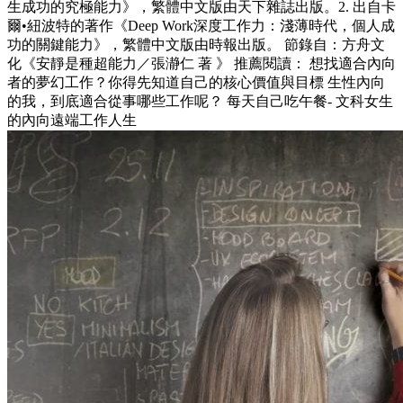
生成功的究極能力》，繁體中文版由天下雜誌出版。2. 出自卡
爾•紐波特的著作《Deep Work深度工作力：淺薄時代，個人成
功的關鍵能力》，繁體中文版由時報出版。 節錄自：方舟文
化《安靜是種超能力／張瀞仁 著 》 推薦閱讀： 想找適合內向
者的夢幻工作？你得先知道自己的核心價值與目標 生性內向
的我，到底適合從事哪些工作呢？ 每天自己吃午餐- 文科女生
的內向遠端工作人生