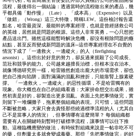
90年代初，哈雷高層主管便委託外部人員檢討公司的產品開發
流程，最後得出一個結論：透過當時的流程做出來的產品，幾
乎都具備「動作慢」（Late）、「成本高」（Expensive）以及
「做錯」（Wrong）這三大特徵，簡稱LEW。這份檢討報告還
點名，哈雷最資深、最能幹的專案經理，也就是曾經拯救公司
的英雄，居然就是問題的根源。這些人非常英勇，一心只想把
產品送出門。雖然這樣能暫時解決危機，卻沒有根除問題的癥
結點，甚至反而變成新問題的溫床─這些專案經理在不自覺的
情況下成了「一邊救火，一邊縱火」的人（firefighting
arsonist）。這些出於好意的努力，卻反過來扼殺了公司成長、
茁壯和競爭的能力。公司越來越擅長治標，但根本沒在治本。
就像博德研究所一樣，哈雷雖然創造出龐大的市場需求，卻也
把自己推向陷阱，面對滿滿的混亂和挫折，只能靠腎上腺素硬
撐。 「一邊救火，一邊縱火」的惡性循環，不是哈雷獨有的
現象。你大概也在自己的組織看過：大家拚命想交出成果，雖
然初衷是好的，卻製造出更多混亂。表面上先把事情做完，實
則留下一堆爛攤子，拖累整個組織的表現。只可惜，這些問題
不斷被忽略，大家只會去責怪那些繞過標準流程的人（尤其自
己不是當事人的情況），但事情哪有這麼簡單？ 每個組織都
需要有人在關鍵時刻暫時打破標準流程，讓事情可以往下推
動。這種臨機應變的做法，有時候對組織來說是一帖非吃不可
的藥，但劑量太多就會變成毒藥。那些「先把事情做完」的好