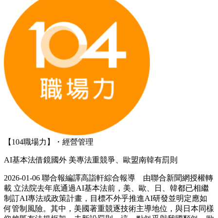
【104職場力】・經營管理
AI基本法借鏡國外 美專法重競爭、歐盟南韓有罰則
2026-01-06 聯合報編譯高詣軒綜合報導 由聯合新聞網授權轉
載 立法院去年底通過AI基本法前，美、歐、日、韓都已相繼
制訂AI專法或政策計畫，目標不外乎推進AI研發並明定應如
何管制風險。其中，美國著重競逐技術主導地位，與日本同樣