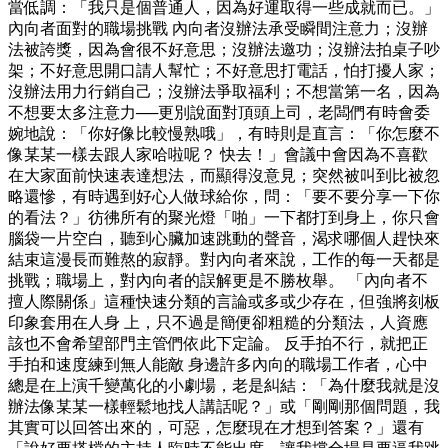
當低調：「我只是個普通人，因為好運取得一些成就而已。」
內向者面對的職場挑戰 內向者沒辦法承受瞬間注意力；沒辦
法被誇獎，因為會很不好意思；沒辦法邀功；沒辦法拍桌子吵
架；不好意思開口請人幫忙；不好意思打電話，怕打擾人家；
沒辦法用力行銷自己；沒辦法爭取福利；不想當第一名，因為
不想要太多注意力──更別說面對頂頭上司，老闆們有時會委
婉地說：「你好像比較慢熟哦」，有時則是直言：「你怎麼不
像某某一樣去跟人家哈啦呢？ 快去！」會議中會因為不喜歡
在大家面前快速表達想法，而顯得沒意見；突然被叫到比被忽
略還慘，有時遇到好心人做球給你，問：「要不要分享一下你
的看法？」彷彿所有的聚光燈「啪」一下都打到身上，你只會
腦袋一片空白，聽到心臟加速跳動的聲音，渴求哪個人趕快來
結束這漫長而難熬的寂靜。對內向者來說，工作的每一天都是
挑戰；職場上，對內向者的誤解更是不勝枚舉。 「內向者不
擅人際關係」這種快速分類的言論或多或少存在，但強將刻板
印象套用在人身 上，只不過是簡便卻粗糙的分類法，人資應
該也不會希望部門主管們依此下定論。 反手拍不行，就把正
手拍和速度練到無人能敵 身邊許多內向的職場工作者，心中
總是在上演千變萬化的小劇場，老是糾結：「為什麼我就是沒
辦法像某某一樣輕鬆地找人講話呢？」或「剛剛那個問題，我
其實可以回答出來的，可惡，怎麼現在才想到答案？」還有