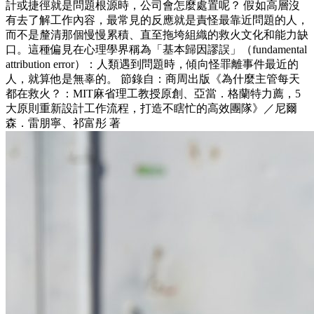
計或捷徑就是問題根源時，公司會怎麼處置呢？ 假如高層沒
有去了解工作內容，最常見的反應就是責怪最靠近問題的人，
而不是釐清那個慢慢累積、直至拖垮組織的救火文化和能力缺
口。這種偏見在心理學界稱為「基本歸因謬誤」（fundamental
attribution error）：人類遇到問題時，傾向怪罪離事件最近的
人，就算他是無辜的。 節錄自：商周出版《為什麼主管每天
都在救火？：MIT麻省理工教授原創、亞當．格蘭特力薦，5
大原則重新設計工作流程，打造不瞎忙的高效團隊》／尼爾
森．雷朋寧、祁富彤 著