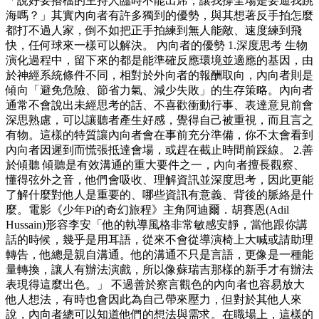
「說好要搭檔的主持人臨時不能出席，讓我撐全場是要逼我跳
海嗎？」其實內向者有許多獨到的優勢，與其想著反手拍怎麼
都打不過人家，倒不如把正手拍練到無人能敵、速度練到飛
快，任何球來一樣可以解決。 內向者的優勢 1.深度思考 生物
演化過程中，留下來的都是能準確反應環境並適應的基因，由
於神經系統條件不同，相對於外向者的報酬取向，內向者則是
傾向「避免危險、節省力氣、減少失敗」的生存策略。內向者
通常不會說出未經思考的話、不喜歡衝動行事、表達意見前會
深思熟慮，可以讓聽者產生好感，覺得自己被重視，而且言之
有物。這樣的特質讓內向者會在事前充分準備，你不太會看到
內向者因遲到而慌張抵達會場，或趕在截止時間前踩線。 2.善
於傾聽 傾聽是有效溝通的重大要件之一，內向者擅長觀察、
懂得弦外之音，他們會吸收、理解資訊並深度思考，因此更能
了解什麼對他人是重要的、哪些資訊有意義、背後的脈絡是什
麼。電影《少年Pi的奇幻旅程》主角阿迪爾．胡賽恩(Adil
Hussain)形容李安「他的執導風格非常敏感安靜，當他跟你講
話的時候，幾乎是用耳語，從來不會從導演椅上大喊或請助理
轉告，他總是親自溝通。他的溝通不只是言語，更像是一種能
量轉換，讓人有辦法演戲，所以像蘇瑞吉那樣的新手才有辦法
表現得這麼出色。」 不過善於察言觀色的內向者也容易放大
他人想法，有時也會因此為自己帶來壓力，但對於其他人來
說，內向者總可以知道他們的想法與需求。在職場上，這樣的