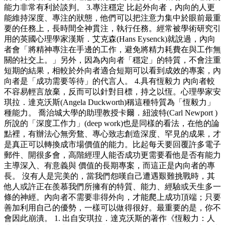
能力非常有利於談判。 3.專注穩定 比起外向者，內向的人更
能維持深度、專注的狀態，他們可以把注意力集中於眼前最重
要的任務上，長時間全神貫注，執行任務。經常被學術研究引
用的英國心理學家漢斯．艾克森(Hans Eysenck)就說過，內向
者會「將精神專注在手邊的工作，避免將精力耗費在與工作無
關的社交上。」另外，因為內向者「穩定」的特質，不會注重
短期的結果，相較於外向者適合短期可以看到成效的專案，內
向者是「成功需要等待」的代言人。 4.具有恆毅力 內向者較
不容易輕言放棄，反而可以針對目標，持之以恆。心理學家安
琪拉．達克沃斯(Angela Duckworth)稱這種特質為「恆毅力」
種能力。 喬治城大學的助理教授卡爾．紐波特(Carl Newport )
所說的「深度工作力」(deep work)也是同樣的看法，在他的論
點裡，有辦法心無旁鶩、專心致志創造深度、罕見的成果，才
是真正可以轉換成市場價值的能力。比起每天要回覆許多電子
郵件、開很多會，高階經理人能否成功更需要看他是否有能力
主導深入、有意義與 價值的長期專案，而這正是內向者的專
長。 沒有人是完美的，當我們怨嘆自己遭遇艱難挑戰時，其
他人或許正在羨慕我們所擁有的特質、能力、經驗或天生多一
條的神經。內向者不需要非得外向，才能爬上成功頂端；只要
善加利用自己的優勢，一樣可以做得很好。最重要的是，你不
會因此崩潰。 1. 出自安琪拉．達克沃斯的著作《恆毅力：人