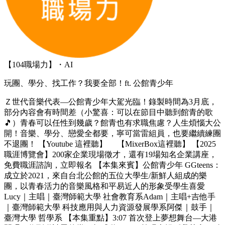
【104職場力】・AI
玩團、學分、找工作？我要全部！ft. 公館青少年
Ｚ世代音樂代表—公館青少年大駕光臨！錄製時間為3月底，
部分內容會有時間差（小驚喜：可以在節目中聽到館青的歌
🎵）青春可以任性到幾歲？館青也有求職焦慮？人生煩惱大公
開！音樂、學分、戀愛全都要，寧可當雷組員，也要繼續練團
不退團！ 【Youtube 這裡聽】 【MixerBox這裡聽】 【2025
職涯博覽會】200家企業現場徵才，還有19場知名企業講座，
免費職涯諮詢，立即報名 【本集來賓】公館青少年 GGteens：
成立於2021，來自台北公館的五位大學生/新鮮人組成的樂
團，以青春活力的音樂風格和平易近人的形象受學生喜愛
Lucy｜主唱｜臺灣師範大學 社會教育系Adam｜主唱+吉他手
｜臺灣師範大學 科技應用與人力資源發展學系阿傑｜鼓手｜
臺灣大學 哲學系 【本集重點】3:07 首次登上夢想舞台—大港