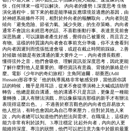
快，任何球來一樣可以解決。 內向者的優勢 1.深度思考 生物
演化過程中，留下來的都是能準確反應環境並適應的基因，由
於神經系統條件不同，相對於外向者的報酬取向，內向者則是
傾向「避免危險、節省力氣、減少失敗」的生存策略。內向者
通常不會說出未經思考的話、不喜歡衝動行事、表達意見前會
深思熟慮，可以讓聽者產生好感，覺得自己被重視，而且言之
有物。這樣的特質讓內向者會在事前充分準備，你不太會看到
內向者因遲到而慌張抵達會場，或趕在截止時間前踩線。 2.善
於傾聽 傾聽是有效溝通的重大要件之一，內向者擅長觀察、
懂得弦外之音，他們會吸收、理解資訊並深度思考，因此更能
了解什麼對他人是重要的、哪些資訊有意義、背後的脈絡是什
麼。電影《少年Pi的奇幻旅程》主角阿迪爾．胡賽恩(Adil
Hussain)形容李安「他的執導風格非常敏感安靜，當他跟你講
話的時候，幾乎是用耳語，從來不會從導演椅上大喊或請助理
轉告，他總是親自溝通。他的溝通不只是言語，更像是一種能
量轉換，讓人有辦法演戲，所以像蘇瑞吉那樣的新手才有辦法
表現得這麼出色。」 不過善於察言觀色的內向者也容易放大
他人想法，有時也會因此為自己帶來壓力，但對於其他人來
說，內向者總可以知道他們的想法與需求。在職場上，這樣的
能力非常有利於談判。 3.專注穩定 比起外向者，內向的人更
能維持深度、專注的狀態，他們可以把注意力集中於眼前最重