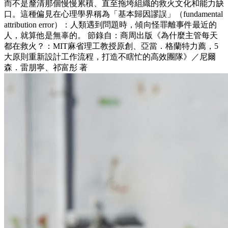
而不是釐清那個慢慢累積、直至拖垮組織的救火文化和能力缺
口。這種偏見在心理學界稱為「基本歸因謬誤」（fundamental
attribution error）：人類遇到問題時，傾向怪罪離事件最近的
人，就算他是無辜的。 節錄自：商周出版《為什麼主管每天
都在救火？：MIT麻省理工教授原創、亞當．格蘭特力薦，5
大原則重新設計工作流程，打造不瞎忙的高效團隊》／尼爾
森．雷朋寧、祁富彤 著