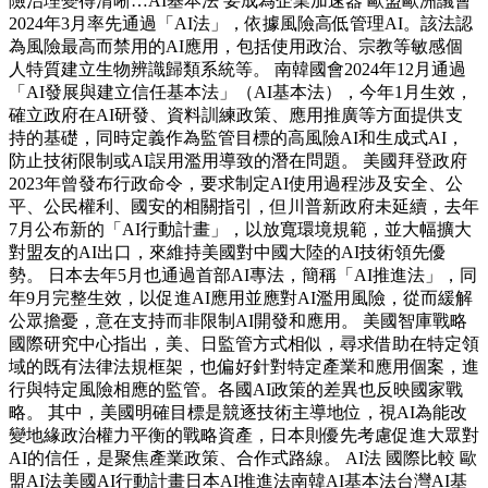
險治理變得清晰…AI基本法 要成為企業加速器 歐盟歐洲議會
2024年3月率先通過「AI法」，依據風險高低管理AI。該法認
為風險最高而禁用的AI應用，包括使用政治、宗教等敏感個
人特質建立生物辨識歸類系統等。 南韓國會2024年12月通過
「AI發展與建立信任基本法」（AI基本法），今年1月生效，
確立政府在AI研發、資料訓練政策、應用推廣等方面提供支
持的基礎，同時定義作為監管目標的高風險AI和生成式AI，
防止技術限制或AI誤用濫用導致的潛在問題。 美國拜登政府
2023年曾發布行政命令，要求制定AI使用過程涉及安全、公
平、公民權利、國安的相關指引，但川普新政府未延續，去年
7月公布新的「AI行動計畫」，以放寬環境規範，並大幅擴大
對盟友的AI出口，來維持美國對中國大陸的AI技術領先優
勢。 日本去年5月也通過首部AI專法，簡稱「AI推進法」，同
年9月完整生效，以促進AI應用並應對AI濫用風險，從而緩解
公眾擔憂，意在支持而非限制AI開發和應用。 美國智庫戰略
國際研究中心指出，美、日監管方式相似，尋求借助在特定領
域的既有法律法規框架，也偏好針對特定產業和應用個案，進
行與特定風險相應的監管。各國AI政策的差異也反映國家戰
略。 其中，美國明確目標是競逐技術主導地位，視AI為能改
變地緣政治權力平衡的戰略資產，日本則優先考慮促進大眾對
AI的信任，是聚焦產業政策、合作式路線。 AI法 國際比較 歐
盟AI法美國AI行動計畫日本AI推進法南韓AI基本法台灣AI基