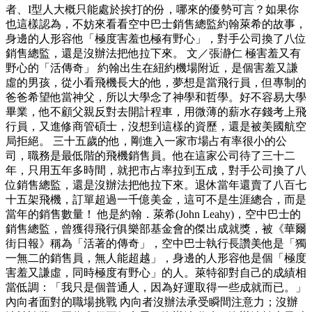
者、I型人大概只能處於挨打的份，哪來的優勢可言？如果你
也這樣認為，不妨來看看空中巴士銷售總監約翰萊希的故事，
身邊的人形容他「極度害羞也極有野心」，對手公司換了八位
銷售總監，還是沒辦法把他拉下來。 文／張瀞仁 極害羞又有
野心的「活傳奇」 約翰出生在紐約機場附近，是個害羞又謙
虛的男孩，從小看飛機長大的他，夢想是當飛行員，但專制的
爸爸希望他當神父，所以大學念了神學和哲學。好不容易大學
畢業，他不顧父親反對去開計程車，用微薄的薪水存錢考上飛
行員，又進修商管碩士，沒想到這樣的資歷，還是被美國航空
局拒絕。 三十五歲的他，剛進入一家市場占有率很小的公
司，職務是最低階的飛機銷售員。他在這家公司待了三十二
年，只用五年多時間，就把市占率拉到五成，對手公司換了八
位銷售總監，還是沒辦法把他拉下來。退休當年還賣了八百七
十五架飛機，訂單超過一千億美金，這可不是生涯總合，而是
當年的銷售數量！ 他是約翰．萊希(John Leahy)，空中巴士的
銷售總監，曾獲得飛行俱樂部基金會的傑出成就獎，被《華爾
街日報》稱為「活著的傳奇」，空中巴士執行長讚美他是「獨
一無二的銷售員，無人能超越」，身邊的人形容他是個「極度
害羞又謙虛，同時極度有野心」的人。萊特卻對自己的成績相
當低調：「我只是個普通人，因為好運取得一些成就而已。」
內向者面對的職場挑戰 內向者沒辦法承受瞬間注意力；沒辦