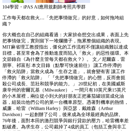
104學習・iPAS AI應用規劃師考照共學群
工作每天都在救火…「先把事情做完」的好意，如何拖垮組
織？
你大概也在自己的組織看過：大家拚命想交出成果，表面上先
把事情做完，實則留下一堆爛攤子，拖累整個組織的表現。
MIT麻省理工教授指出，僵化的工作流程不僅讓組織難以達成
目標，甚至常會為了推動進度而陷入「救火」的惡性循環。本
文節錄自《為什麼主管每天都在救火？》。 文／尼爾森．雷
朋寧、祁富彤 本文目錄（點擊可快速前往） 讓工作停滯的
「救火陷阱」當救火成為「生存之道」，就會變有害 讓工作
停滯的「救火陷阱」 「『先把事情做完』的心態，反而會扼
殺公司成長、茁壯和競爭的能力。」 20世紀初，在美國威斯
康辛州的密爾瓦基（Milwaukee），一間只有10英尺乘15英尺
的小木屋裡，兩位從小到大的好朋友正把蕃茄罐頭當成化油
器，組裝出他們公司的第一台機車原型。憑著對機車的熱情，
威廉．哈雷（William Harley）與亞瑟．戴維森（Arthur
Davidson）一起創辦了公司，後來成為全球最經典的品牌。
76年後，面對本田的激烈競爭與銀行貸款的壓力，哈雷機車差
點破產。為求生存，公司裁掉了4成的員工（包括工會與非工