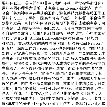
要的任務上，長時間全神貫注，執行任務。經常被學術研究引
用的英國心理學家漢斯．艾克森(Hans Eysenck)就說過，內向
者會「將精神專注在手邊的工作，避免將精力耗費在與工作無
關的社交上。」另外，因為內向者「穩定」的特質，不會注重
短期的結果，相較於外向者適合短期可以看到成效的專案，內
向者是「成功需要等待」的代言人。 4.具有恆毅力 內向者較
不容易輕言放棄，反而可以針對目標，持之以恆。心理學家安
琪拉．達克沃斯(Angela Duckworth)稱這種特質為「恆毅力」
種能力。 喬治城大學的助理教授卡爾．紐波特(Carl Newport )
所說的「深度工作力」(deep work)也是同樣的看法，在他的論
點裡，有辦法心無旁鶩、專心致志創造深度、罕見的成果，才
是真正可以轉換成市場價值的能力。比起每天要回覆許多電子
郵件、開很多會，高階經理人能否成功更需要看他是否有能力
主導深入、有意義與 價值的長期專案，而這正是內向者的專
長。 沒有人是完美的，當我們怨嘆自己遭遇艱難挑戰時，其
他人或許正在羨慕我們所擁有的特質、能力、經驗或天生多一
條的神經。內向者不需要非得外向，才能爬上成功頂端；只要
善加利用自己的優勢，一樣可以做得很好。最重要的是，你不
會因此崩潰。 1. 出自安琪拉．達克沃斯的著作《恆毅力：人
生成功的究極能力》，繁體中文版由天下雜誌出版。2. 出自卡
爾•紐波特的著作《Deep Work深度工作力：淺薄時代，個人成