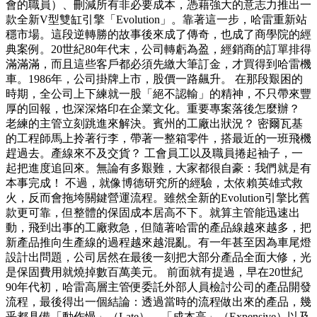
會的職員）、刪減所有非必要成本，憑藉強大的意志力推出一
款全新V型雙缸引擎「Evolution」。靠著這一步，哈雷重新站
穩市場。這段逆轉勝的故事後來成了傳奇，也成了商學院的經
典案例。20世紀80年代末，公司轉虧為盈，經銷商的訂單排得
滿滿滿，而且這些客戶都必須先繳大筆訂金，才買得到哈雷機
車。1986年，公司掛牌上市，股價一路飆升。 在那段艱困的
時期，全公司上下練就一股「絕不認輸」的精神，不只帶來豐
厚的回報，也深深烙印在企業文化。重要專案落後怎麼辦？
老練的主管立刻跳進來解決。賓州的工廠出狀況？ 密爾瓦基
的工程師馬上拎著行李，帶著一整箱零件，搭最近的一班飛機
趕過去。產線來不及交貨？ 工會員工以及職員捲起袖子，一
起把進度追回來。無論有多艱難，大家都很自豪：我們就是有
本事完成！ 不過，就像博德研究所的經驗，太依賴英雄式救
火，反而會拖垮關鍵營運流程。雖然全新的Evolution引擎比舊
款更可靠，但整體的保固成本居高不下。就算主管能迅速出
動，飛到出事的工廠救急，但隨著哈雷的產品線越來越多，把
新產品推向生產線的過程越來越混亂。有一年甚至因為車尾燈
設計出問題，公司居然在最後一刻把大部分產品全面大修，光
是保固費用就燒掉數百萬美元。 前面就有提過，早在20世紀
90年代初，哈雷高層主管便委託外部人員檢討公司的產品開發
流程，最後得出一個結論：透過當時的流程做出來的產品，幾
乎都具備「動作慢」（Late）、「成本高」（Expensive）以及