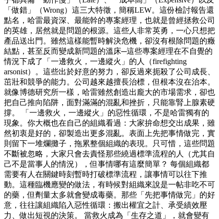
「做錯」（Wrong）這三大特徵，簡稱LEW。這份檢討報告還
點名，哈雷最資深、最能幹的專案經理，也就是曾經拯救公司
的英雄，居然就是問題的根源。這些人非常英勇，一心只想把
產品送出門。雖然這樣能暫時解決危機，卻沒有根除問題的癥
結點，甚至反而變成新問題的溫床─這些專案經理在不自覺的
情況下成了「一邊救火，一邊縱火」的人（firefighting
arsonist）。這些出於好意的努力，卻反過來扼殺了公司成長、
茁壯和競爭的能力。公司越來越擅長治標，但根本沒在治本。
就像博德研究所一樣，哈雷雖然創造出龐大的市場需求，卻也
把自己推向陷阱，面對滿滿的混亂和挫折，只能靠腎上腺素硬
撐。 「一邊救火，一邊縱火」的惡性循環，不是哈雷獨有的
現象。你大概也在自己的組織看過：大家拚命想交出成果，雖
然初衷是好的，卻製造出更多混亂。表面上先把事情做完，實
則留下一堆爛攤子，拖累整個組織的表現。只可惜，這些問題
不斷被忽略，大家只會去責怪那些繞過標準流程的人（尤其自
己不是當事人的情況），但事情哪有這麼簡單？ 每個組織都
需要有人在關鍵時刻暫時打破標準流程，讓事情可以往下推
動。這種臨機應變的做法，有時候對組織來說是一帖非吃不可
的藥，但劑量太多就會變成毒藥。那些「先把事情做完」的好
意，往往讓組織陷入惡性循環：搬出權宜之計、承受績效壓
力、做出短視的決策。 當救火成為「生存之道」，就會變有