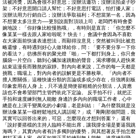
法被誇獎，因為會很不好意思；沒辦法邀功；沒辦法拍桌子吵
架；不好意思開口請人幫忙；不好意思打電話，怕打擾人家；
沒辦法用力行銷自己；沒辦法爭取福利；不想當第一名，因為
不想要太多注意力──更別說面對頂頭上司，老闆們有時會委
婉地說：「你好像比較慢熟哦」，有時則是直言：「你怎麼不
像某某一樣去跟人家哈啦呢？ 快去！」會議中會因為不喜歡
在大家面前快速表達想法，而顯得沒意見；突然被叫到比被忽
略還慘，有時遇到好心人做球給你，問：「要不要分享一下你
的看法？」彷彿所有的聚光燈「啪」一下都打到身上，你只會
腦袋一片空白，聽到心臟加速跳動的聲音，渴求哪個人趕快來
結束這漫長而難熬的寂靜。對內向者來說，工作的每一天都是
挑戰；職場上，對內向者的誤解更是不勝枚舉。 「內向者不
擅人際關係」這種快速分類的言論或多或少存在，但強將刻板
印象套用在人身 上，只不過是簡便卻粗糙的分類法，人資應
該也不會希望部門主管們依此下定論。 反手拍不行，就把正
手拍和速度練到無人能敵 身邊許多內向的職場工作者，心中
總是在上演千變萬化的小劇場，老是糾結：「為什麼我就是沒
辦法像某某一樣輕鬆地找人講話呢？」或「剛剛那個問題，我
其實可以回答出來的，可惡，怎麼現在才想到答案？」還有
「說好要搭檔的主持人臨時不能出席，讓我撐全場是要逼我跳
海嗎？」其實內向者有許多獨到的優勢，與其想著反手拍怎麼
都打不過人家，倒不如把正手拍練到無人能敵、速度練到飛