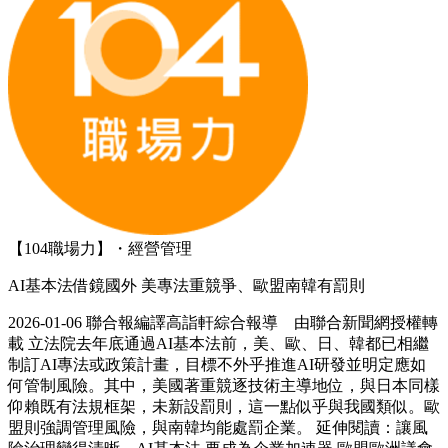
【104職場力】・經營管理
AI基本法借鏡國外 美專法重競爭、歐盟南韓有罰則
2026-01-06 聯合報編譯高詣軒綜合報導 由聯合新聞網授權轉
載 立法院去年底通過AI基本法前，美、歐、日、韓都已相繼
制訂AI專法或政策計畫，目標不外乎推進AI研發並明定應如
何管制風險。其中，美國著重競逐技術主導地位，與日本同樣
仰賴既有法規框架，未新設罰則，這一點似乎與我國類似。歐
盟則強調管理風險，與南韓均能處罰企業。 延伸閱讀：讓風