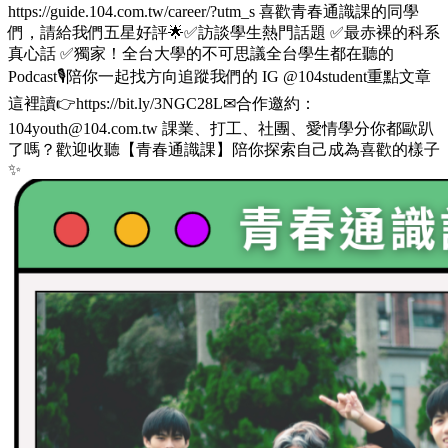
https://guide.104.com.tw/career/?utm_s 喜歡青春通識課的同學
們，請給我們五星好評🌟✅訪談學生熱門話題 ✅最赤裸的科系
真心話 ✅獨家！全台大學的不可思議全台學生都在聽的
Podcast🎙️陪你一起找方向追蹤我們的 IG @104student重點文章
這裡讀👉https://bit.ly/3NGC28L✉合作邀約：
104youth@104.com.tw 課業、打工、社團、愛情學分你都歐趴
了嗎？歡迎收聽【青春通識課】陪你探索自己成為喜歡的樣子
✨