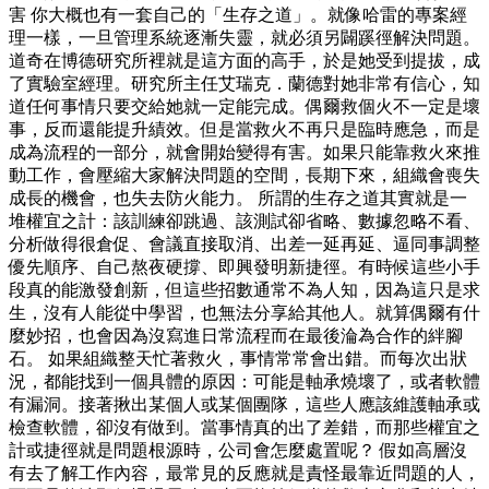
害 你大概也有一套自己的「生存之道」。就像哈雷的專案經
理一樣，一旦管理系統逐漸失靈，就必須另闢蹊徑解決問題。
道奇在博德研究所裡就是這方面的高手，於是她受到提拔，成
了實驗室經理。研究所主任艾瑞克．蘭德對她非常有信心，知
道任何事情只要交給她就一定能完成。偶爾救個火不一定是壞
事，反而還能提升績效。但是當救火不再只是臨時應急，而是
成為流程的一部分，就會開始變得有害。如果只能靠救火來推
動工作，會壓縮大家解決問題的空間，長期下來，組織會喪失
成長的機會，也失去防火能力。 所謂的生存之道其實就是一
堆權宜之計：該訓練卻跳過、該測試卻省略、數據忽略不看、
分析做得很倉促、會議直接取消、出差一延再延、逼同事調整
優先順序、自己熬夜硬撐、即興發明新捷徑。有時候這些小手
段真的能激發創新，但這些招數通常不為人知，因為這只是求
生，沒有人能從中學習，也無法分享給其他人。就算偶爾有什
麼妙招，也會因為沒寫進日常流程而在最後淪為合作的絆腳
石。 如果組織整天忙著救火，事情常常會出錯。而每次出狀
況，都能找到一個具體的原因：可能是軸承燒壞了，或者軟體
有漏洞。接著揪出某個人或某個團隊，這些人應該維護軸承或
檢查軟體，卻沒有做到。當事情真的出了差錯，而那些權宜之
計或捷徑就是問題根源時，公司會怎麼處置呢？ 假如高層沒
有去了解工作內容，最常見的反應就是責怪最靠近問題的人，