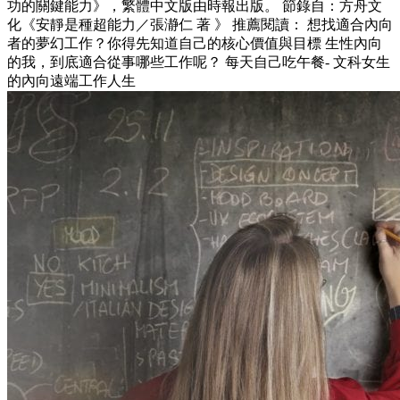
功的關鍵能力》，繁體中文版由時報出版。 節錄自：方舟文
化《安靜是種超能力／張瀞仁 著 》 推薦閱讀： 想找適合內向
者的夢幻工作？你得先知道自己的核心價值與目標 生性內向
的我，到底適合從事哪些工作呢？ 每天自己吃午餐- 文科女生
的內向遠端工作人生