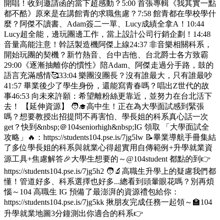
開唱！收到邀請函的當下超感動？5:00 首張專輯《我其實一點
都不酷》原來是在講館青的求職焦慮？7:58 館青都在學校學什
麼？阿傑不讀書、Adam簽二一單、Lucy成績全拿A！10:44
Lucy超全能，邊玩團邊工作，當上設計公司行銷企劃！14:48
音量高能注意！幹話製造機阿傑上線24:37 非音樂相關科系，
開始玩團的契機？新竹熱音、台中吉他、台北爵士各方致霸
29:00《逐漸抽離你的慣性》陪Adam、阿傑走過分手路，鼓的
語言充滿感情🥰33:04 樂團沒團長？沒有誰最大，只有誰最吵
41:57 畢業後少了學生身份，還能寫青春嗎？唱出Z世代的故
事46:53 向未來許願：希望離粉絲更靠近，並努力在台北活下
去！ 【延伸資源】 🧑‍🎓高中生！正在為大學面試感到緊張
嗎？想要教授出招提問不再害怕、學長姐的科系真心話一次
get？快到&nbsp;＠104seniorhigh&nbsp;IG 領取 「大學面試全
攻略」🔥：https://students104.pse.is/7jg5lw 📝畢業導航手冊集結
了多位學長姐的科系與就業心得超實用自傳範例+升學就業資
源工具+焦慮解答🎉大學生想要的～@104student 都點的到👉
https://students104.pse.is/7jg5h2 🧑‍🔬高職生升學上的疑慮我們都
懂！管道好多、科系選擇也好多...總看到頭暈眼花嗎？別再煩
惱～104 高職生 IG 預備了最澎湃的資源禮包給你：
https://students104.pse.is/7jg5kk 揪朋友完成任務一起領～🏫104
升學就業地圖3分鐘測出你適合的科系👉