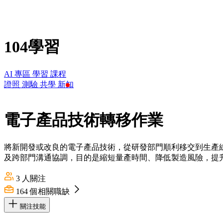
104學習
AI 專區
學習
課程
證照
測驗
共學
新知
電子產品技術轉移作業
將新開發或改良的電子產品技術，從研發部門順利移交到生產
及跨部門溝通協調，目的是縮短量產時間、降低製造風險，提
3
人關注
164
個相關職缺
關注技能