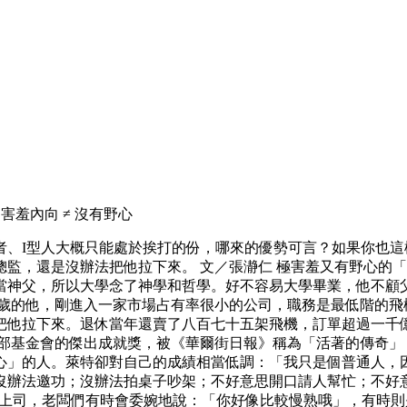
羞內向 ≠ 沒有野心
者、I型人大概只能處於挨打的份，哪來的優勢可言？如果你也
監，還是沒辦法把他拉下來。 文／張瀞仁 極害羞又有野心的「
當神父，所以大學念了神學和哲學。好不容易大學畢業，他不顧
五歲的他，剛進入一家市場占有率很小的公司，職務是最低階的飛
把他拉下來。退休當年還賣了八百七十五架飛機，訂單超過一千億
得飛行俱樂部基金會的傑出成就獎，被《華爾街日報》稱為「活著的傳
」的人。萊特卻對自己的成績相當低調：「我只是個普通人，因
沒辦法邀功；沒辦法拍桌子吵架；不好意思開口請人幫忙；不好
頭上司，老闆們有時會委婉地說：「你好像比較慢熟哦」，有時則