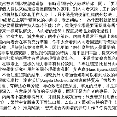
突然被叫到比被忽略還慘，有時遇到好心人做球給你，問：「要
哪個人趕快來結束這漫長而難熬的寂靜。對內向者來說，工作的
強將刻板印象套用在人身 上，只不過是簡便卻粗糙的分類法，
心中總是在上演千變萬化的小劇場，老是糾結：「為什麼我就是沒
說好要搭檔的主持人臨時不能出席，讓我撐全場是要逼我跳海嗎
來一樣可以解決。 內向者的優勢 1.深度思考 生物演化過程
險、節省力氣、減少失敗」的生存策略。內向者通常不會說出未
內向者會在事前充分準備，你不太會看到內向者因遲到而慌張抵達
吸收、理解資訊並深度思考，因此更能了解什麼對他人是重要的、
他的執導風格非常敏感安靜，當他跟你講話的時候，幾乎是用耳語，
瑞吉那樣的新手才有辦法表現得這麼出色。」 不過善於察言觀色
在職場上，這樣的能力非常有利於談判。 3.專注穩定 比起外
術研究引用的英國心理學家漢斯．艾克森(Hans Eysenc
不會注重短期的結果，相較於外向者適合短期可以看到成效的專案
達克沃斯(Angela Duckworth)稱這種特質為「恆毅力」種能
在他的論點裡，有辦法心無旁鶩、專心致志創造深度、罕見的成果，
深入、有意義與 價值的長期專案，而這正是內向者的專長。 
。內向者不需要非得外向，才能爬上成功頂端；只要善加利用自
》，繁體中文版由天下雜誌出版。2. 出自卡爾•紐波特的著作《D
瀞仁 著 》 推薦閱讀： 想找適合內向者的夢幻工作？你得先