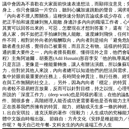
議中會因為不喜歡在大家面前快速表達想法，而顯得沒意見；
身上，你只會腦袋一片空白，聽到心臟加速跳動的聲音，渴求
「內向者不擅人際關係」這種快速分類的言論或多或少存在，但
把正手拍和速度練到無人能敵 身邊許多內向的職場工作者，
其實可以回答出來的，可惡，怎麼現在才想到答案？」還有「
過人家，倒不如把正手拍練到無人能敵、速度練到飛快，任何球
件不同，相對於外向者的報酬取向，內向者則是傾向「避免危
聽者產生好感，覺得自己被重視，而且言之有物。這樣的特質讓
通的重大要件之一，內向者擅長觀察、懂得弦外之音，他們會
程》主角阿迪爾．胡賽恩(Adil Hussain)形容李安「
只是言語，更像是一種能量轉換，讓人有辦法演戲，所以像蘇
力，但對於其他人來說，內向者總可以知道他們的想法與需求。
集中於眼前最重要的任務上，長時間全神貫注，執行任務。經常被學
在與工作無關的社交上。」另外，因為內向者「穩定」的特質，
向者較不容易輕言放棄，反而可以針對目標，持之以恆。心理學家安琪拉．
所說的「深度工作力」(deep work)也是同樣的看法，
件、開很多會，高階經理人能否成功更需要看他是否有能力主導
正在羨慕我們所擁有的特質、能力、經驗或天生多一條的神經
1. 出自安琪拉．達克沃斯的著作《恆毅力：人生成功的究極能力
體中文版由時報出版。 節錄自：方舟文化《安靜是種超能力／張
作呢？ 每天自己吃午餐- 文科女生的內向遠端工作人生