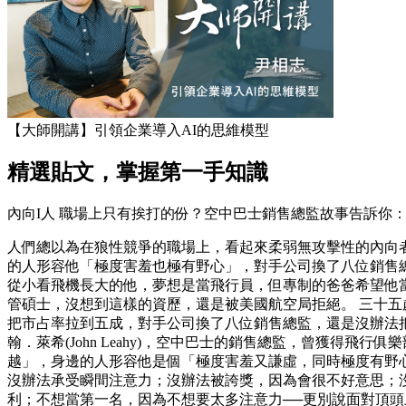
【大師開講】引領企業導入AI的思維模型
精選貼文，掌握第一手知識
內向I人 職場上只有挨打的份？空中巴士銷售總監故事告訴你：害
人們總以為在狼性競爭的職場上，看起來柔弱無攻擊性的內向
的人形容他「極度害羞也極有野心」，對手公司換了八位銷售總
從小看飛機長大的他，夢想是當飛行員，但專制的爸爸希望他
管碩士，沒想到這樣的資歷，還是被美國航空局拒絕。 三十
把市占率拉到五成，對手公司換了八位銷售總監，還是沒辦法
翰．萊希(John Leahy)，空中巴士的銷售總監，曾獲
越」，身邊的人形容他是個「極度害羞又謙虛，同時極度有野心
沒辦法承受瞬間注意力；沒辦法被誇獎，因為會很不好意思；
利；不想當第一名，因為不想要太多注意力──更別說面對頂