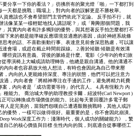
不要分享一下你的看法？」彷彿所有的聚光燈「啪」一下都打到
每一天都是挑戰；職場上，對內向者的誤解更是不勝枚舉。
人資應該也不會希望部門主管們依此下定論。 反手拍不行，就
辦法像某某一樣輕鬆地找人講話呢？」或「剛剛那個問題，我
？」其實內向者有許多獨到的優勢，與其想著反手拍怎麼都打不
中，留下來的都是能準確反應環境並適應的基因，由於神經系統條
經思考的話、不喜歡衝動行事、表達意見前會深思熟慮，可以讓
會場，或趕在截止時間前踩線。 2.善於傾聽 傾聽是有效溝
哪些資訊有意義、背後的脈絡是什麼。電影《少年Pi的奇幻旅
從來不會從導演椅上大喊或請助理轉告，他總是親自溝通。他的溝通不
的內向者也容易放大他人想法，有時也會因此為自己帶來壓
向者，內向的人更能維持深度、專注的狀態，他們可以把注意力
k)就說過，內向者會「將精神專注在手邊的工作，避免將精力耗費
，內向者是「成功需要等待」的代言人。 4.具有恆毅力 內
力。 喬治城大學的助理教授卡爾．紐波特(Carl Newport )
才是真正可以轉換成市場價值的能力。比起每天要回覆許多電子郵
沒有人是完美的，當我們怨嘆自己遭遇艱難挑戰時，其他人或許
己的優勢，一樣可以做得很好。最重要的是，你不會因此崩潰。
eep Work深度工作力：淺薄時代，個人成功的關鍵能力》，繁
知道自己的核心價值與目標 生性內向的我，到底適合從事哪些工