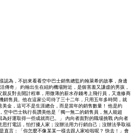
這樣認為，不妨來看看空中巴士銷售總監約翰萊希的故事，身邊
活傳奇」 約翰出生在紐約機場附近，是個害羞又謙虛的男孩，
父親反對去開計程車，用微薄的薪水存錢考上飛行員，又進修商
機銷售員。他在這家公司待了三十二年，只用五年多時間，就
美金，這可不是生涯總合，而是當年的銷售數量！ 他是約
奇」，空中巴士執行長讚美他是「獨一無二的銷售員，無人能超
為好運取得一些成就而已。」 內向者面對的職場挑戰 內向者
意思打電話，怕打擾人家；沒辦法用力行銷自己；沒辦法爭取福
是直言：「你怎麼不像某某一樣去跟人家哈啦呢？ 快去！」會