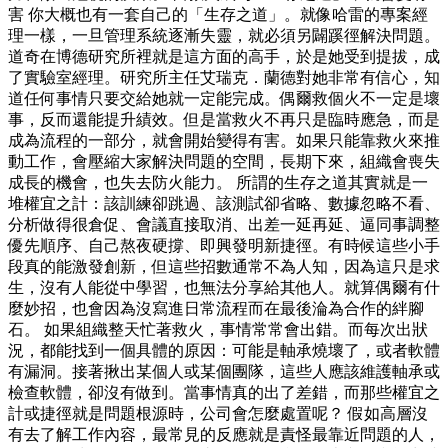
害 你大概也有一套自己的「生存之道」。就像哈雷的專案經
理一樣，一旦管理系統逐漸失靈，就必須另闢蹊徑解決問題。
道奇在博德研究所裡就是這方面的高手，於是她受到提拔，成
了實驗室經理。研究所主任艾瑞克．蘭德對她非常有信心，知
道任何事情只要交給她就一定能完成。偶爾救個火不一定是壞
事，反而還能提升績效。但是當救火不再只是臨時應急，而是
成為流程的一部分，就會開始變得有害。如果只能靠救火來推
動工作，會壓縮大家解決問題的空間，長期下來，組織會喪失
成長的機會，也失去防火能力。 所謂的生存之道其實就是一
堆權宜之計：該訓練卻跳過、該測試卻省略、數據忽略不看、
分析做得很倉促、會議直接取消、出差一延再延、逼同事調整
優先順序、自己熬夜硬撐、即興發明新捷徑。有時候這些小手
段真的能激發創新，但這些招數通常不為人知，因為這只是求
生，沒有人能從中學習，也無法分享給其他人。就算偶爾有什
麼妙招，也會因為沒寫進日常流程而在最後淪為合作的絆腳
石。 如果組織整天忙著救火，事情常常會出錯。而每次出狀
況，都能找到一個具體的原因：可能是軸承燒壞了，或者軟體
有漏洞。接著揪出某個人或某個團隊，這些人應該維護軸承或
檢查軟體，卻沒有做到。當事情真的出了差錯，而那些權宜之
計或捷徑就是問題根源時，公司會怎麼處置呢？ 假如高層沒
有去了解工作內容，最常見的反應就是責怪最靠近問題的人，