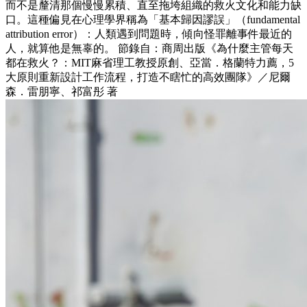
而不是釐清那個慢慢累積、直至拖垮組織的救火文化和能力缺
口。這種偏見在心理學界稱為「基本歸因謬誤」（fundamental
attribution error）：人類遇到問題時，傾向怪罪離事件最近的
人，就算他是無辜的。 節錄自：商周出版《為什麼主管每天
都在救火？：MIT麻省理工教授原創、亞當．格蘭特力薦，5
大原則重新設計工作流程，打造不瞎忙的高效團隊》／尼爾
森．雷朋寧、祁富彤 著