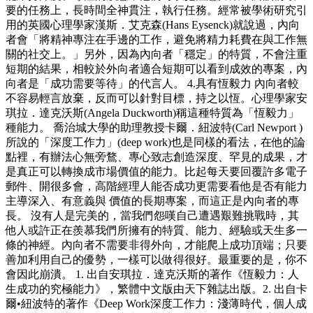
要的任務上，長時間全神貫注，執行任務。經常被學術研究引
用的英國心理學家漢斯．艾克森(Hans Eysenck)就說過，內向
者會「將精神專注在手邊的工作，避免將精力耗費在與工作無
關的社交上。」另外，因為內向者「穩定」的特質，不會注重
短期的結果，相較於外向者適合短期可以看到成效的專案，內
向者是「成功需要等待」的代言人。 4.具有恆毅力 內向者較
不容易輕言放棄，反而可以針對目標，持之以恆。心理學家安
琪拉．達克沃斯(Angela Duckworth)稱這種特質為「恆毅力」
種能力。 喬治城大學的助理教授卡爾．紐波特(Carl Newport )
所說的「深度工作力」(deep work)也是同樣的看法，在他的論
點裡，有辦法心無旁鶩、專心致志創造深度、罕見的成果，才
是真正可以轉換成市場價值的能力。比起每天要回覆許多電子
郵件、開很多會，高階經理人能否成功更需要看他是否有能力
主導深入、有意義與 價值的長期專案，而這正是內向者的專
長。 沒有人是完美的，當我們怨嘆自己遭遇艱難挑戰時，其
他人或許正在羨慕我們所擁有的特質、能力、經驗或天生多一
條的神經。內向者不需要非得外向，才能爬上成功頂端；只要
善加利用自己的優勢，一樣可以做得很好。最重要的是，你不
會因此崩潰。 1. 出自安琪拉．達克沃斯的著作《恆毅力：人
生成功的究極能力》，繁體中文版由天下雜誌出版。2. 出自卡
爾•紐波特的著作《Deep Work深度工作力：淺薄時代，個人成