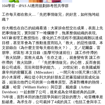
104學習・iPAS AI應用規劃師考照共學群
工作每天都在救火…「先把事情做完」的好意，如何拖垮組
織？
你大概也在自己的組織看過：大家拚命想交出成果，表面上先
把事情做完，實則留下一堆爛攤子，拖累整個組織的表現。
MIT麻省理工教授指出，僵化的工作流程不僅讓組織難以達成
目標，甚至常會為了推動進度而陷入「救火」的惡性循環。本
文節錄自《為什麼主管每天都在救火？》。 文／尼爾森．雷
朋寧、祁富彤 本文目錄（點擊可快速前往） 讓工作停滯的
「救火陷阱」當救火成為「生存之道」，就會變有害 讓工作
停滯的「救火陷阱」 「『先把事情做完』的心態，反而會扼
殺公司成長、茁壯和競爭的能力。」 20世紀初，在美國威斯
康辛州的密爾瓦基（Milwaukee），一間只有10英尺乘15英尺
的小木屋裡，兩位從小到大的好朋友正把蕃茄罐頭當成化油
器，組裝出他們公司的第一台機車原型。憑著對機車的熱情，
威廉．哈雷（William Harley）與亞瑟．戴維森（Arthur
Davidson）一起創辦了公司，後來成為全球最經典的品牌。
76年後，面對本田的激烈競爭與銀行貸款的壓力，哈雷機車差
點破產。為求生存，公司裁掉了4成的員工（包括工會與非工