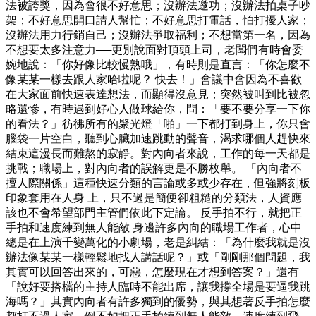
法被誇獎，因為會很不好意思；沒辦法邀功；沒辦法拍桌子吵
架；不好意思開口請人幫忙；不好意思打電話，怕打擾人家；
沒辦法用力行銷自己；沒辦法爭取福利；不想當第一名，因為
不想要太多注意力──更別說面對頂頭上司，老闆們有時會委
婉地說：「你好像比較慢熟哦」，有時則是直言：「你怎麼不
像某某一樣去跟人家哈啦呢？ 快去！」會議中會因為不喜歡
在大家面前快速表達想法，而顯得沒意見；突然被叫到比被忽
略還慘，有時遇到好心人做球給你，問：「要不要分享一下你
的看法？」彷彿所有的聚光燈「啪」一下都打到身上，你只會
腦袋一片空白，聽到心臟加速跳動的聲音，渴求哪個人趕快來
結束這漫長而難熬的寂靜。對內向者來說，工作的每一天都是
挑戰；職場上，對內向者的誤解更是不勝枚舉。 「內向者不
擅人際關係」這種快速分類的言論或多或少存在，但強將刻板
印象套用在人身 上，只不過是簡便卻粗糙的分類法，人資應
該也不會希望部門主管們依此下定論。 反手拍不行，就把正
手拍和速度練到無人能敵 身邊許多內向的職場工作者，心中
總是在上演千變萬化的小劇場，老是糾結：「為什麼我就是沒
辦法像某某一樣輕鬆地找人講話呢？」或「剛剛那個問題，我
其實可以回答出來的，可惡，怎麼現在才想到答案？」還有
「說好要搭檔的主持人臨時不能出席，讓我撐全場是要逼我跳
海嗎？」其實內向者有許多獨到的優勢，與其想著反手拍怎麼