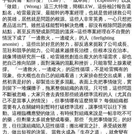
乎都具備「動作慢」（Late）、「成本高」（Expensive）以及
「做錯」（Wrong）這三大特徵，簡稱LEW。這份檢討報告還
點名，哈雷最資深、最能幹的專案經理，也就是曾經拯救公司
的英雄，居然就是問題的根源。這些人非常英勇，一心只想把
產品送出門。雖然這樣能暫時解決危機，卻沒有根除問題的癥
結點，甚至反而變成新問題的溫床─這些專案經理在不自覺的
情況下成了「一邊救火，一邊縱火」的人（firefighting
arsonist）。這些出於好意的努力，卻反過來扼殺了公司成長、
茁壯和競爭的能力。公司越來越擅長治標，但根本沒在治本。
就像博德研究所一樣，哈雷雖然創造出龐大的市場需求，卻也
把自己推向陷阱，面對滿滿的混亂和挫折，只能靠腎上腺素硬
撐。 「一邊救火，一邊縱火」的惡性循環，不是哈雷獨有的
現象。你大概也在自己的組織看過：大家拚命想交出成果，雖
然初衷是好的，卻製造出更多混亂。表面上先把事情做完，實
則留下一堆爛攤子，拖累整個組織的表現。只可惜，這些問題
不斷被忽略，大家只會去責怪那些繞過標準流程的人（尤其自
己不是當事人的情況），但事情哪有這麼簡單？ 每個組織都
需要有人在關鍵時刻暫時打破標準流程，讓事情可以往下推
動。這種臨機應變的做法，有時候對組織來說是一帖非吃不可
的藥，但劑量太多就會變成毒藥。那些「先把事情做完」的好
意，往往讓組織陷入惡性循環：搬出權宜之計、承受績效壓
力、做出短視的決策。 當救火成為「生存之道」，就會變有