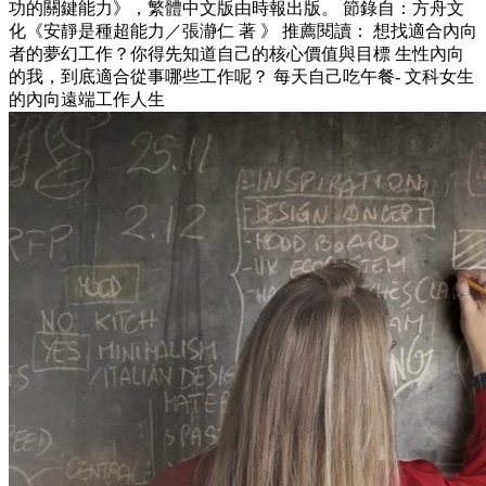
功的關鍵能力》，繁體中文版由時報出版。 節錄自：方舟文
化《安靜是種超能力／張瀞仁 著 》 推薦閱讀： 想找適合內向
者的夢幻工作？你得先知道自己的核心價值與目標 生性內向
的我，到底適合從事哪些工作呢？ 每天自己吃午餐- 文科女生
的內向遠端工作人生