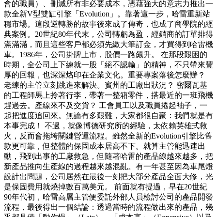
會的職員）、刪減所有非必要成本，憑藉強大的意志力推出一
款全新V型雙缸引擎「Evolution」。靠著這一步，哈雷重新站
穩市場。這段逆轉勝的故事後來成了傳奇，也成了商學院的經
典案例。20世紀80年代末，公司轉虧為盈，經銷商的訂單排得
滿滿滿，而且這些客戶都必須先繳大筆訂金，才買得到哈雷機
車。1986年，公司掛牌上市，股價一路飆升。 在那段艱困的
時期，全公司上下練就一股「絕不認輸」的精神，不只帶來豐
厚的回報，也深深烙印在企業文化。重要專案落後怎麼辦？
老練的主管立刻跳進來解決。賓州的工廠出狀況？ 密爾瓦基
的工程師馬上拎著行李，帶著一整箱零件，搭最近的一班飛機
趕過去。產線來不及交貨？ 工會員工以及職員捲起袖子，一
起把進度追回來。無論有多艱難，大家都很自豪：我們就是有
本事完成！ 不過，就像博德研究所的經驗，太依賴英雄式救
火，反而會拖垮關鍵營運流程。雖然全新的Evolution引擎比舊
款更可靠，但整體的保固成本居高不下。就算主管能迅速出
動，飛到出事的工廠救急，但隨著哈雷的產品線越來越多，把
新產品推向生產線的過程越來越混亂。有一年甚至因為車尾燈
設計出問題，公司居然在最後一刻把大部分產品全面大修，光
是保固費用就燒掉數百萬美元。 前面就有提過，早在20世紀
90年代初，哈雷高層主管便委託外部人員檢討公司的產品開發
流程，最後得出一個結論：透過當時的流程做出來的產品，幾