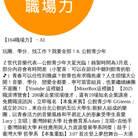
【104職場力】・AI
玩團、學分、找工作？我要全部！ft. 公館青少年
Ｚ世代音樂代表—公館青少年大駕光臨！錄製時間為3月底，
部分內容會有時間差（小驚喜：可以在節目中聽到館青的歌
🎵）青春可以任性到幾歲？館青也有求職焦慮？人生煩惱大公
開！音樂、學分、戀愛全都要，寧可當雷組員，也要繼續練團
不退團！ 【Youtube 這裡聽】 【MixerBox這裡聽】 【2025
職涯博覽會】200家企業現場徵才，還有19場知名企業講座，
免費職涯諮詢，立即報名 【本集來賓】公館青少年 GGteens：
成立於2021，來自台北公館的五位大學生/新鮮人組成的樂
團，以青春活力的音樂風格和平易近人的形象受學生喜愛
Lucy｜主唱｜臺灣師範大學 社會教育系Adam｜主唱+吉他手
｜臺灣師範大學 科技應用與人力資源發展學系阿傑｜鼓手｜
臺灣大學 哲學系 【本集重點】3:07 首次登上夢想舞台—大港