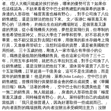
者、I型人大概只能處於挨打的份，哪來的優勢可言？如果你
也這樣認為，不妨來看看空中巴士銷售總監約翰萊希的故事，
身邊的人形容他「極度害羞也極有野心」，對手公司換了八位
銷售總監，還是沒辦法把他拉下來。 文／張瀞仁 極害羞又有
野心的「活傳奇」 約翰出生在紐約機場附近，是個害羞又謙
虛的男孩，從小看飛機長大的他，夢想是當飛行員，但專制的
爸爸希望他當神父，所以大學念了神學和哲學。好不容易大學
畢業，他不顧父親反對去開計程車，用微薄的薪水存錢考上飛
行員，又進修商管碩士，沒想到這樣的資歷，還是被美國航空
局拒絕。 三十五歲的他，剛進入一家市場占有率很小的公
司，職務是最低階的飛機銷售員。他在這家公司待了三十二
年，只用五年多時間，就把市占率拉到五成，對手公司換了八
位銷售總監，還是沒辦法把他拉下來。退休當年還賣了八百七
十五架飛機，訂單超過一千億美金，這可不是生涯總合，而是
當年的銷售數量！ 他是約翰．萊希(John Leahy)，空中巴士的
銷售總監，曾獲得飛行俱樂部基金會的傑出成就獎，被《華爾
街日報》稱為「活著的傳奇」，空中巴士執行長讚美他是「獨
一無二的銷售員，無人能超越」，身邊的人形容他是個「極度
害羞又謙虛，同時極度有野心」的人。萊特卻對自己的成績相
當低調：「我只是個普通人，因為好運取得一些成就而已。」
內向者面對的職場挑戰 內向者沒辦法承受瞬間注意力；沒辦