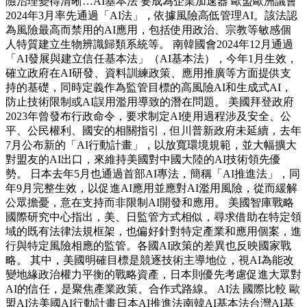
險治理變得清晰…AI基本法 要成為企業加速器 歐盟歐洲議會
2024年3月率先通過「AI法」，依據風險高低管理AI。該法認
為風險最高而禁用的AI應用，包括使用政治、宗教等敏感個
人特質建立生物辨識歸類系統等。 南韓國會2024年12月通過
「AI發展與建立信任基本法」（AI基本法），今年1月生效，
確立政府在AI研發、資料訓練政策、應用推廣等方面提供支
持的基礎，同時定義作為監管目標的高風險AI和生成式AI，
防止技術限制或AI誤用濫用導致的潛在問題。 美國拜登政府
2023年曾發布行政命令，要求制定AI使用過程涉及安全、公
平、公民權利、國安的相關指引，但川普新政府未延續，去年
7月公布新的「AI行動計畫」，以放寬環境規範，並大幅擴大
對盟友的AI出口，來維持美國對中國大陸的AI技術領先優
勢。 日本去年5月也通過首部AI專法，簡稱「AI推進法」，同
年9月完整生效，以促進AI應用並應對AI濫用風險，從而緩解
公眾擔憂，意在支持而非限制AI開發和應用。 美國智庫戰略
國際研究中心指出，美、日監管方式相似，尋求借助在特定領
域的既有法律法規框架，也偏好針對特定產業和應用個案，進
行與特定風險相應的監管。各國AI政策的差異也反映國家戰
略。 其中，美國明確目標是競逐技術主導地位，視AI為能改
變地緣政治權力平衡的戰略資產，日本則優先考慮促進大眾對
AI的信任，是聚焦產業政策、合作式路線。 AI法 國際比較 歐
盟AI法美國AI行動計畫日本AI推進法南韓AI基本法台灣AI基