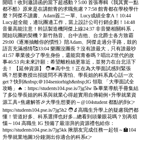
開唱！收到邀請函的當下超感動？5:00 首張專輯《我其實一點
都不酷》原來是在講館青的求職焦慮？7:58 館青都在學校學什
麼？阿傑不讀書、Adam簽二一單、Lucy成績全拿A！10:44
Lucy超全能，邊玩團邊工作，當上設計公司行銷企劃！14:48
音量高能注意！幹話製造機阿傑上線24:37 非音樂相關科系，
開始玩團的契機？新竹熱音、台中吉他、台北爵士各方致霸
29:00《逐漸抽離你的慣性》陪Adam、阿傑走過分手路，鼓的
語言充滿感情🥰33:04 樂團沒團長？沒有誰最大，只有誰最吵
41:57 畢業後少了學生身份，還能寫青春嗎？唱出Z世代的故
事46:53 向未來許願：希望離粉絲更靠近，並努力在台北活下
去！ 【延伸資源】 🧑‍🎓高中生！正在為大學面試感到緊張
嗎？想要教授出招提問不再害怕、學長姐的科系真心話一次
get？快到&nbsp;＠104seniorhigh&nbsp;IG 領取 「大學面試全
攻略」🔥：https://students104.pse.is/7jg5lw 📝畢業導航手冊集結
了多位學長姐的科系與就業心得超實用自傳範例+升學就業資
源工具+焦慮解答🎉大學生想要的～@104student 都點的到👉
https://students104.pse.is/7jg5h2 🧑‍🔬高職生升學上的疑慮我們都
懂！管道好多、科系選擇也好多...總看到頭暈眼花嗎？別再煩
惱～104 高職生 IG 預備了最澎湃的資源禮包給你：
https://students104.pse.is/7jg5kk 揪朋友完成任務一起領～🏫104
升學就業地圖3分鐘測出你適合的科系👉