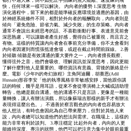
都打不過人家，倒不如把正手拍練到無人能敵、速度練到飛
快，任何球來一樣可以解決。 內向者的優勢 1.深度思考 生物
演化過程中，留下來的都是能準確反應環境並適應的基因，由
於神經系統條件不同，相對於外向者的報酬取向，內向者則是
傾向「避免危險、節省力氣、減少失敗」的生存策略。內向者
通常不會說出未經思考的話、不喜歡衝動行事、表達意見前會
深思熟慮，可以讓聽者產生好感，覺得自己被重視，而且言之
有物。這樣的特質讓內向者會在事前充分準備，你不太會看到
內向者因遲到而慌張抵達會場，或趕在截止時間前踩線。 2.善
於傾聽 傾聽是有效溝通的重大要件之一，內向者擅長觀察、
懂得弦外之音，他們會吸收、理解資訊並深度思考，因此更能
了解什麼對他人是重要的、哪些資訊有意義、背後的脈絡是什
麼。電影《少年Pi的奇幻旅程》主角阿迪爾．胡賽恩(Adil
Hussain)形容李安「他的執導風格非常敏感安靜，當他跟你講
話的時候，幾乎是用耳語，從來不會從導演椅上大喊或請助理
轉告，他總是親自溝通。他的溝通不只是言語，更像是一種能
量轉換，讓人有辦法演戲，所以像蘇瑞吉那樣的新手才有辦法
表現得這麼出色。」 不過善於察言觀色的內向者也容易放大
他人想法，有時也會因此為自己帶來壓力，但對於其他人來
說，內向者總可以知道他們的想法與需求。在職場上，這樣的
能力非常有利於談判。 3.專注穩定 比起外向者，內向的人更
能維持深度、專注的狀態，他們可以把注意力集中於眼前最重