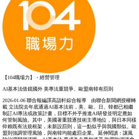
【104職場力】・經營管理
AI基本法借鏡國外 美專法重競爭、歐盟南韓有罰則
2026-01-06 聯合報編譯高詣軒綜合報導 由聯合新聞網授權轉
載 立法院去年底通過AI基本法前，美、歐、日、韓都已相繼
制訂AI專法或政策計畫，目標不外乎推進AI研發並明定應如
何管制風險。其中，美國著重競逐技術主導地位，與日本同樣
仰賴既有法規框架，未新設罰則，這一點似乎與我國類似。歐
盟則強調管理風險，與南韓均能處罰企業。 延伸閱讀：讓風