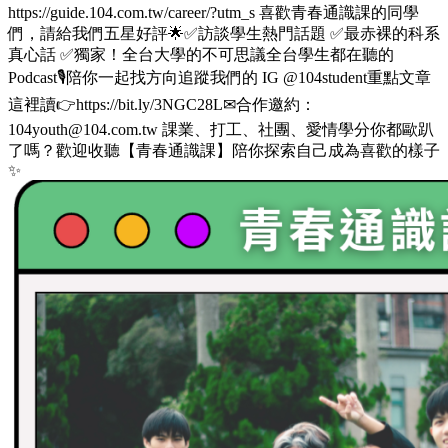
https://guide.104.com.tw/career/?utm_s 喜歡青春通識課的同學
們，請給我們五星好評🌟✅訪談學生熱門話題 ✅最赤裸的科系
真心話 ✅獨家！全台大學的不可思議全台學生都在聽的
Podcast🎙️陪你一起找方向追蹤我們的 IG @104student重點文章
這裡讀👉https://bit.ly/3NGC28L✉合作邀約：
104youth@104.com.tw 課業、打工、社團、愛情學分你都歐趴
了嗎？歡迎收聽【青春通識課】陪你探索自己成為喜歡的樣子
✨