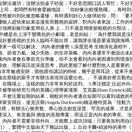
沒辦法邀功；沒辦法拍桌子吵架；不好意思開口請人幫忙；不好
頭上司，老闆們有時會委婉地說：「你好像比較慢熟哦」，有時則
突然被叫到比被忽略還慘，有時遇到好心人做球給你，問：「要
哪個人趕快來結束這漫長而難熬的寂靜。對內向者來說，工作的
強將刻板印象套用在人身 上，只不過是簡便卻粗糙的分類法，
心中總是在上演千變萬化的小劇場，老是糾結：「為什麼我就是沒
說好要搭檔的主持人臨時不能出席，讓我撐全場是要逼我跳海嗎
來一樣可以解決。 內向者的優勢 1.深度思考 生物演化過程
險、節省力氣、減少失敗」的生存策略。內向者通常不會說出未
內向者會在事前充分準備，你不太會看到內向者因遲到而慌張抵達
吸收、理解資訊並深度思考，因此更能了解什麼對他人是重要的、
他的執導風格非常敏感安靜，當他跟你講話的時候，幾乎是用耳語，
瑞吉那樣的新手才有辦法表現得這麼出色。」 不過善於察言觀色
在職場上，這樣的能力非常有利於談判。 3.專注穩定 比起外
術研究引用的英國心理學家漢斯．艾克森(Hans Eysenc
不會注重短期的結果，相較於外向者適合短期可以看到成效的專案
達克沃斯(Angela Duckworth)稱這種特質為「恆毅力」種能
在他的論點裡，有辦法心無旁鶩、專心致志創造深度、罕見的成果，
深入、有意義與 價值的長期專案，而這正是內向者的專長。 
。內向者不需要非得外向，才能爬上成功頂端；只要善加利用自
》，繁體中文版由天下雜誌出版。2. 出自卡爾•紐波特的著作《D