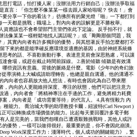
意思打電話，怕打擾人家；沒辦法用力行銷自己；沒辦法爭取福
是直言：「你怎麼不像某某一樣去跟人家哈啦呢？ 快去！」會
不要分享一下你的看法？」彷彿所有的聚光燈「啪」一下都打到
每一天都是挑戰；職場上，對內向者的誤解更是不勝枚舉。
人資應該也不會希望部門主管們依此下定論。 反手拍不行，就
辦法像某某一樣輕鬆地找人講話呢？」或「剛剛那個問題，我
？」其實內向者有許多獨到的優勢，與其想著反手拍怎麼都打不
中，留下來的都是能準確反應環境並適應的基因，由於神經系統條
經思考的話、不喜歡衝動行事、表達意見前會深思熟慮，可以讓
會場，或趕在截止時間前踩線。 2.善於傾聽 傾聽是有效溝
哪些資訊有意義、背後的脈絡是什麼。電影《少年Pi的奇幻旅
從來不會從導演椅上大喊或請助理轉告，他總是親自溝通。他的溝通不
的內向者也容易放大他人想法，有時也會因此為自己帶來壓
向者，內向的人更能維持深度、專注的狀態，他們可以把注意力
k)就說過，內向者會「將精神專注在手邊的工作，避免將精力耗費
，內向者是「成功需要等待」的代言人。 4.具有恆毅力 內
力。 喬治城大學的助理教授卡爾．紐波特(Carl Newport )
才是真正可以轉換成市場價值的能力。比起每天要回覆許多電子郵
沒有人是完美的，當我們怨嘆自己遭遇艱難挑戰時，其他人或許
己的優勢，一樣可以做得很好。最重要的是，你不會因此崩潰。
eep Work深度工作力：淺薄時代，個人成功的關鍵能力》，繁