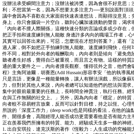
沒辦法承受瞬間注意力；沒辦法被誇獎，因為會很不好意思；
利；不想當第一名，因為不想要太多注意力──更別說面對頂
議中會因為不喜歡在大家面前快速表達想法，而顯得沒意見；
身上，你只會腦袋一片空白，聽到心臟加速跳動的聲音，渴求
「內向者不擅人際關係」這種快速分類的言論或多或少存在，但
把正手拍和速度練到無人能敵 身邊許多內向的職場工作者，
其實可以回答出來的，可惡，怎麼現在才想到答案？」還有「
過人家，倒不如把正手拍練到無人能敵、速度練到飛快，任何球
件不同，相對於外向者的報酬取向，內向者則是傾向「避免危
聽者產生好感，覺得自己被重視，而且言之有物。這樣的特質讓
通的重大要件之一，內向者擅長觀察、懂得弦外之音，他們會
程》主角阿迪爾．胡賽恩(Adil Hussain)形容李安「
只是言語，更像是一種能量轉換，讓人有辦法演戲，所以像蘇
力，但對於其他人來說，內向者總可以知道他們的想法與需求。
集中於眼前最重要的任務上，長時間全神貫注，執行任務。經常被學
在與工作無關的社交上。」另外，因為內向者「穩定」的特質，
向者較不容易輕言放棄，反而可以針對目標，持之以恆。心理學家安琪拉．
所說的「深度工作力」(deep work)也是同樣的看法，
件、開很多會，高階經理人能否成功更需要看他是否有能力主導
正在羨慕我們所擁有的特質、能力、經驗或天生多一條的神經
1. 出自安琪拉．達克沃斯的著作《恆毅力：人生成功的究極能力