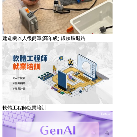
建造機器人很簡單(高年級)-鍛鍊腦迴路
軟體工程師就業培訓