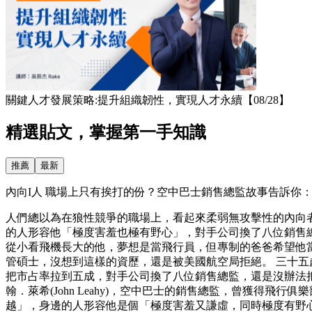
關鍵人才發展策略:提升組織韌性，實現人才永續【08/28】
精選貼文，掌握第一手知識
推薦
最新
內向I人 職場上只有挨打的份？空中巴士銷售總監故事告訴你：害
人們總以為在狼性競爭的職場上，看起來柔弱無攻擊性的內向
的人形容他「極度害羞也極有野心」，對手公司換了八位銷售總
從小看飛機長大的他，夢想是當飛行員，但專制的爸爸希望他
管碩士，沒想到這樣的資歷，還是被美國航空局拒絕。 三十
把市占率拉到五成，對手公司換了八位銷售總監，還是沒辦法
翰．萊希(John Leahy)，空中巴士的銷售總監，曾獲
越」，身邊的人形容他是個「極度害羞又謙虛，同時極度有野心