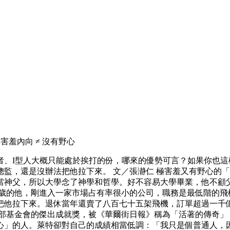
羞內向 ≠ 沒有野心
者、I型人大概只能處於挨打的份，哪來的優勢可言？如果你也
監，還是沒辦法把他拉下來。 文／張瀞仁 極害羞又有野心的「
當神父，所以大學念了神學和哲學。好不容易大學畢業，他不顧
五歲的他，剛進入一家市場占有率很小的公司，職務是最低階的飛
把他拉下來。退休當年還賣了八百七十五架飛機，訂單超過一千億
得飛行俱樂部基金會的傑出成就獎，被《華爾街日報》稱為「活著的傳
」的人。萊特卻對自己的成績相當低調：「我只是個普通人，因