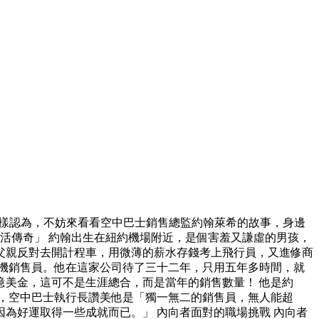
這樣認為，不妨來看看空中巴士銷售總監約翰萊希的故事，身邊
活傳奇」 約翰出生在紐約機場附近，是個害羞又謙虛的男孩，
父親反對去開計程車，用微薄的薪水存錢考上飛行員，又進修商
機銷售員。他在這家公司待了三十二年，只用五年多時間，就
美金，這可不是生涯總合，而是當年的銷售數量！ 他是約
奇」，空中巴士執行長讚美他是「獨一無二的銷售員，無人能超
為好運取得一些成就而已。」 內向者面對的職場挑戰 內向者