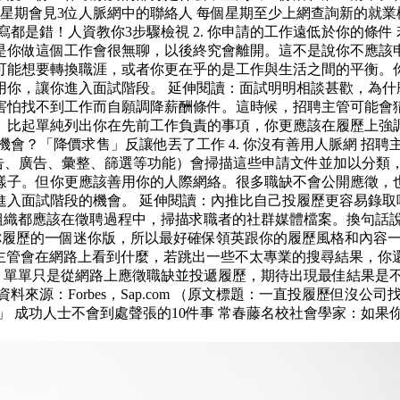
每個星期會見3位人脈網中的聯絡人 每個星期至少上網查詢新的就
都是錯！人資教你3步驟檢視 2. 你申請的工作遠低於你的條
是你做這個工作會很無聊，以後終究會離開。這不是說你不應該
可能想要轉換職涯，或者你更在乎的是工作與生活之間的平衡。
，讓你進入面試階段。 延伸閱讀：面試明明相談甚歡，為什麼沒
害怕找不到工作而自願調降薪酬條件。這時候，招聘主管可能會
。比起單純列出你在先前工作負責的事項，你更應該在履歷上強
機會？「降價求售」反讓他丟了工作 4. 你沒有善用人脈網 招
告、廣告、彙整、篩選等功能）會掃描這些申請文件並加以分類
樣子。但你更應該善用你的人際網絡。很多職缺不會公開應徵，
入面試階段的機會。 延伸閱讀：內推比自己投履歷更容易錄取嗎？
主相信每個組織都應該在徵聘過程中，掃描求職者的社群媒體檔案。換
英視為你履歷的一個迷你版，所以最好確保領英跟你的履歷風格和內
招募主管會在網路上看到什麼，若跳出一些不太專業的搜尋結果，你
場，單單只是從網路上應徵職缺並投遞履歷，期待出現最佳結果是
來源：Forbes，Sap.com （原文標題：一直投履歷但沒公
 成功人士不會到處聲張的10件事 常春藤名校社會學家：如果