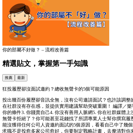
你的部屬不好做？ – 流程改善篇
精選貼文，掌握第一手知識
推薦
最新
狂投履歷卻沒面試邀約？總收無聲卡的5個可能原因
投出幾百份履歷卻音訊全無，沒有公司邀請面試？也許該調整
在社群沒有存在感，並提供實用建議幫助突破重圍！ 編譯／樂羽
你的條件3. 你賤賣自己4. 你沒有善用人脈網5. 你在社
無聲卡拒絕了？你可能甚至花錢找了所謂專業人士幫你撰寫履
能沒獲得任何公司人資邀約面試的5個原因，看看自己中了幾個
求職不是投愈多家公司愈好，你要制定戰略計畫，去釐清對你