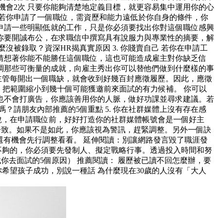
業機會2次 只要你能夠清楚地定義目標，就更容易集中運用你的心
件 若你申請了一個職位，需資歷和能力遠低於你自身的條件，你
申請一些明顯低就的工作，只是你必須要找出你對這個職位感興
你要開誠布公，在求職信中撰寫具有說服力與專業性的摘要，解
被錄取？資深HR揭真實原因 3. 你賤賣自己 若你在申請工
猜想著你能不能勝任這個職位，這也可能造成雇主對你缺乏信
調那些可衡量的成就，向雇主秀出你可以替他們做到什麼樣的事
聘主管每開出一個職缺，就會收到好幾百封應徵履歷。因此，應徵
，把範圍縮小到幾十個可能獲邀前來面試的有力候補。 你可以
也不會打廣告，你應該善用你的人脈，做好功課並尋求建議。若
請朋友內部推薦的5個重點 5. 你在社群媒體上沒有存在感
句話說，在申請職位前，好好打造你的社群媒體帳號會是一個好主
容一致。如果不是如此，你應該視為警訊，趕緊調整。另外一個訣
還有機會先行調整看看。 延伸閱讀：別讓網路發言毀了職涯發
不夠的，你必須要先發制人、擬定戰略行事。透過投入時間和努
司找你去面試的5個原因） 推薦閱讀： 履歷被已讀不回怎麼辦，要
你希望孩子成功，別說一種話 為什麼現在30歲的人沒有「大人