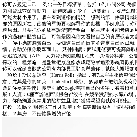
你可以規定自己： 列出一份目標清單，包括10到15間公司 
力和資源並保持動力。 延伸閱讀：少了「這關鍵」，履歷怎麼寫
可能大材小用了。雇主看到這樣的情況，想到的第一件事情就
趣的原因所在，然後簡單扼要地解釋你的動機。舉例來說，你
釋原因。只要把你的故事說清楚講明白，雇主就更可能考慮雇用你
作的過程中賤賣自己，可能是因為你太看輕自己的資歷或者太
心。你不應該賤賣自己，要知道自己的價值並肯定自己的成就
情，有助於讓你脫穎而出。 延伸閱讀：面試開低薪可提高錄取
者追蹤系統（ATS，人力資源軟體應用程式，具備資料庫、公
採取的一種策略，是盡量把履歷修改成應徵者追蹤系統喜歡的
你可以確保喜歡的公司有內部員工願意舉薦你，就能大幅增加進
一項哈里斯民意調查（Harris Poll）指出，有7成雇
意，尤其是你的領英（LinkedIn）帳號。多數雇主把領
竅是你要定期使用搜尋引擎Google查詢自己的名字，看看
展！人資：6種言論連面談機會都沒有 在競爭激烈的求職市
力，你能夠避免常見的陷阱並且增加獲得渴望職缺的可能性。 資料
再投一次嗎？ 別等找工作才動筆！年底更新履歷有「這些好處」
樣」？無房、不婚族暴增的背後