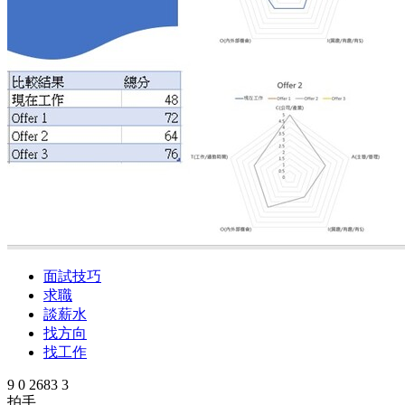
面試技巧
求職
談薪水
找方向
找工作
9
0
2683
3
拍手