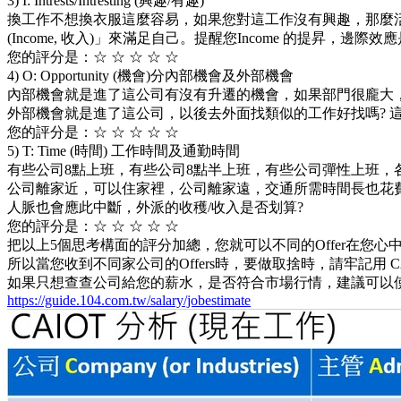
3) I: Intrests/Intresting (興趣/有趣)
換工作不想換衣服這麼容易，如果您對這工作沒有興趣，那麼
(Income, 收入)」來滿足自己。提醒您Income 的提昇，邊際
您的評分是：☆ ☆ ☆ ☆ ☆
4) O: Opportunity (機會)分內部機會及外部機會
內部機會就是進了這公司有沒有升遷的機會，如果部門很龐大
外部機會就是進了這公司，以後去外面找類似的工作好找嗎? 這取決於
您的評分是：☆ ☆ ☆ ☆ ☆
5) T: Time (時間) 工作時間及通勤時間
有些公司8點上班，有些公司8點半上班，有些公司彈性上班，
公司離家近，可以住家裡，公司離家遠，交通所需時間長也花
人脈也會應此中斷，外派的收穫/收入是否划算?
您的評分是：☆ ☆ ☆ ☆ ☆
把以上5個思考構面的評分加總，您就可以不同的Offer在您
所以當您收到不同家公司的Offers時，要做取捨時，請牢記用 C
如果只想查查公司給您的薪水，是否符合市場行情，建議可以使
https://guide.104.com.tw/salary/jobestimate