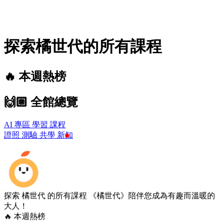
探索橘世代的所有課程
🔥 本週熱榜
🙌🏼 全館總覽
AI 專區
學習
課程
證照
測驗
共學
新知
探索 橘世代 的所有課程
《橘世代》陪伴您成為有趣而溫暖的
大人！
🔥 本週熱榜