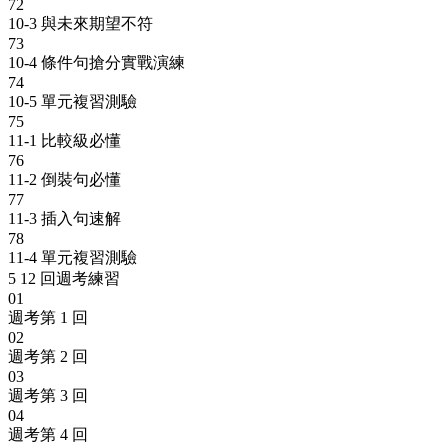
72
10-3 與未來期望不符
73
10-4 條件句搶分實戰演練
74
10-5 單元複習測驗
75
11-1 比較級必懂
76
11-2 倒裝句必懂
77
11-3 插入句速解
78
11-4 單元複習測驗
5
12 回週考練習
01
週考第 1 回
02
週考第 2 回
03
週考第 3 回
04
週考第 4 回