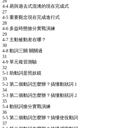
26
4-4 易與過去式混淆的現在完成式
27
4-5 重要觀念現在完成進行式
28
4-6 多益時態搶分實戰演練
29
4-7 主動被動差在哪？
30
4-8 動詞三關 關關過
31
4-9 單元複習測驗
32
5-1 助動詞是照妖鏡
33
5-2 第二個動詞怎麼辦？搞懂動狀詞 1
34
5-3 第二個動詞怎麼辦？搞懂動狀詞 2
35
5-4 動狀詞搶分實戰演練
36
5-5 第二個動詞怎麼辦？搞懂使役動詞
37