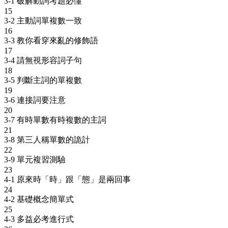
3-1 破解動詞考題必懂
15
3-2 主動詞單複數一致
16
3-3 教你看穿來亂的修飾語
17
3-4 請無視形容詞子句
18
3-5 判斷主詞的單複數
19
3-6 連接詞要注意
20
3-7 有時單數有時複數的主詞
21
3-8 第三人稱單數的詭計
22
3-9 單元複習測驗
23
4-1 原來時「時」跟「態」是兩回事
24
4-2 基礎概念簡單式
25
4-3 多益必考進行式