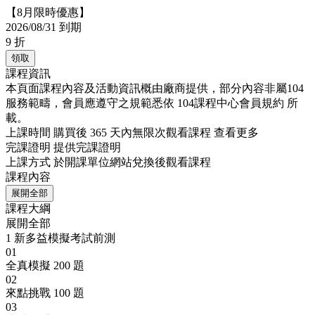
【8月限時優惠】
2026/08/31 到期
9
折
領取
課程資訊
本頁面課程內容及活動資訊概由廠商提供，部分內容非屬104
服務範疇，會員應遵守之規範悉依
104課程中心會員規約
所
載。
上課時間
購買後 365 天內無限次觀看課程
查看更多
完課證明
提供完課證明
上課方式
於開課單位網站兌換後觀看課程
課程內容
展開全部
課程大綱
展開全部
1
新多益模擬考試前測
01
全真模擬 200 題
02
來點挑戰 100 題
03