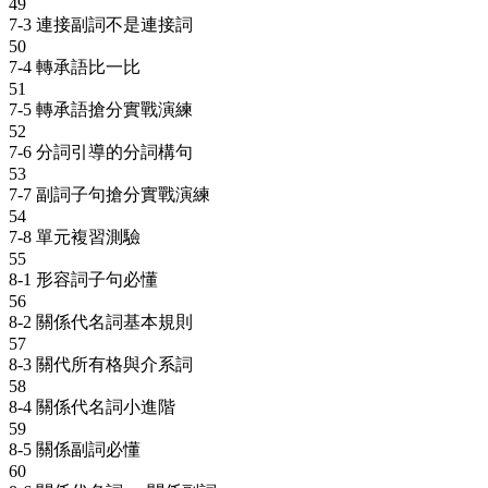
49
7-3 連接副詞不是連接詞
50
7-4 轉承語比一比
51
7-5 轉承語搶分實戰演練
52
7-6 分詞引導的分詞構句
53
7-7 副詞子句搶分實戰演練
54
7-8 單元複習測驗
55
8-1 形容詞子句必懂
56
8-2 關係代名詞基本規則
57
8-3 關代所有格與介系詞
58
8-4 關係代名詞小進階
59
8-5 關係副詞必懂
60