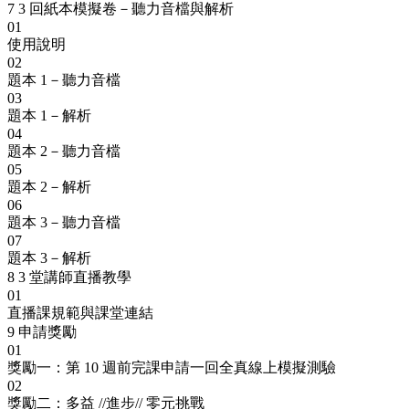
7
3 回紙本模擬卷－聽力音檔與解析
01
使用說明
02
題本 1－聽力音檔
03
題本 1－解析
04
題本 2－聽力音檔
05
題本 2－解析
06
題本 3－聽力音檔
07
題本 3－解析
8
3 堂講師直播教學
01
直播課規範與課堂連結
9
申請獎勵
01
獎勵一：第 10 週前完課申請一回全真線上模擬測驗
02
獎勵二：多益 //進步// 零元挑戰