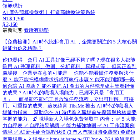
領券現折
AI 廣告預算操盤術｜ 打造高轉換決策系統
NT$ 1,300
$ 2,160
最新動態
看所有動態
【免費檢測】AI 時代比起會用 AI ，企業更關注的 5 大核心關
鍵能力你及格嗎？
你也覺得，會用 AI 工具好像已經不夠了嗎？ ​ 現在很多人都能
夠用 AI 整理資料、做圖、分析資料、寫程式等， 但真正進到
職場後，企業更在意的可能是： 你能不能看懂任務要解決什
麼？ 能不能把模糊需求拆成可執行步驟？ 能不能判斷哪一段
適合讓 AI 協助？ 能不能把 AI 產出的內容整理成主管看得懂
的成果？ ​ AI 時代的職場入場能力，已經不只是「會用工
具」， 而是能不能把工具放進任務流程，交出可理解、可採
用、可重複的成果。 ​ 這次緯育 TibaMe 推出 AI 時代的職場入
場能力指南， 幫助你在 AI 時代進入職場前先釐清與檢核需要
掌握的能力。 ​ 🎁 職場新人入場包免費領取中 內含： ✅ 5 大能
力自評表 ✅ 自評結果解讀 ✅ 能力補強地圖 ✅ AI 工作流案例
情境 ✅ AI 新手組合課程兌換 (3 門入門課限時免費學) 免費領
取職場新人入場包👉 https://tibame.tw/TD2px ​ 🔥 7/24 前領取再