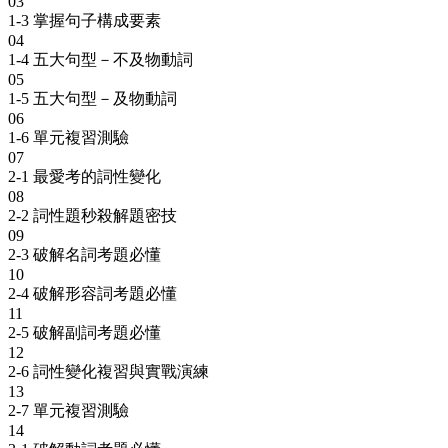
03
1-3 掌握句子構成要素
04
1-4 五大句型－不及物動詞
05
1-5 五大句型－及物動詞
06
1-6 單元複習測驗
07
2-1 最愛考的詞性變化
08
2-2 詞性題秒殺解題密技
09
2-3 破解名詞考題必懂
10
2-4 破解形容詞考題必懂
11
2-5 破解副詞考題必懂
12
2-6 詞性變化複習與實戰演練
13
2-7 單元複習測驗
14