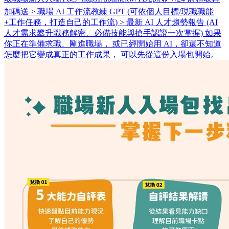
加碼送 > 職場 AI 工作流教練 GPT (可依個人目標/現職職能
+工作任務，打造自己的工作流) > 最新 AI 人才趨勢報告 (AI
人才需求攀升職務解密、必備技能與搶手認證一次掌握) 如果
你正在準備求職、剛進職場， 或已經開始用 AI，卻還不知道
怎麼把它變成真正的工作成果， 可以先從這份入場包開始。 ​