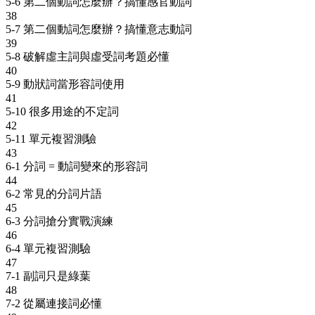
5-6 第二個動詞怎麼辦？搞懂感官動詞
38
5-7 第二個動詞怎麼辦？搞懂意志動詞
39
5-8 破解虛主詞與虛受詞考題必懂
40
5-9 動狀詞當形容詞使用
41
5-10 很多用途的不定詞
42
5-11 單元複習測驗
43
6-1 分詞 = 動詞變來的形容詞
44
6-2 常見的分詞片語
45
6-3 分詞搶分實戰演練
46
6-4 單元複習測驗
47
7-1 副詞只是綠葉
48
7-2 從屬連接詞必懂