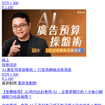
NT$ 1,300
$ 2,160
線上
領券現折
AI 廣告預算操盤術｜ 打造高轉換決策系統
NT$ 1,300
$ 2,160
最新動態
看所有動態
【免費檢測】AI 時代比起會用 AI ，企業更關注的 5 大核心關
鍵能力你及格嗎？