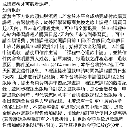
成購買後才可觀看課程。
如何退款
請參考下方退款須知與流程 1.若您於本平台成功完成付款購買
課程，有退款需求，於外部學習廠商兌換之線上課程自購買日
起7天內，且未進行課程兌換，可申請全額退費；於104課程中
心站內學習課程若購買日起7天內後「未進到學習頁」，可申
請全額退費；實體課程須於開課日前 1 日(不含假日)之非假日
上班時段前與104學習提出申請，始得要求全額退費。 2.若需
申請退款，請使用信件主旨：「課程中心退款申請」，並於信
件內容寫明購買人姓名、訂單編號、欲退款之課程名稱、退款
原因，郵件至nabiservice@104.com.tw，本平台將於5-7個工作
天回覆您信件訊息。 3.確認提出退款申請時間為課程購買日起
7天內，且未進行課程兌換，本平台將與欲申請退款課程之出
版廠商，提出會員資料與學習紀錄查詢，確認您課程的觀看紀
錄，並同步確認出版廠商訂定之退款事項，是否全數符合。申
請退款的同時，即代表您同意本平台與退款課程之出版廠商，
提出查詢會員資料與學習紀錄。 4.若您單一訂單中購買兩堂
(含)以上課程，不需要整張訂單退款(只退其中幾堂課)，退款
金額為欲退款課程售價加總後，扣除此張訂單所使用之優惠碼
(若優惠碼為整張訂單之折數折扣，則退款金額為欲退款課程
售價加總後乘以折數折扣)，若計算後退款金額低於(含)0元，