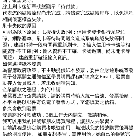
回，敬請見諒。
線上刷卡後訂單狀態顯示「待付款」
代表您的結帳流程尚未完成，請儘速完成結帳程序，以免課程
相關優惠權益失效。
刷卡失敗的原因
可能為以下原因： 1.授權失敗(例：信用卡發卡銀行系統忙
碌、網路塞車、刷卡等待時間過久造成系統確認失敗等問
題)，建議稍待一段時間再重新刷卡。 2.輸入信用卡卡號等相
關資料不正確(例：輸入資料不正確、卡號過期、尚未開卡等
問題)，建議重新確認輸入資訊。
如何選擇紙本發票
為響應政府政策，不主動提供紙本發票，委由金財通系統寄發
電子發票開立通知信至學員購買課程時填寫之Email，發票自
動存入會員載具，若未收到請告知。
企業請款之憑證，如何申請
若需要進行企業請款，請於購買時輸入統一編號、發票抬頭，
本平台將以郵件寄送電子發票方式，至您填寫之信箱。
多久會收到發票
發票將於付款成功，3個工作天內開立，敬請稍候。
我可以用我的帳號幫朋友購買課程，讓朋友去學習？
目前課程是綁定購買者帳號使用，無法以您的帳號購買後再提
供給朋友使用。 如朋友想學習，需使用他／她自己的帳號完