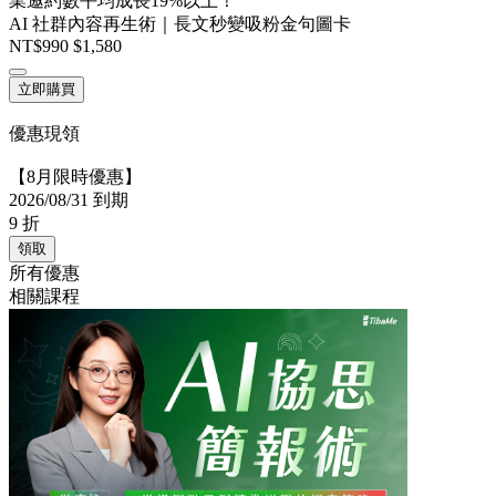
業邀約數平均成長19%以上！
AI 社群內容再生術｜長文秒變吸粉金句圖卡
NT$990
$1,580
立即購買
優惠現領
【8月限時優惠】
2026/08/31 到期
9
折
領取
所有優惠
相關課程