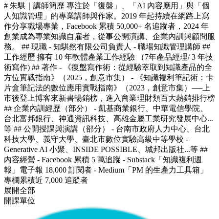
# 朱騏｜講師簡歷 專注於「復盤」、「AI 內容應用」與「個
人知識管理」的專業講師與作家。2019 年起持續在網路上寫
作分享職場專業，Facebook 累積 50,000+ 名追蹤者，2024 年
創業成為專業知識自雇者，從事公開演講、企業內訓與顧問服
務。 ## 現職 - 知騏然有限公司負責人 - 職場知識管理講師 ##
工作經歷 擁有 10 年軟體產業工作經驗 （7年產品經理/ 3 年技
術寫作) ## 著作 - 《復盤寫作術：從經驗萃取到知識產品的全
方位實戰指南》（2025，創意市集） - 《知識複利筆記術：卡
片盒筆記法的數位應用實戰指南》（2023，創意市集）──上
市後登上博客來新書暢銷榜，進入商業理財類百大熱銷排行榜
## 企業內訓經歷（部分） - 凱基商業銀行、中華電信學院、
台北富邦銀行、神通資訊科技、高雄金屬工業研究發展中心...
等 ## 公開授課與演講（部分） - 台南市政府人力中心、台北
科技大學、義守大學、臺北市數位實驗高級中等學校 -
Generative AI 小聚、INSIDE POSSIBLE、城邦出版社...等 ##
內容經營 - Facebook 累積 5 萬追蹤 - Substack「知識複利週
報」電子報 18,000 訂閱者 - Medium「PM 的生產力工具箱」
專欄累積近 7,000 追蹤者
展開全部
開課單位