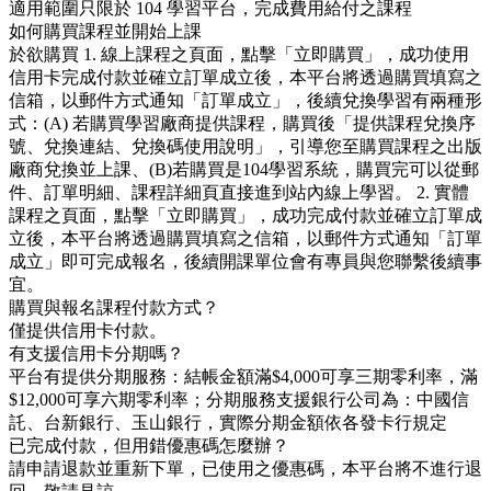
適用範圍只限於 104 學習平台，完成費用給付之課程
如何購買課程並開始上課
於欲購買 1. 線上課程之頁面，點擊「立即購買」，成功使用
信用卡完成付款並確立訂單成立後，本平台將透過購買填寫之
信箱，以郵件方式通知「訂單成立」，後續兌換學習有兩種形
式：(A) 若購買學習廠商提供課程，購買後「提供課程兌換序
號、兌換連結、兌換碼使用說明」，引導您至購買課程之出版
廠商兌換並上課、(B)若購買是104學習系統，購買完可以從郵
件、訂單明細、課程詳細頁直接進到站內線上學習。 2. 實體
課程之頁面，點擊「立即購買」，成功完成付款並確立訂單成
立後，本平台將透過購買填寫之信箱，以郵件方式通知「訂單
成立」即可完成報名，後續開課單位會有專員與您聯繫後續事
宜。
購買與報名課程付款方式？
僅提供信用卡付款。
有支援信用卡分期嗎？
平台有提供分期服務：結帳金額滿$4,000可享三期零利率，滿
$12,000可享六期零利率；分期服務支援銀行公司為：中國信
託、台新銀行、玉山銀行，實際分期金額依各發卡行規定
已完成付款，但用錯優惠碼怎麼辦？
請申請退款並重新下單，已使用之優惠碼，本平台將不進行退