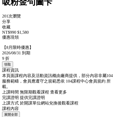
吸粉金句圖卡
201次瀏覽
分享
收藏
NT$990
$1,580
優惠現領
【8月限時優惠】
2026/08/31 到期
9
折
領取
課程資訊
本頁面課程內容及活動資訊概由廠商提供，部分內容非屬104
服務範疇，會員應遵守之規範悉依
104課程中心會員規約
所
載。
上課時間
無限期觀看課程
查看更多
完課證明
提供完課證明
上課方式
於開課單位網站兌換後觀看課程
課程內容
展開全部