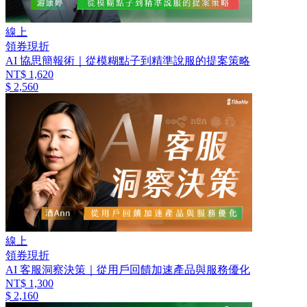
線上
領券現折
AI 協思簡報術｜從模糊點子到精準說服的提案策略
NT$ 1,620
$ 2,560
線上
領券現折
AI 客服洞察決策｜從用戶回饋加速產品與服務優化
NT$ 1,300
$ 2,160