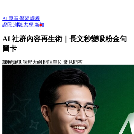
AI 專區
學習
課程
證照
測驗
共學
新知
AI 社群內容再生術｜長文秒變吸粉金句
圖卡
Loading...
課程資訊
課程大綱
開課單位
常見問答