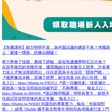
【免費課程】能力明明不差，為何面試邀約總是不來？求職路
上「最後一哩路」的勝出關鍵！
努力學會了技能、累積了經驗，卻在投遞履歷時石沉大海？
在競爭激烈的求職市場，優質職缺往往有數百人競爭。許多實
力派人才無法脫穎而出，往往是因為卡在這些「隱形門檻」：
📍履歷像流水帳：寫滿了經歷，卻沒寫進 HR 的心坎裡。 報
名入口：https://tibame.tw/F8OUz 📍第一印象吃虧：技術滿分，
卻因為一張生活照或自拍被判定「不夠專業」。 報名入口：
https://tibame.tw/BhW8l 📍面試雞同鴨講：明明有實力，卻抓不
住面試官提問背後的真正意圖。 報名入口：
https://tibame.tw/WtbIH 別讓你的專業實力，輸在「包裝與對
焦」！ 緯育 TibaMe 攜手新北勢青年局特別為求職者打造 3 門