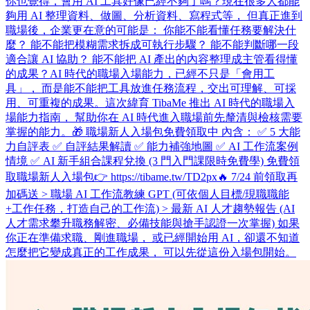
你也覺得，會用 AI 工具好像已經不夠了嗎？ ​ 現在很多人都能
夠用 AI 整理資料、做圖、分析資料、寫程式等， 但真正進到
職場後，企業更在意的可能是： 你能不能看懂任務要解決什
麼？ 能不能把模糊需求拆成可執行步驟？ 能不能判斷哪一段
適合讓 AI 協助？ 能不能把 AI 產出的內容整理成主管看得懂
的成果？ ​ AI 時代的職場入場能力，已經不只是「會用工
具」， 而是能不能把工具放進任務流程，交出可理解、可採
用、可重複的成果。 ​ 這次緯育 TibaMe 推出 AI 時代的職場入
場能力指南， 幫助你在 AI 時代進入職場前先釐清與檢核需要
掌握的能力。 ​ 🎁 職場新人入場包免費領取中 內含： ✅ 5 大能
力自評表 ✅ 自評結果解讀 ✅ 能力補強地圖 ✅ AI 工作流案例
情境 ✅ AI 新手組合課程兌換 (3 門入門課限時免費學) 免費領
取職場新人入場包👉 https://tibame.tw/TD2px ​ 🔥 7/24 前領取再
加碼送 > 職場 AI 工作流教練 GPT (可依個人目標/現職職能
+工作任務，打造自己的工作流) > 最新 AI 人才趨勢報告 (AI
人才需求攀升職務解密、必備技能與搶手認證一次掌握) 如果
你正在準備求職、剛進職場， 或已經開始用 AI，卻還不知道
怎麼把它變成真正的工作成果， 可以先從這份入場包開始。 ​