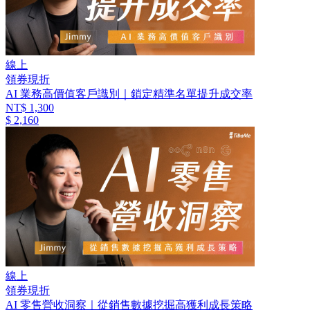
線上
領券現折
AI 業務高價值客戶識別｜鎖定精準名單提升成交率
NT$ 1,300
$ 2,160
線上
領券現折
AI 零售營收洞察｜從銷售數據挖掘高獲利成長策略