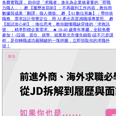
免費實戰課， 助你從「求職者」進化為企業搶著要的「即戰
力職人」： 🎁 【履歷改寫術】：不再羅列工作內容，教你用
數據與成果「翻譯」個人價值。 🎁 【AI 數位形象】：帶你依
職務、需求設計視覺定位，用 AI 產出高質感職場專業照。 🎁
【面試攻心術】：換位思考，教你聽懂職缺背後的「求救訊
號」，精準對標企業需求。 🔥 18-40 歲青年專屬，全額免費
參加！ (設籍、居住、就學、就業新北市優先錄取)​ 這不只是課
程，是你轉職成功最關鍵的一塊拼圖，立即領取你的求職外
掛！