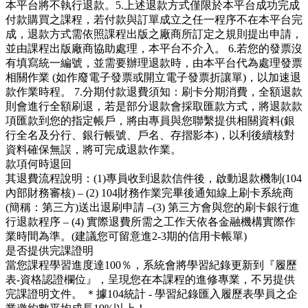
本平台將不執行退款。5.上述退款方式僅限於本平台成功完成
付款購買之課程，若付款與訂單成立之任一程序不在本平台完
成，退款方式需依照課程出版之廠商所訂定之規則提出申請，
並由課程出版廠商協助處理，本平台不介入。 6.若您的發票沒
有填寫統一編號，並需要辦理退款時，由本平台代為處理發票
相關作業 (如作廢電子發票或開立電子發票折讓單)，以加速退
款作業時程。 7.分期付款退費須知：刷卡分期消費，全額退款
則會進行全額刷退，若是部分退款會採取匯款方式，將退款款
項匯款到您的指定帳戶，將由專員與您聯繫提供相關資料(銀
行全名及分行、銀行帳號、戶名、存摺影本)，以利後續核對
資料確保無誤，將可完成退款作業。
款項何時退回
其退費流程說明：(1)專員收到退款信件後，啟動退款機制(104
內部財務審核) – (2) 104財務作業完畢後通知線上刷卡系統商
(簡稱：第三方)送出退刷申請 –(3) 第三方會與您的刷卡銀行進
行退款程序 – (4) 實際退費所需之工作天依各金融機構實際作
業時間為準。(建議您可留意進2-3期的信用卡帳單)
是否提供完課證明
當您課程學習進度達100％，系統會將學習紀錄更新到『履歷
表-資格認證欄位』，呈現您在本課程的進修專業，不另提供
完課證明文件。 ＊據104統計 - 學習紀錄匯入履歷表學員之企