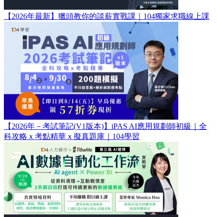
【2026年最新】獵頭教你的談薪實戰課｜104獨家求職線上課
【2026年－考試筆記(V1版本)】iPAS AI應用規劃師初級｜全
科攻略ｘ考點精華ｘ擬真題庫｜104學習