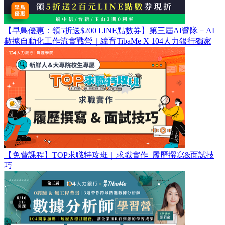
【早鳥優惠：領5折送$200 LINE點數券】第三屆AI營隊－AI
數據自動化工作流實戰營｜緯育TibaMe X 104人力銀行獨家
【免費課程】TOP求職特攻班｜求職實作_履歷撰寫&面試技
巧