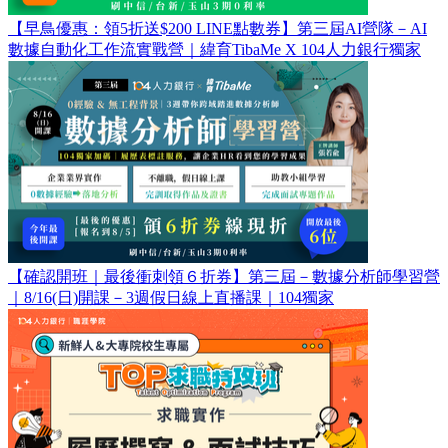
【早鳥優惠：領5折送$200 LINE點數券】第三屆AI營隊－AI
數據自動化工作流實戰營｜緯育TibaMe X 104人力銀行獨家
【確認開班｜最後衝刺領６折券】第三屆－數據分析師學習營
｜8/16(日)開課－3週假日線上直播課｜104獨家