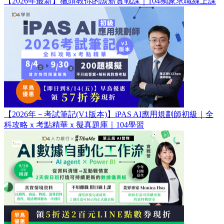
【2026年最新】獵頭教你的談薪實戰課｜104獨家求職線上課
【2026年－考試筆記(V1版本)】iPAS AI應用規劃師初級｜全
科攻略ｘ考點精華ｘ擬真題庫｜104學習