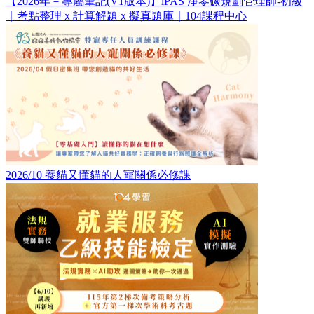
【2026年－專屬筆記(V1版本)】iPAS 淨零碳規劃管理師-初級
｜考點整理ｘ計算解題ｘ擬真題庫｜104課程中心
2026/10 養貓又懂貓的人寵關係必修課