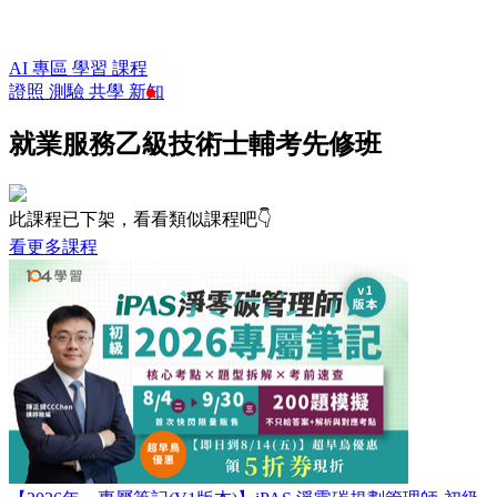
AI 專區
學習
課程
證照
測驗
共學
新知
就業服務乙級技術士輔考先修班
此課程已下架，看看類似課程吧👇
看更多課程