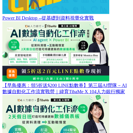
Power BI Desktop --從基礎到資料視覺化實戰
【早鳥優惠：領5折送$200 LINE點數券】第三屆AI營隊－AI
數據自動化工作流實戰營｜緯育TibaMe X 104人力銀行獨家