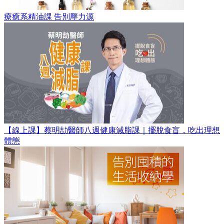
療癒系精油課 告別壓力源
【線上課】蔡明劼醫師八週健康減脂課｜擺脫食盲，吃出理想
體態