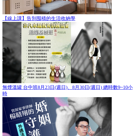
【線上課】告別囤積的生活收納學
無煙溫罐 台中班8月23日(週日)、8月30日(週日) 總時數9~10小
時