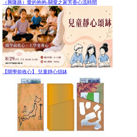
（興隆路）愛的抱抱-關愛之家芳香心流時間
【開學前收心】 兒童靜心頌缽