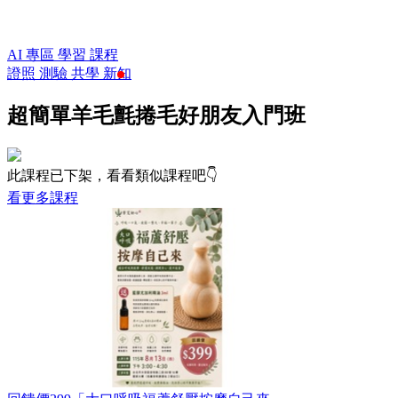
AI 專區
學習
課程
證照
測驗
共學
新知
超簡單羊毛氈捲毛好朋友入門班
此課程已下架，看看類似課程吧👇
看更多課程