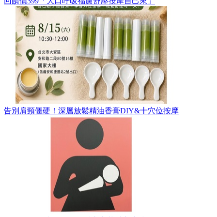
回饋價399「大口呼吸福蘆舒壓按摩自己來」
告別肩頸僵硬！深層放鬆精油香膏DIY&十穴位按摩