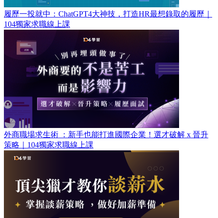
履歷一投就中：ChatGPT4大神技，打造HR最想錄取的履歷｜
104獨家求職線上課
外商職場求生術 ：新手也能打進國際企業！選才破解 x 晉升
策略｜104獨家求職線上課