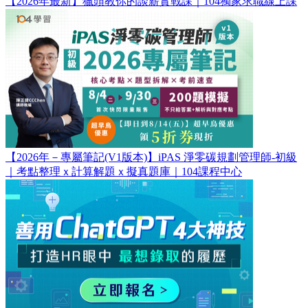
【2026年最新】獵頭教你的談薪實戰課｜104獨家求職線上課
【2026年－專屬筆記(V1版本)】iPAS 淨零碳規劃管理師-初級
｜考點整理ｘ計算解題ｘ擬真題庫｜104課程中心