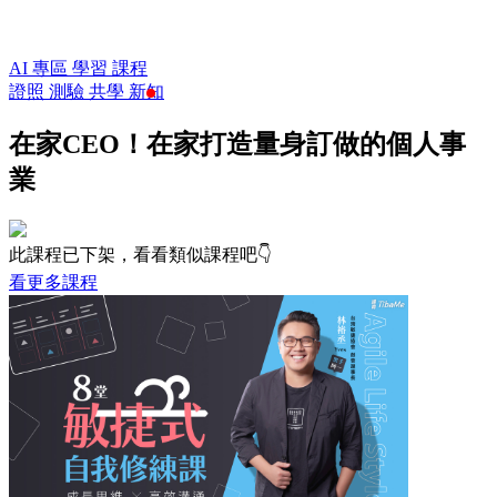
AI 專區
學習
課程
證照
測驗
共學
新知
在家CEO！在家打造量身訂做的個人事
業
此課程已下架，看看類似課程吧👇
看更多課程