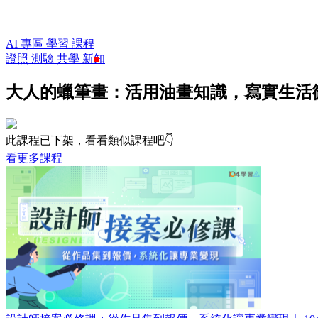
AI 專區
學習
課程
證照
測驗
共學
新知
大人的蠟筆畫：活用油畫知識，寫實生活
此課程已下架，看看類似課程吧👇
看更多課程