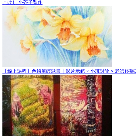
こけし 小芥子製作
【線上課程】色鉛筆輕鬆畫｜影片示範 × 小班討論 × 老師逐張