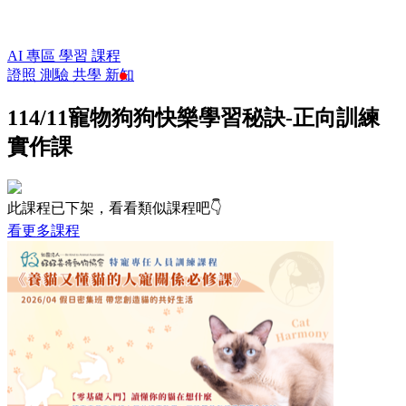
AI 專區
學習
課程
證照
測驗
共學
新知
114/11寵物狗狗快樂學習秘訣-正向訓練
實作課
此課程已下架，看看類似課程吧👇
看更多課程