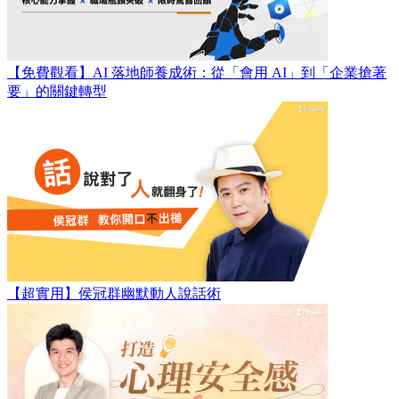
【免費觀看】AI 落地師養成術：​從「會用 AI」到「企業搶著
要」的關鍵轉型
【超實用】侯冠群幽默動人說話術