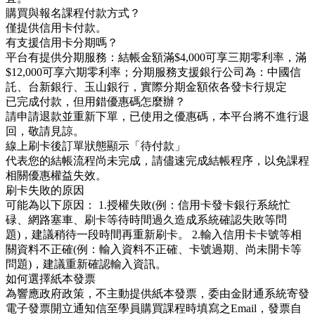
購買與報名課程付款方式？
僅提供信用卡付款。
有支援信用卡分期嗎？
平台有提供分期服務：結帳金額滿$4,000可享三期零利率，滿
$12,000可享六期零利率；分期服務支援銀行公司為：中國信
託、台新銀行、玉山銀行，實際分期金額依各發卡行規定
已完成付款，但用錯優惠碼怎麼辦？
請申請退款並重新下單，已使用之優惠碼，本平台將不進行退
回，敬請見諒。
線上刷卡後訂單狀態顯示「待付款」
代表您的結帳流程尚未完成，請儘速完成結帳程序，以免課程
相關優惠權益失效。
刷卡失敗的原因
可能為以下原因： 1.授權失敗(例：信用卡發卡銀行系統忙
碌、網路塞車、刷卡等待時間過久造成系統確認失敗等問
題)，建議稍待一段時間再重新刷卡。 2.輸入信用卡卡號等相
關資料不正確(例：輸入資料不正確、卡號過期、尚未開卡等
問題)，建議重新確認輸入資訊。
如何選擇紙本發票
為響應政府政策，不主動提供紙本發票，委由金財通系統寄發
電子發票開立通知信至學員購買課程時填寫之Email，發票自