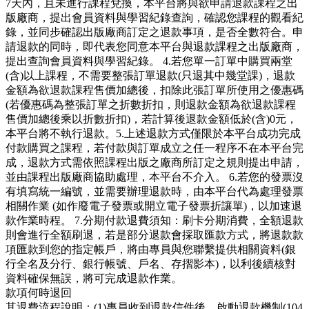
7天內，且未進行課程兌換，本平台將與欲申請退款課程之出
版廠商，提出會員資料與學習紀錄查詢，確認您課程的觀看紀
錄，並同步確認出版廠商訂定之退款事項，是否全數符合。申
請退款的同時，即代表您同意本平台與退款課程之出版廠商，
提出查詢會員資料與學習紀錄。 4.若您單一訂單中購買兩堂
(含)以上課程，不需要整張訂單退款(只退其中幾堂課)，退款
金額為欲退款課程售價加總後，扣除此張訂單所使用之優惠碼
(若優惠碼為整張訂單之折數折扣，則退款金額為欲退款課程
售價加總後乘以折數折扣)，若計算後退款金額低於(含)0元，
本平台將不執行退款。5.上述退款方式僅限於本平台成功完成
付款購買之課程，若付款與訂單成立之任一程序不在本平台完
成，退款方式需依照課程出版之廠商所訂定之規則提出申請，
並由課程出版廠商協助處理，本平台不介入。 6.若您的發票沒
有填寫統一編號，並需要辦理退款時，由本平台代為處理發票
相關作業 (如作廢電子發票或開立電子發票折讓單)，以加速退
款作業時程。 7.分期付款退費須知：刷卡分期消費，全額退款
則會進行全額刷退，若是部分退款會採取匯款方式，將退款款
項匯款到您的指定帳戶，將由專員與您聯繫提供相關資料(銀
行全名及分行、銀行帳號、戶名、存摺影本)，以利後續核對
資料確保無誤，將可完成退款作業。
款項何時退回
其退費流程說明：(1)專員收到退款信件後，啟動退款機制(104