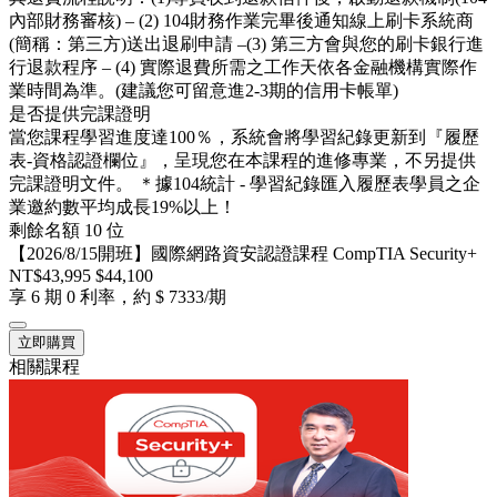
內部財務審核) – (2) 104財務作業完畢後通知線上刷卡系統商
(簡稱：第三方)送出退刷申請 –(3) 第三方會與您的刷卡銀行進
行退款程序 – (4) 實際退費所需之工作天依各金融機構實際作
業時間為準。(建議您可留意進2-3期的信用卡帳單)
是否提供完課證明
當您課程學習進度達100％，系統會將學習紀錄更新到『履歷
表-資格認證欄位』，呈現您在本課程的進修專業，不另提供
完課證明文件。 ＊據104統計 - 學習紀錄匯入履歷表學員之企
業邀約數平均成長19%以上！
剩餘名額 10 位
【2026/8/15開班】國際網路資安認證課程 CompTIA Security+
NT$43,995
$44,100
享 6 期 0 利率，約 $ 7333/期
立即購買
相關課程