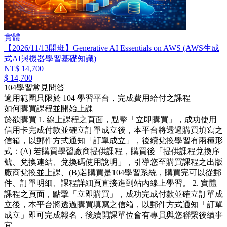
實體
【2026/11/13開班】Generative AI Essentials on AWS (AWS生成
式AI與機器學習基礎知識)
NT$ 14,700
$ 14,700
104學習常見問答
適用範圍只限於 104 學習平台，完成費用給付之課程
如何購買課程並開始上課
於欲購買 1. 線上課程之頁面，點擊「立即購買」，成功使用
信用卡完成付款並確立訂單成立後，本平台將透過購買填寫之
信箱，以郵件方式通知「訂單成立」，後續兌換學習有兩種形
式：(A) 若購買學習廠商提供課程，購買後「提供課程兌換序
號、兌換連結、兌換碼使用說明」，引導您至購買課程之出版
廠商兌換並上課、(B)若購買是104學習系統，購買完可以從郵
件、訂單明細、課程詳細頁直接進到站內線上學習。 2. 實體
課程之頁面，點擊「立即購買」，成功完成付款並確立訂單成
立後，本平台將透過購買填寫之信箱，以郵件方式通知「訂單
成立」即可完成報名，後續開課單位會有專員與您聯繫後續事
宜。