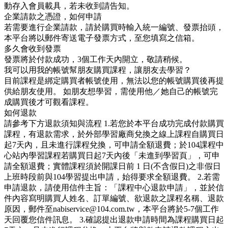
動存入會員載具，若未收到請告知。
企業請款之憑證，如何申請
若需要進行企業請款，請於購買時輸入統一編號、發票抬頭，
本平台將以郵件寄送電子發票方式，至您填寫之信箱。
多久會收到發票
發票將於付款成功，3個工作天內開立，敬請稍候。
我可以用我的帳號幫朋友購買課程，讓朋友去學習？
目前課程是綁定購買者帳號使用，無法以您的帳號購買後再提
供給朋友使用。 如朋友想學習，需使用他／她自己的帳號完
成購買後才可觀看課程。
如何退款
請參考下方退款須知與流程 1.若您於本平台成功完成付款購買
課程，有退款需求，於外部學習廠商兌換之線上課程自購買日
起7天內，且未進行課程兌換，可申請全額退費；於104課程中
心站內學習課程若購買日起7天內後「未進到學習頁」，可申
請全額退費；實體課程須於開課日前 1 日(不含假日)之非假日
上班時段前與104學習提出申請，始得要求全額退費。 2.若需
申請退款，請使用信件主旨：「課程中心退款申請」，並於信
件內容寫明購買人姓名、訂單編號、欲退款之課程名稱、退款
原因，郵件至nabiservice@104.com.tw，本平台將於5-7個工作
天回覆您信件訊息。 3.確認提出退款申請時間為課程購買日起