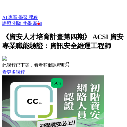
AI 專區
學習
課程
證照
測驗
共學
新知
《資安人才培育計畫第四期》 ACSI 資安
專業職能驗證：資訊安全維運工程師
此課程已下架，看看類似課程吧👇
看更多課程