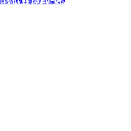
8 溫室氣體盤查標準主導查證員訓練課程