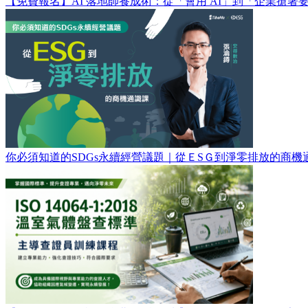
【免費報名】AI 落地師養成術：​從「會用 AI」到「企業搶著
你必須知道的SDGs永續經營議題｜從ＥSＧ到淨零排放的商機