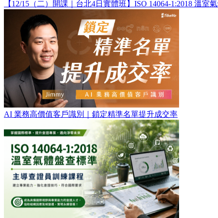
【12/15（二）開課｜台北4日實體班】ISO 14064-1:201
AI 業務高價值客戶識別｜鎖定精準名單提升成交率