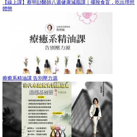
【線上課】蔡明劼醫師八週健康減脂課｜擺脫食盲，吃出理想
體態
療癒系精油課 告別壓力源