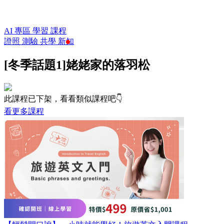
AI 專區
學習
課程
證照
測驗
共學
新知
[冬季話題1]姥姥家的落羽松
此課程已下架，看看類似課程吧👇
看更多課程