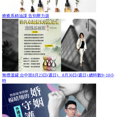
療癒系精油課 告別壓力源
無煙溫罐 台中班8月23日(週日)、8月30日(週日) 總時數9~10小
時