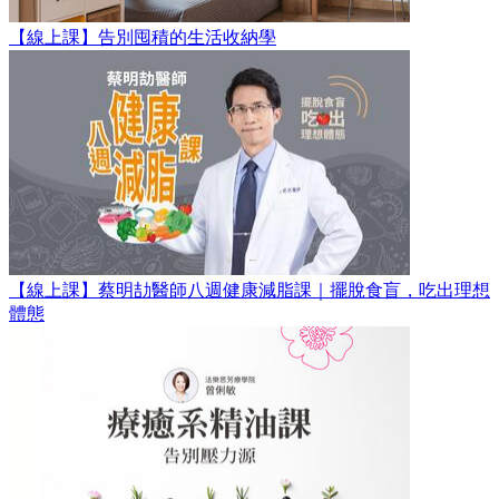
【線上課】告別囤積的生活收納學
【線上課】蔡明劼醫師八週健康減脂課｜擺脫食盲，吃出理想
體態