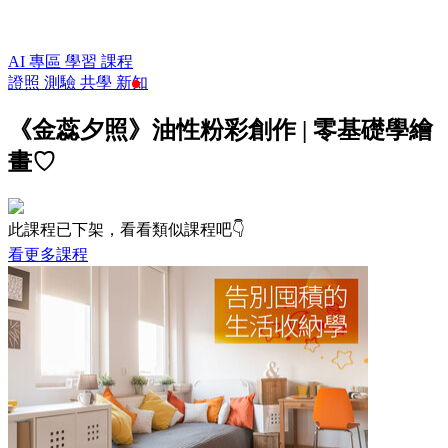
AI 專區
學習
課程
證照
測驗
共學
新知
《金蕊夕照》油性粉彩創作 | 零基礎學繪
畫♡
此課程已下架，看看類似課程吧👇
看更多課程