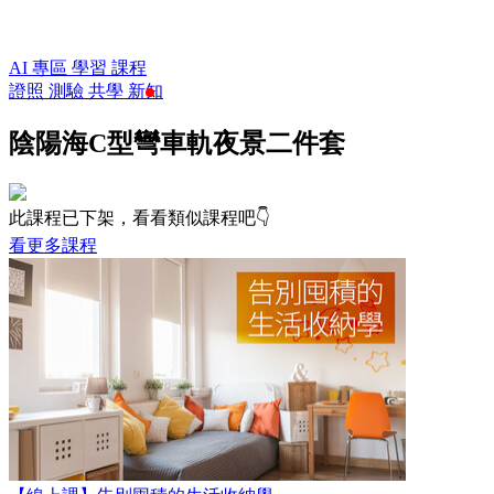
AI 專區
學習
課程
證照
測驗
共學
新知
陰陽海C型彎車軌夜景二件套
此課程已下架，看看類似課程吧👇
看更多課程