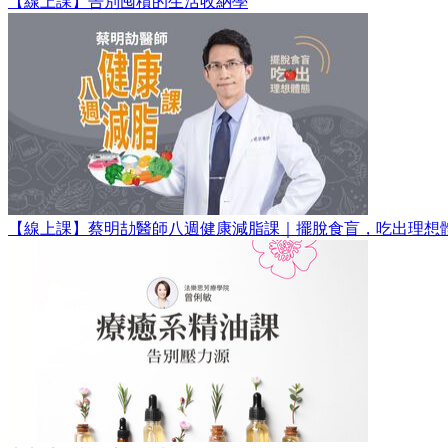
【線上課】告別囤積的生活收納學
【線上課】蔡明劼醫師八週健康減脂課｜擺脫食盲，吃出理想