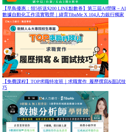
【早鳥優惠：領5折送$200 LINE點數券】第三屆AI營隊－AI
數據自動化工作流實戰營｜緯育TibaMe X 104人力銀行獨家
【免費課程】TOP求職特攻班｜求職實作_履歷撰寫&面試技
巧