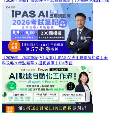
【2026年最新】獵頭教你的談薪實戰課｜104獨家求職線上課
【2026年－考試筆記(V1版本)】iPAS AI應用規劃師初級｜全
科攻略ｘ考點精華ｘ擬真題庫｜104學習