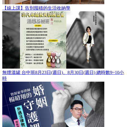
【線上課】告別囤積的生活收納學
無煙溫罐 台中班8月23日(週日)、8月30日(週日) 總時數9~10小
時