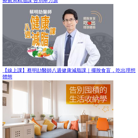
療癒系精油課 告別壓力源
【線上課】蔡明劼醫師八週健康減脂課｜擺脫食盲，吃出理想
體態