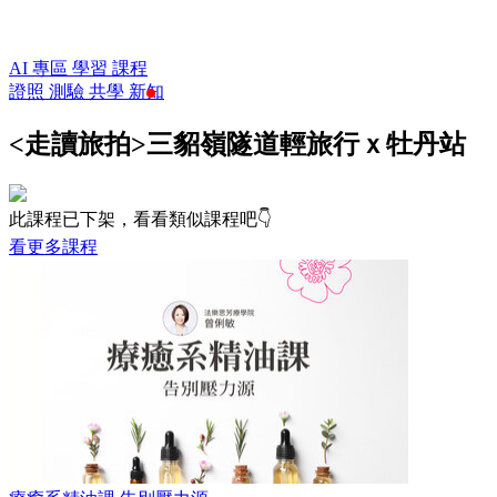
AI 專區
學習
課程
證照
測驗
共學
新知
<走讀旅拍>三貂嶺隧道輕旅行ｘ牡丹站
此課程已下架，看看類似課程吧👇
看更多課程