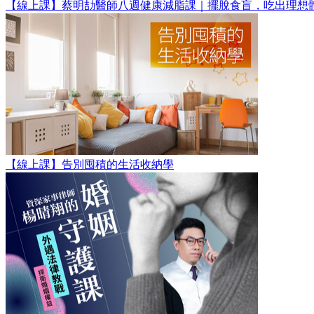
【線上課】蔡明劼醫師八週健康減脂課｜擺脫食盲，吃出理想
【線上課】告別囤積的生活收納學