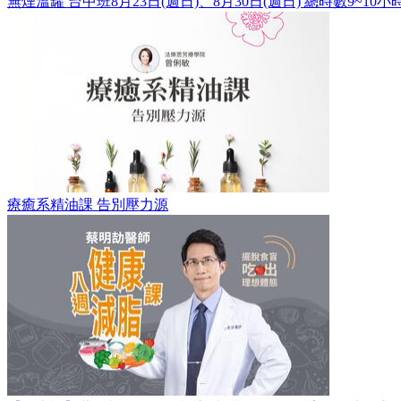
無煙溫罐 台中班8月23日(週日)、8月30日(週日) 總時數9~10小
療癒系精油課 告別壓力源