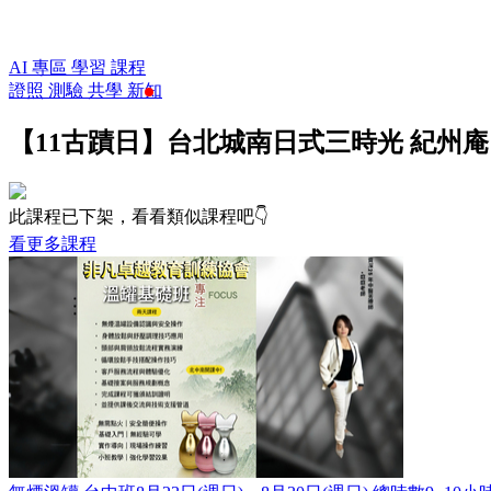
AI 專區
學習
課程
證照
測驗
共學
新知
【11古蹟日】台北城南日式三時光 紀州庵 
此課程已下架，看看類似課程吧👇
看更多課程