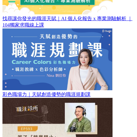
找尋讓你發光的職涯天賦｜AI 個人化報告 x 專業測驗解析 ｜
104獨家求職線上課
彩色職場力｜天賦創造優勢的職涯規劃課