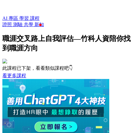
AI 專區
學習
課程
證照
測驗
共學
新知
職涯交叉路上自我評估—竹科人資陪你找
到職涯方向
此課程已下架，看看類似課程吧👇
看更多課程