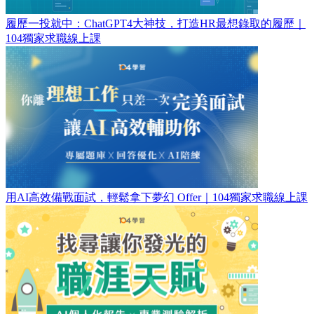
履歷一投就中：ChatGPT4大神技，打造HR最想錄取的履歷｜
104獨家求職線上課
用AI高效備戰面試，輕鬆拿下夢幻 Offer｜104獨家求職線上課