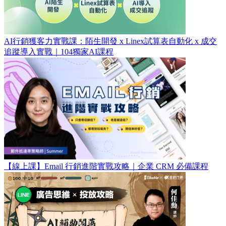
AI行銷獲客力實戰課：陌生開發 x Linex試算表自動化 x 成交
追蹤導入實戰​｜104獨家AI課程
【線上課】Email 行銷進階實戰攻略｜企業 CRM 必備課程