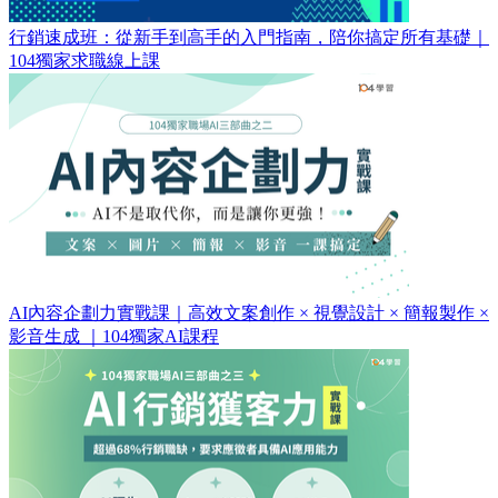
行銷速成班：從新手到高手的入門指南，陪你搞定所有基礎｜
104獨家求職線上課
AI內容企劃力實戰課｜高效文案創作 × 視覺設計 × 簡報製作 ×
影音生成 ｜104獨家AI課程