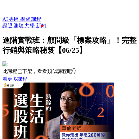
AI 專區
學習
課程
證照
測驗
共學
新知
進階實戰班：顧問級「標案攻略」！完整
行銷與策略秘笈【06/25】
此課程已下架，看看類似課程吧👇
看更多課程