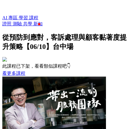
AI 專區
學習
課程
證照
測驗
共學
新知
從預防到應對，客訴處理與顧客黏著度提
升策略【06/10】台中場
此課程已下架，看看類似課程吧👇
看更多課程