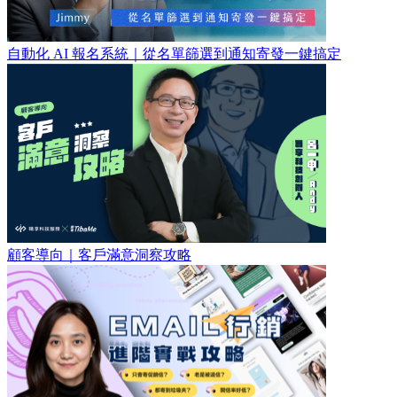
自動化 AI 報名系統｜從名單篩選到通知寄發一鍵搞定
顧客導向｜客戶滿意洞察攻略