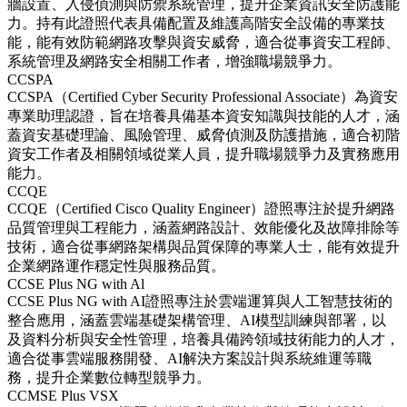
牆設置、入侵偵測與防禦系統管理，提升企業資訊安全防護能
力。持有此證照代表具備配置及維護高階安全設備的專業技
能，能有效防範網路攻擊與資安威脅，適合從事資安工程師、
系統管理及網路安全相關工作者，增強職場競爭力。
CCSPA
CCSPA（Certified Cyber Security Professional Associate）為資安
專業助理認證，旨在培養具備基本資安知識與技能的人才，涵
蓋資安基礎理論、風險管理、威脅偵測及防護措施，適合初階
資安工作者及相關領域從業人員，提升職場競爭力及實務應用
能力。
CCQE
CCQE（Certified Cisco Quality Engineer）證照專注於提升網路
品質管理與工程能力，涵蓋網路設計、效能優化及故障排除等
技術，適合從事網路架構與品質保障的專業人士，能有效提升
企業網路運作穩定性與服務品質。
CCSE Plus NG with Al
CCSE Plus NG with AI證照專注於雲端運算與人工智慧技術的
整合應用，涵蓋雲端基礎架構管理、AI模型訓練與部署，以
及資料分析與安全性管理，培養具備跨領域技術能力的人才，
適合從事雲端服務開發、AI解決方案設計與系統維運等職
務，提升企業數位轉型競爭力。
CCMSE Plus VSX