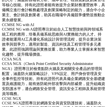
等核心技能。持有此證照者能有效提升企業財務運營效率，具
備獨立進行會計帳務處理及創業策略制定的能力，適合中小企
業主、會計師及創業者，助其在職場中具備競爭優勢並推動企
業永續發展。
CCMSE NG with AI
CCMSE NG with AI證照專注於結合人工智慧技術與跨領域系
統工程的應用，培養具備系統思維與AI實務能力的人才。持
證者能運用AI工具優化系統設計與管理流程，提升企業決策
效率與競爭力，適用於製造、資訊科技及工程管理等多元產
業。此證照強調理論與實務並重，助力專業人士掌握未來智慧
化趨勢，提升職場價值。
CCSA NGX
CCSA NGX（Check Point Certified Security Administrator
NGX）證照專注於檢查點防火牆及其相關安全產品的管理與
配置，涵蓋防火牆策略設計、VPN設定、用戶身份管理及安
全事件監控等技術。持有此證照代表具備企業網路安全基礎建
置及維護能力，能有效防範外部攻擊與內部威脅，提升組織資
安防護水平，適合網路安全管理、資訊安全工程師及系統管理
員等職務。
CCSE NGX
CCSE NGX證照專注於網路安全與資安防護技術，涵蓋防火