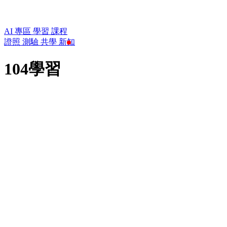
AI 專區
學習
課程
證照
測驗
共學
新知
104學習