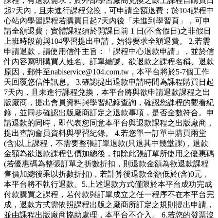
課程，有退款需求，於外部學習廠商兌換之線上課程自購買日
起7天內，且未進行課程兌換，可申請全額退費；於104課程中
心站內學習課程若購買日起7天內後「未進到學習頁」，可申
請全額退費；實體課程須於開課日前 1 日(不含假日)之非假日
上班時段前與104學習提出申請，始得要求全額退費。 2.若需
申請退款，請使用信件主旨：「課程中心退款申請」，並於信
件內容寫明購買人姓名、訂單編號、欲退款之課程名稱、退款
原因，郵件至nabiservice@104.com.tw，本平台將於5-7個工作
天回覆您信件訊息。 3.確認提出退款申請時間為課程購買日起
7天內，且未進行課程兌換，本平台將與欲申請退款課程之出
版廠商，提出會員資料與學習紀錄查詢，確認您課程的觀看紀
錄，並同步確認出版廠商訂定之退款事項，是否全數符合。申
請退款的同時，即代表您同意本平台與退款課程之出版廠商，
提出查詢會員資料與學習紀錄。 4.若您單一訂單中購買兩堂
(含)以上課程，不需要整張訂單退款(只退其中幾堂課)，退款
金額為欲退款課程售價加總後，扣除此張訂單所使用之優惠碼
(若優惠碼為整張訂單之折數折扣，則退款金額為欲退款課程
售價加總後乘以折數折扣)，若計算後退款金額低於(含)0元，
本平台將不執行退款。5.上述退款方式僅限於本平台成功完成
付款購買之課程，若付款與訂單成立之任一程序不在本平台完
成，退款方式需依照課程出版之廠商所訂定之規則提出申請，
並由課程出版廠商協助處理，本平台不介入。 6.若您的發票沒