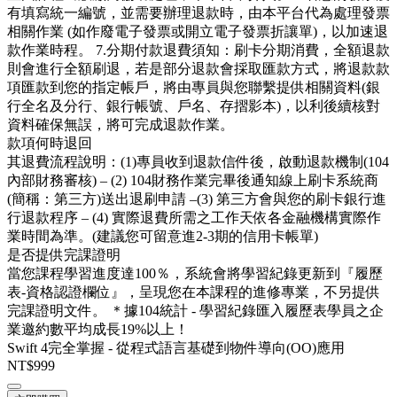
有填寫統一編號，並需要辦理退款時，由本平台代為處理發票
相關作業 (如作廢電子發票或開立電子發票折讓單)，以加速退
款作業時程。 7.分期付款退費須知：刷卡分期消費，全額退款
則會進行全額刷退，若是部分退款會採取匯款方式，將退款款
項匯款到您的指定帳戶，將由專員與您聯繫提供相關資料(銀
行全名及分行、銀行帳號、戶名、存摺影本)，以利後續核對
資料確保無誤，將可完成退款作業。
款項何時退回
其退費流程說明：(1)專員收到退款信件後，啟動退款機制(104
內部財務審核) – (2) 104財務作業完畢後通知線上刷卡系統商
(簡稱：第三方)送出退刷申請 –(3) 第三方會與您的刷卡銀行進
行退款程序 – (4) 實際退費所需之工作天依各金融機構實際作
業時間為準。(建議您可留意進2-3期的信用卡帳單)
是否提供完課證明
當您課程學習進度達100％，系統會將學習紀錄更新到『履歷
表-資格認證欄位』，呈現您在本課程的進修專業，不另提供
完課證明文件。 ＊據104統計 - 學習紀錄匯入履歷表學員之企
業邀約數平均成長19%以上！
Swift 4完全掌握 - 從程式語言基礎到物件導向(OO)應用
NT$999