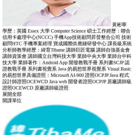
黃彬華
學歷：英國 Essex 大學 Computer Science 碩士工作經歷：聯合
信用卡處理中心(NCCC) 手機App技術顧問昇晉整合公司 技術
顧問HTC 手機專案經理 寶成國際供應鏈研發中心 課長級系統
分析師教學經歷：緯育Tibame 講師巨匠電腦 講師自強基金會
講師資策會 講師國立台灣科技大學 業師中央大學 業師台中科
技大學 業師著作：Android App 開發教戰手冊 系列書SCJP 認
證教戰手冊 系列書視覺系 Java 的易想世界視覺系 Visual Basic
的易想世界具備證照：Microsoft AI-900 證照OCPJP Java 程式
設計師證照OCEWCD Java web 開發者證照OCPJP 原廠講師級
證照OCEWCD 原廠講師級證照
展開全部
開課單位