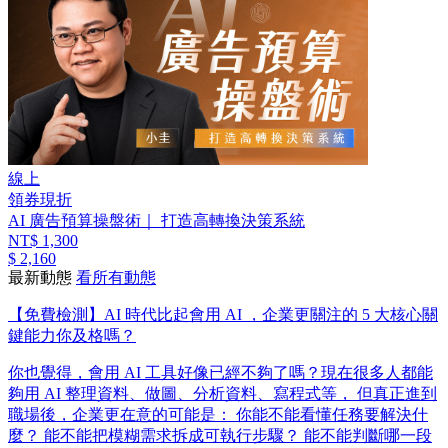
線上
領券現折
AI 廣告預算操盤術｜ 打造高轉換決策系統
NT$ 1,300
$ 2,160
最新動態
看所有動態
【免費檢測】AI 時代比起會用 AI ，企業更關注的 5 大核心關
鍵能力你及格嗎？
你也覺得，會用 AI 工具好像已經不夠了嗎？ ​ 現在很多人都能
夠用 AI 整理資料、做圖、分析資料、寫程式等， 但真正進到
職場後，企業更在意的可能是： 你能不能看懂任務要解決什
麼？ 能不能把模糊需求拆成可執行步驟？ 能不能判斷哪一段