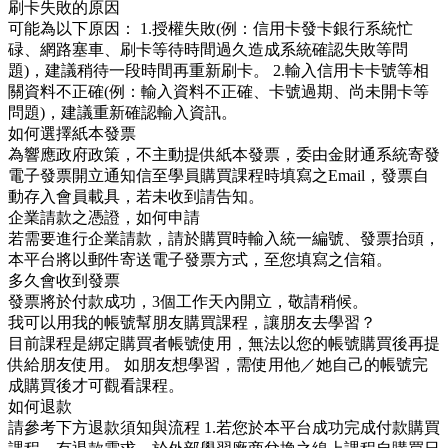
刷卡失敗的原因
可能為以下原因： 1.授權失敗(例：信用卡發卡銀行系統忙
碌、網路塞車、刷卡等待時間過久造成系統確認失敗等問
題)，建議稍待一段時間再重新刷卡。 2.輸入信用卡卡號等相
關資料不正確(例：輸入資料不正確、卡號過期、尚未開卡等
問題)，建議重新確認輸入資訊。
如何選擇紙本發票
為響應政府政策，不主動提供紙本發票，委由金財通系統寄發
電子發票開立通知信至學員購買課程時填寫之Email，發票自
動存入會員載具，若未收到請告知。
企業請款之憑證，如何申請
若需要進行企業請款，請於購買時輸入統一編號、發票抬頭，
本平台將以郵件寄送電子發票方式，至您填寫之信箱。
多久會收到發票
發票將於付款成功，3個工作天內開立，敬請稍候。
我可以用我的帳號幫朋友購買課程，讓朋友去學習？
目前課程是綁定購買者帳號使用，無法以您的帳號購買後再提
供給朋友使用。 如朋友想學習，需使用他／她自己的帳號完
成購買後才可觀看課程。
如何退款
請參考下方退款須知與流程 1.若您於本平台成功完成付款購買