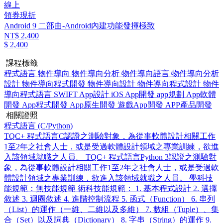
線上
領券現折
Android 9 二部曲-Android內建功能發揮極致
NT$ 2,400
$ 2,400
課程標籤
程式語言
物件導向
物件導向分析
物件導向語言
物件導向分析
設計
物件導向程式開發
物件導向設計
物件導向程式設計
物件
導向程式語言
SWIFT
App設計
iOS App開發
app規劃
App軟體
開發
App程式開發
App原生開發
遊戲App開發
APP產品開發
相關證照
程式語言 (C/Python)
TQC+ 程式語言C認證之測驗對象，為從事軟體設計相關工作
1至2年之社會人士，或是受過軟體設計領域之專業訓練，欲進
入該領域就職之人員。 TQC+ 程式語言Python 3認證之測驗對
象，為從事軟體設計相關工作1至2年之社會人士，或是受過軟
體設計領域之專業訓練，欲進入該領域就職之人員。 學科技
能規範：無技能規範 術科技能規範： 1. 基本程式設計 2. 選擇
敘述 3. 迴圈敘述 4. 進階控制流程 5. 函式（Function） 6. 串列
（List）的運作（一維、二維以及多維） 7. 數組（Tuple）、集
合（Set）以及詞典（Dictionary） 8. 字串（String）的運作 9.