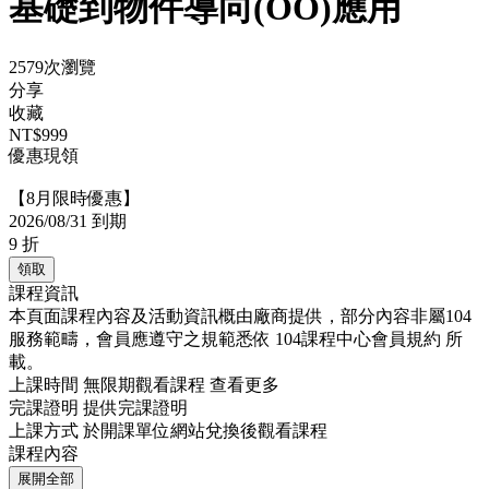
基礎到物件導向(OO)應用
2579次瀏覽
分享
收藏
NT$999
優惠現領
【8月限時優惠】
2026/08/31 到期
9
折
領取
課程資訊
本頁面課程內容及活動資訊概由廠商提供，部分內容非屬104
服務範疇，會員應遵守之規範悉依
104課程中心會員規約
所
載。
上課時間
無限期觀看課程
查看更多
完課證明
提供完課證明
上課方式
於開課單位網站兌換後觀看課程
課程內容
展開全部