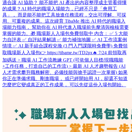
適合讓 AI 協助？ 能不能把 AI 產出的內容整理成主管看得懂
的成果？ ​ AI 時代的職場入場能力，已經不只是「會用工
具」， 而是能不能把工具放進任務流程，交出可理解、可採
用、可重複的成果。 ​ 這次緯育 TibaMe 推出 AI 時代的職場入
場能力指南， 幫助你在 AI 時代進入職場前先釐清與檢核需要
掌握的能力。 ​ 🎁 職場新人入場包免費領取中 內含： ✅ 5 大能
力自評表 ✅ 自評結果解讀 ✅ 能力補強地圖 ✅ AI 工作流案例
情境 ✅ AI 新手組合課程兌換 (3 門入門課限時免費學) 免費領
取職場新人入場包👉 https://tibame.tw/TD2px ​ 🔥 7/24 前領取再
加碼送 > 職場 AI 工作流教練 GPT (可依個人目標/現職職能
+工作任務，打造自己的工作流) > 最新 AI 人才趨勢報告 (AI
人才需求攀升職務解密、必備技能與搶手認證一次掌握) 如果
你正在準備求職、剛進職場， 或已經開始用 AI，卻還不知道
怎麼把它變成真正的工作成果， 可以先從這份入場包開始。 ​