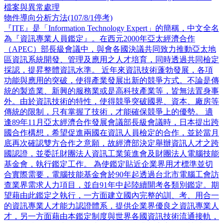
檔案與異常處理
物件導向分析方法(107/8/1停考)
『ITE』是「Information Technology Expert」的簡稱，中文全名
為『資訊專業人員鑑定』。在西元2000年亞太經濟合作
（APEC）部長級會議中，與會各國決議共同致力推動亞太地
區資訊系統開發、管理及應用之人才培育，同時透過共同檢定
採認，提昇整體資訊水準。 近年來資訊技術蓬勃發展，各項
功能與應用的突破，使得產業發展出新的競爭方式。不論是傳
統的製造業、新興的服務業或是高科技產業等，皆無法置身事
外。由於資訊技術的特性，使得競爭突破國界、資本、廠房等
傳統的限制，只有掌握了技術，才能確保競爭上的優勢。 適
逢89年11月亞太經濟合作發展會議部長級會議時，日本提出跨
國合作構想，希望促進兩國在資訊人員檢定的合作，並於當月
底再次確認雙方合作之意願，故經濟部決定舉辦資訊人才之跨
國認證，並委託財團法人資訊工業策進會及財團法人電腦技能
基金會，執行鑑定工作。 為使鑑定貼近企業界用才標準並切
合實際需要，電腦技能基金會於90年起透過台北市電腦工會訪
查業界需求人力項目，並自91年中起陸續開考各類別鑑定。期
望藉由此鑑定之執行，一方面建立國內完整的訓、考、用合一
的資訊專業人才能力認證體系，提供企業界優良之資訊專業人
才，另一方面藉由本鑑定制度與世界各國資訊技術流通接軌，