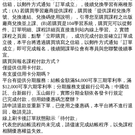
信箱，以郵件方式通知「訂單成立」，後續兌換學習有兩種形
式：(A) 若購買學習廠商提供課程，購買後「提供課程兌換序
號、兌換連結、兌換碼使用說明」，引導您至購買課程之出版
廠商兌換並上課、(B)若購買是104學習系統，購買完可以從郵
件、訂單明細、課程詳細頁直接進到站內線上學習。 2. 實體
課程之頁面，點擊「立即購買」，成功完成付款並確立訂單成
立後，本平台將透過購買填寫之信箱，以郵件方式通知「訂單
成立」即可完成報名，後續開課單位會有專員與您聯繫後續事
宜。
購買與報名課程付款方式？
僅提供信用卡付款。
有支援信用卡分期嗎？
平台有提供分期服務：結帳金額滿$4,000可享三期零利率，滿
$12,000可享六期零利率；分期服務支援銀行公司為：中國信
託、台新銀行、玉山銀行，實際分期金額依各發卡行規定
已完成付款，但用錯優惠碼怎麼辦？
請申請退款並重新下單，已使用之優惠碼，本平台將不進行退
回，敬請見諒。
線上刷卡後訂單狀態顯示「待付款」
代表您的結帳流程尚未完成，請儘速完成結帳程序，以免課程
相關優惠權益失效。