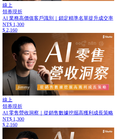
線上
領券現折
AI 業務高價值客戶識別｜鎖定精準名單提升成交率
NT$ 1,300
$ 2,160
線上
領券現折
AI 零售營收洞察｜從銷售數據挖掘高獲利成長策略
NT$ 1,300
$ 2,160