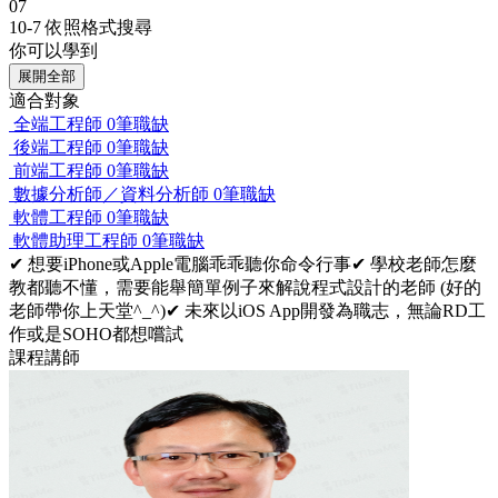
07
10-7 依照格式搜尋
你可以學到
展開全部
適合對象
全端工程師
0筆職缺
後端工程師
0筆職缺
前端工程師
0筆職缺
數據分析師／資料分析師
0筆職缺
軟體工程師
0筆職缺
軟體助理工程師
0筆職缺
✔ 想要iPhone或Apple電腦乖乖聽你命令行事✔ 學校老師怎麼
教都聽不懂，需要能舉簡單例子來解說程式設計的老師 (好的
老師帶你上天堂^_^)✔ 未來以iOS App開發為職志，無論RD工
作或是SOHO都想嚐試
課程講師