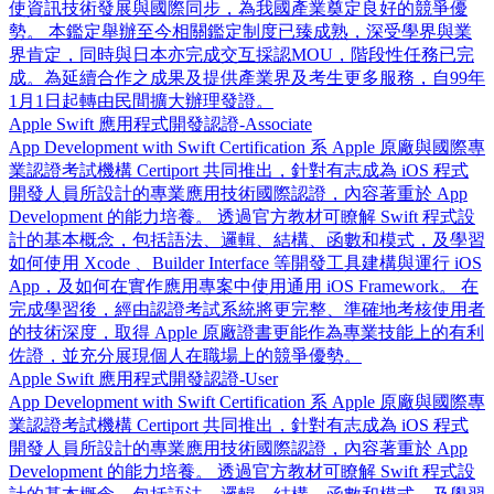
使資訊技術發展與國際同步，為我國產業奠定良好的競爭優
勢。 本鑑定舉辦至今相關鑑定制度已臻成熟，深受學界與業
界肯定，同時與日本亦完成交互採認MOU，階段性任務已完
成。為延續合作之成果及提供產業界及考生更多服務，自99年
1月1日起轉由民間擴大辦理發證。
Apple Swift 應用程式開發認證-Associate
App Development with Swift Certification 系 Apple 原廠與國際專
業認證考試機構 Certiport 共同推出，針對有志成為 iOS 程式
開發人員所設計的專業應用技術國際認證，內容著重於 App
Development 的能力培養。 透過官方教材可瞭解 Swift 程式設
計的基本概念，包括語法、邏輯、結構、函數和模式，及學習
如何使用 Xcode 、Builder Interface 等開發工具建構與運行 iOS
App，及如何在實作應用專案中使用通用 iOS Framework。 在
完成學習後，經由認證考試系統將更完整、準確地考核使用者
的技術深度，取得 Apple 原廠證書更能作為專業技能上的有利
佐證，並充分展現個人在職場上的競爭優勢。
Apple Swift 應用程式開發認證-User
App Development with Swift Certification 系 Apple 原廠與國際專
業認證考試機構 Certiport 共同推出，針對有志成為 iOS 程式
開發人員所設計的專業應用技術國際認證，內容著重於 App
Development 的能力培養。 透過官方教材可瞭解 Swift 程式設