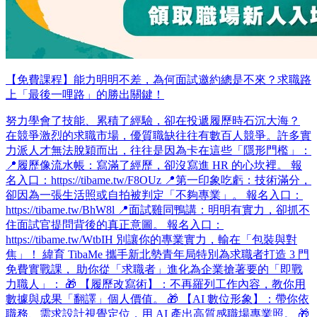
【免費課程】能力明明不差，為何面試邀約總是不來？求職路
上「最後一哩路」的勝出關鍵！
努力學會了技能、累積了經驗，卻在投遞履歷時石沉大海？
在競爭激烈的求職市場，優質職缺往往有數百人競爭。許多實
力派人才無法脫穎而出，往往是因為卡在這些「隱形門檻」：
📍履歷像流水帳：寫滿了經歷，卻沒寫進 HR 的心坎裡。 報
名入口：https://tibame.tw/F8OUz 📍第一印象吃虧：技術滿分，
卻因為一張生活照或自拍被判定「不夠專業」。 報名入口：
https://tibame.tw/BhW8l 📍面試雞同鴨講：明明有實力，卻抓不
住面試官提問背後的真正意圖。 報名入口：
https://tibame.tw/WtbIH 別讓你的專業實力，輸在「包裝與對
焦」！ 緯育 TibaMe 攜手新北勢青年局特別為求職者打造 3 門
免費實戰課， 助你從「求職者」進化為企業搶著要的「即戰
力職人」： 🎁 【履歷改寫術】：不再羅列工作內容，教你用
數據與成果「翻譯」個人價值。 🎁 【AI 數位形象】：帶你依
職務、需求設計視覺定位，用 AI 產出高質感職場專業照。 🎁