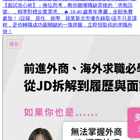
【面試攻心術】：換位思考，教你聽懂職缺背後的「求救訊
號」，精準對標企業需求。 🔥 18-40 歲青年專屬，全額免費
參加！ (設籍、居住、就學、就業新北市優先錄取)​ 這不只是課
程，是你轉職成功最關鍵的一塊拼圖，立即領取你的求職外
掛！