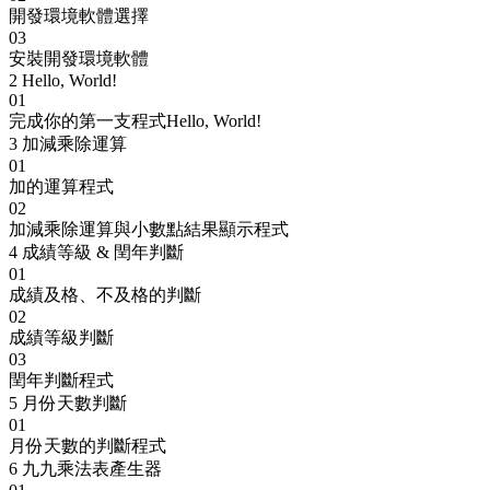
開發環境軟體選擇
03
安裝開發環境軟體
2
Hello, World!
01
完成你的第一支程式Hello, World!
3
加減乘除運算
01
加的運算程式
02
加減乘除運算與小數點結果顯示程式
4
成績等級 & 閏年判斷
01
成績及格、不及格的判斷
02
成績等級判斷
03
閏年判斷程式
5
月份天數判斷
01
月份天數的判斷程式
6
九九乘法表產生器