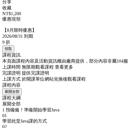
分享
收藏
NT$1,200
優惠現領
【8月限時優惠】
2026/08/31 到期
9
折
領取
課程資訊
本頁面課程內容及活動資訊概由廠商提供，部分內容非屬104
上課時間
無限期觀看課程
查看更多
完課證明
提供完課證明
上課方式
於開課單位網站兌換後觀看課程
課程內容
展開全部
課程大綱
展開全部
1
預備備！準備開始學習Java
01
學習此堂Java課的方式
02