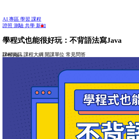
AI 專區
學習
課程
證照
測驗
共學
新知
學程式也能很好玩：不背語法寫Java
Loading...
課程資訊
課程大綱
開課單位
常見問答