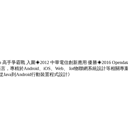
手爭霸戰 入圍◈2012 中華電信創新應用 優勝◈2016 Opendat
t、PHP等程式語言，專精於Android、iOS、Web、 Iot物聯網系統設計
Java到Android行動裝置程式設計》