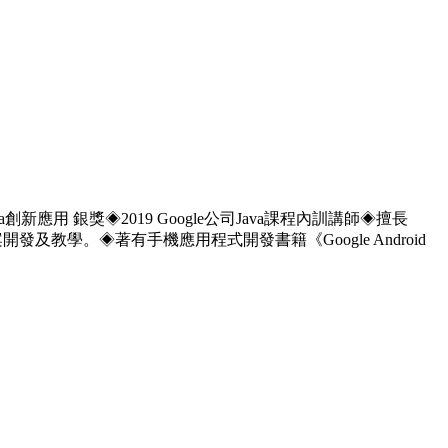
a創新應用 銀獎◈2019 Google公司Java課程內訓講師◈擅長
等相關專案開發及教學。◈著有手機應用程式開發書籍《Google Android