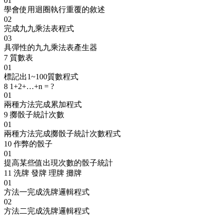
01
學會使用迴圈執行重覆的敘述
02
完成九九乘法表程式
03
具彈性的九九乘法表產生器
7
質數表
01
標記出1~100質數程式
8
1+2+…+n = ?
01
兩種方法完成累加程式
9
擲骰子統計次數
01
兩種方法完成擲骰子統計次數程式
10
作弊的骰子
01
提高某些值出現次數的骰子統計
11
洗牌 發牌 理牌 攤牌
01
方法一完成洗牌邏輯程式
02
方法二完成洗牌邏輯程式