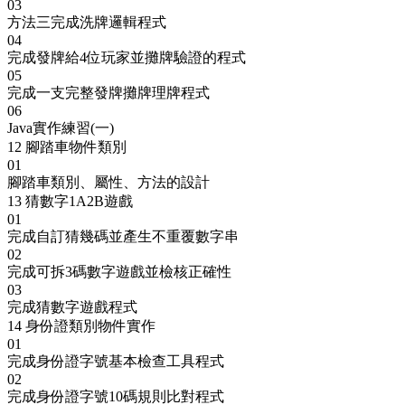
03
方法三完成洗牌邏輯程式
04
完成發牌給4位玩家並攤牌驗證的程式
05
完成一支完整發牌攤牌理牌程式
06
Java實作練習(一)
12
腳踏車物件類別
01
腳踏車類別、屬性、方法的設計
13
猜數字1A2B遊戲
01
完成自訂猜幾碼並產生不重覆數字串
02
完成可拆3碼數字遊戲並檢核正確性
03
完成猜數字遊戲程式
14
身份證類別物件實作
01
完成身份證字號基本檢查工具程式
02
完成身份證字號10碼規則比對程式