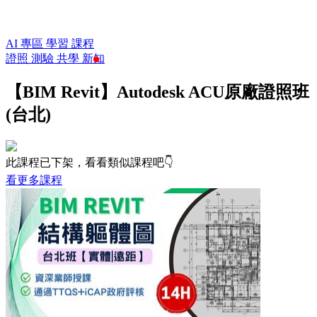
AI 專區
學習
課程
證照
測驗
共學
新知
【BIM Revit】Autodesk ACU原廠證照班
(台北)
此課程已下架，看看類似課程吧👇
看更多課程