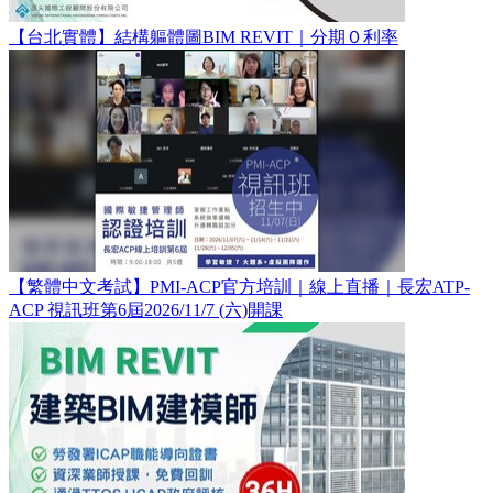
【台北實體】結構軀體圖BIM REVIT｜分期０利率
【繁體中文考試】PMI-ACP官方培訓｜線上直播｜長宏ATP-
ACP 視訊班第6屆2026/11/7 (六)開課