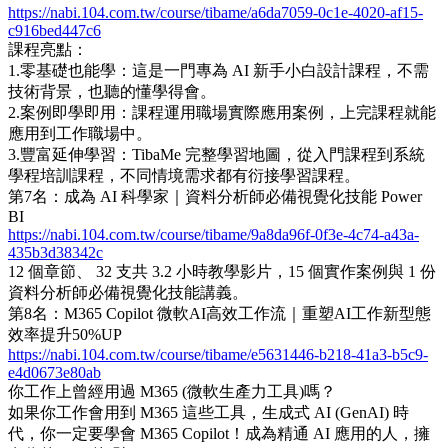
https://nabi.104.com.tw/course/tibame/a6da7059-0c1e-4020-af15-
c916bed447c6
課程亮點：
1.零基礎也能學：這是一門專為 AI 新手小白設計課程，不需
技術背景，也聽的懂學得會。
2.案例即學即用：課程運用職場實際應用案例，上完課程就能
應用到工作職場中。
3.豐富延伸學習：TibaMe 完整學習地圖，從入門課程到系統
學程培訓課程，不同情境需求都有衍接學習課程。
第7名：成為 AI 科學家｜資料分析師必備視覺化技能 Power
BI
https://nabi.104.com.tw/course/tibame/9a8da96f-0f3e-4c74-a43a-
435b3d38342c
12 個章節、 32 支共 3.2 小時教學影片，15 個實作案例與 1 份
資料分析師必備視覺化技能講義。
第8名：M365 Copilot 微軟AI高效工作流｜重塑AI工作新型態
效率提升50%UP
https://nabi.104.com.tw/course/tibame/e5631446-b218-41a3-b5c9-
e4d0673e80ab
你工作上曾經用過 M365 (微軟生產力工具)嗎？
如果你工作會用到 M365 這些工具，生成式 AI (GenAI) 時
代，你一定要學會 M365 Copilot！成為精通 AI 應用的人，擁