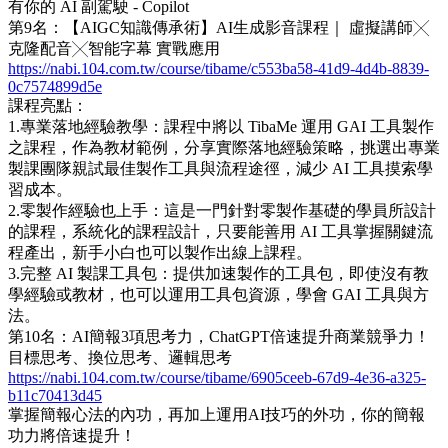
有你的 AI 副駕駛 - Copilot
第9名：【AIGC知識傳承術】AI生成影音課程｜ 虛擬講師╳
克隆配音╳智能字幕 實戰應用
https://nabi.104.com.tw/course/tibame/c553ba58-41d9-4d4b-8839-
0c7574899d5e
課程亮點：
1.專業落地經驗教學：課程中將以 TibaMe 運用 GAI 工具製作
之課程，作為教材範例，分享實際落地經驗策略，挑選出專業
製課團隊親試最佳製作工具與流程途徑，減少 AI 工具摸索學
習成本。
2.零製作經驗也上手：這是一門針對零製作基礎的學員所設計
的課程，系統化的課程設計，只要能善用 AI 工具掌握關鍵流
程產出，新手小白也可以製作出線上課程。
3.完整 AI 製課工具包：提供加速製作的工具包，即使沒有教
學經驗或教材，也可以運用工具包資源，學會 GAI 工具與方
法。
第10名：AI簡報3項思考力，ChatGPT倍速提升商業競爭力！
目標思考、換位思考、邏輯思考
https://nabi.104.com.tw/course/tibame/6905ceeb-67d9-4e36-a325-
b11c70413d45
掌握簡報心法的內功，再加上運用AI技巧的外功，你的簡報
功力將倍速提升！