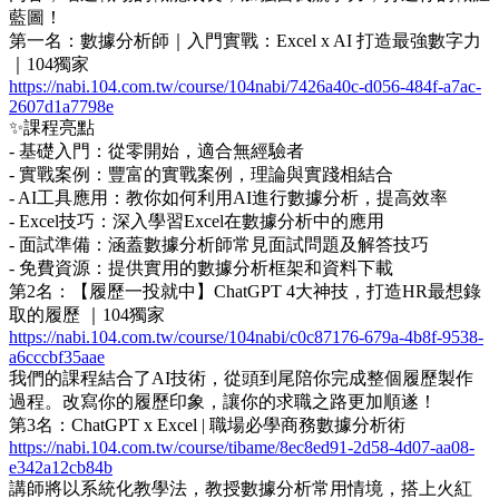
藍圖！
第一名：數據分析師｜入門實戰：Excel x AI 打造最強數字力
｜104獨家
https://nabi.104.com.tw/course/104nabi/7426a40c-d056-484f-a7ac-
2607d1a7798e
✨課程亮點
- 基礎入門：從零開始，適合無經驗者
- 實戰案例：豐富的實戰案例，理論與實踐相結合
- AI工具應用：教你如何利用AI進行數據分析，提高效率
- Excel技巧：深入學習Excel在數據分析中的應用
- 面試準備：涵蓋數據分析師常見面試問題及解答技巧
- 免費資源：提供實用的數據分析框架和資料下載
第2名：【履歷一投就中】ChatGPT 4大神技，打造HR最想錄
取的履歷 ｜104獨家
https://nabi.104.com.tw/course/104nabi/c0c87176-679a-4b8f-9538-
a6cccbf35aae
我們的課程結合了AI技術，從頭到尾陪你完成整個履歷製作
過程。改寫你的履歷印象，讓你的求職之路更加順遂！
第3名：ChatGPT x Excel | 職場必學商務數據分析術
https://nabi.104.com.tw/course/tibame/8ec8ed91-2d58-4d07-aa08-
e342a12cb84b
講師將以系統化教學法，教授數據分析常用情境，搭上火紅