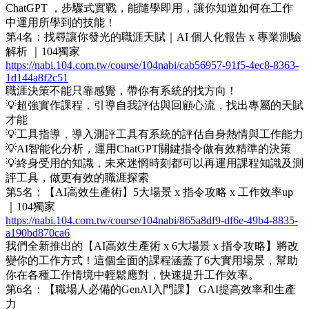
ChatGPT ，步驟式實戰，能隨學即用，讓你知道如何在工作
中運用所學到的技能！
第4名：找尋讓你發光的職涯天賦｜AI 個人化報告 x 專業測驗
解析 ｜104獨家
https://nabi.104.com.tw/course/104nabi/cab56957-91f5-4ec8-8363-
1d144a8f2c51
職涯決策不能只靠感覺，帶你有系統的找方向！
💡超強實作課程，引導自我評估與回顧心流，找出專屬的天賦
才能
💡工具指導，導入測評工具有系統的評估自身熱情與工作能力
💡AI智能化分析，運用ChatGPT關鍵指令做有效精準的決策
💡終身受用的知識，未來迷惘時刻都可以再運用課程知識及測
評工具，做更有效的職涯探索
第5名：【AI高效生產術】5大場景 x 指令攻略 x 工作效率up
｜104獨家
https://nabi.104.com.tw/course/104nabi/865a8df9-df6e-49b4-8835-
a190bd870ca6
我們全新推出的【AI高效生產術 x 6大場景 x 指令攻略】將改
變你的工作方式！這個全面的課程涵蓋了6大實用場景，幫助
你在各種工作情境中輕鬆應對，快速提升工作效率。
第6名：【職場人必備的GenAI入門課】 GAI提高效率和生產
力