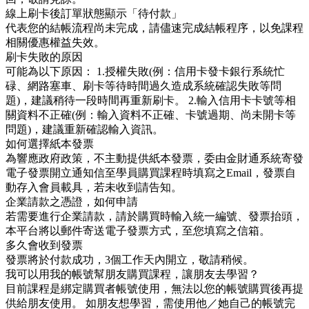
線上刷卡後訂單狀態顯示「待付款」
代表您的結帳流程尚未完成，請儘速完成結帳程序，以免課程
相關優惠權益失效。
刷卡失敗的原因
可能為以下原因： 1.授權失敗(例：信用卡發卡銀行系統忙
碌、網路塞車、刷卡等待時間過久造成系統確認失敗等問
題)，建議稍待一段時間再重新刷卡。 2.輸入信用卡卡號等相
關資料不正確(例：輸入資料不正確、卡號過期、尚未開卡等
問題)，建議重新確認輸入資訊。
如何選擇紙本發票
為響應政府政策，不主動提供紙本發票，委由金財通系統寄發
電子發票開立通知信至學員購買課程時填寫之Email，發票自
動存入會員載具，若未收到請告知。
企業請款之憑證，如何申請
若需要進行企業請款，請於購買時輸入統一編號、發票抬頭，
本平台將以郵件寄送電子發票方式，至您填寫之信箱。
多久會收到發票
發票將於付款成功，3個工作天內開立，敬請稍候。
我可以用我的帳號幫朋友購買課程，讓朋友去學習？
目前課程是綁定購買者帳號使用，無法以您的帳號購買後再提
供給朋友使用。 如朋友想學習，需使用他／她自己的帳號完