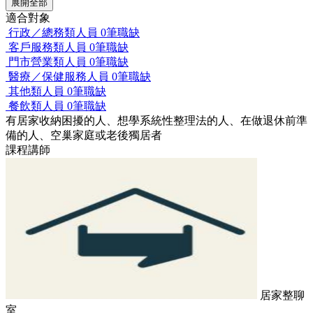
展開全部
適合對象
行政／總務類人員
0筆職缺
客戶服務類人員
0筆職缺
門市營業類人員
0筆職缺
醫療／保健服務人員
0筆職缺
其他類人員
0筆職缺
餐飲類人員
0筆職缺
有居家收納困擾的人、想學系統性整理法的人、在做退休前準
備的人、空巢家庭或老後獨居者
課程講師
居家整聊
室