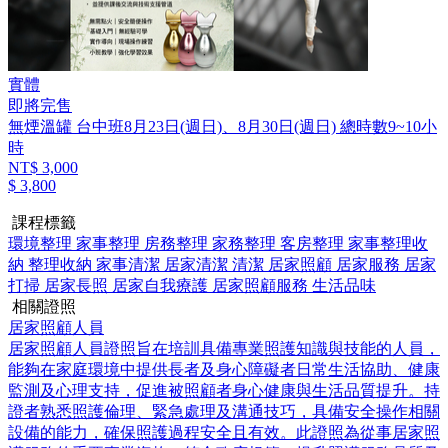
實體
即將完售
無煙溫罐 台中班8月23日(週日)、8月30日(週日) 總時數9~10小
時
NT$ 3,000
$ 3,800
課程標籤
環境整理
家事整理
房務整理
家務整理
客房整理
家事整理收
納
整理收納
家事清潔
居家清潔
清潔
居家照顧
居家服務
居家
打掃
居家長照
居家自我療護
居家照顧服務
生活品味
相關證照
居家照顧人員
居家照顧人員證照旨在培訓具備專業照護知識與技能的人員，
能夠在家庭環境中提供長者及身心障礙者日常生活協助、健康
監測及心理支持，促進被照顧者身心健康與生活品質提升。持
證者熟悉照護倫理、緊急處理及溝通技巧，具備安全操作相關
設備的能力，確保照護過程安全且有效。此證照為從事居家照