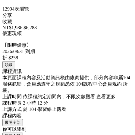
12994次瀏覽
分享
收藏
NT$1,986
$6,288
優惠現領
【限時優惠】
2026/08/31 到期
折
$258
領取
課程資訊
本頁面課程內容及活動資訊概由廠商提供，部分內容非屬104
服務範疇，會員應遵守之規範悉依
104課程中心會員規約
所
載。
上課時間
依課程約定期間內，不限次數觀看
查看更多
課程時長
2 小時 12 分
上課方式
於 104 學習線上觀看
課程內容
展開全部
你可以學到