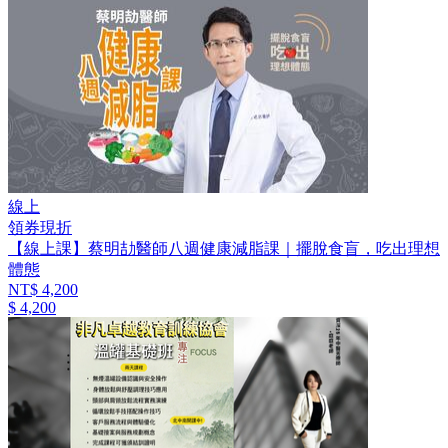
線上
領券現折
【線上課】蔡明劼醫師八週健康減脂課｜擺脫食盲，吃出理想
體態
NT$ 4,200
$ 4,200