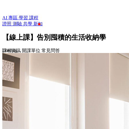
AI 專區
學習
課程
證照
測驗
共學
新知
【線上課】告別囤積的生活收納學
Loading...
課程資訊
開課單位
常見問答