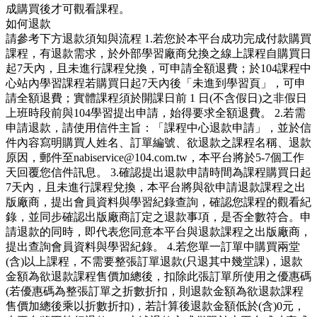
成購買後才可觀看課程。
如何退款
請參考下方退款須知與流程 1.若您於本平台成功完成付款購買
課程，有退款需求，於外部學習廠商兌換之線上課程自購買日
起7天內，且未進行課程兌換，可申請全額退費；於104課程中
心站內學習課程若購買日起7天內後「未進到學習頁」，可申
請全額退費；實體課程須於開課日前 1 日(不含假日)之非假日
上班時段前與104學習提出申請，始得要求全額退費。 2.若需
申請退款，請使用信件主旨：「課程中心退款申請」，並於信
件內容寫明購買人姓名、訂單編號、欲退款之課程名稱、退款
原因，郵件至nabiservice@104.com.tw，本平台將於5-7個工作
天回覆您信件訊息。 3.確認提出退款申請時間為課程購買日起
7天內，且未進行課程兌換，本平台將與欲申請退款課程之出
版廠商，提出會員資料與學習紀錄查詢，確認您課程的觀看紀
錄，並同步確認出版廠商訂定之退款事項，是否全數符合。申
請退款的同時，即代表您同意本平台與退款課程之出版廠商，
提出查詢會員資料與學習紀錄。 4.若您單一訂單中購買兩堂
(含)以上課程，不需要整張訂單退款(只退其中幾堂課)，退款
金額為欲退款課程售價加總後，扣除此張訂單所使用之優惠碼
(若優惠碼為整張訂單之折數折扣，則退款金額為欲退款課程
售價加總後乘以折數折扣)，若計算後退款金額低於(含)0元，