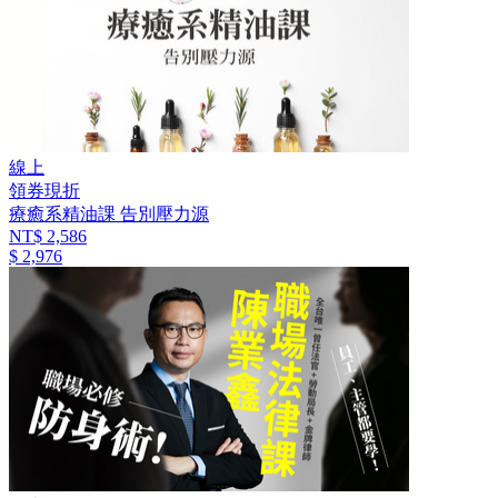
線上
領券現折
療癒系精油課 告別壓力源
NT$ 2,586
$ 2,976