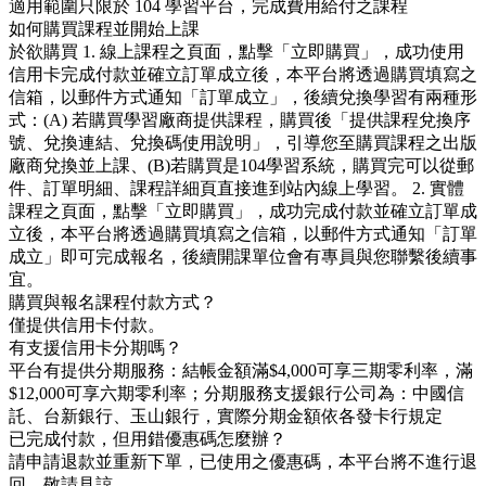
適用範圍只限於 104 學習平台，完成費用給付之課程
如何購買課程並開始上課
於欲購買 1. 線上課程之頁面，點擊「立即購買」，成功使用
信用卡完成付款並確立訂單成立後，本平台將透過購買填寫之
信箱，以郵件方式通知「訂單成立」，後續兌換學習有兩種形
式：(A) 若購買學習廠商提供課程，購買後「提供課程兌換序
號、兌換連結、兌換碼使用說明」，引導您至購買課程之出版
廠商兌換並上課、(B)若購買是104學習系統，購買完可以從郵
件、訂單明細、課程詳細頁直接進到站內線上學習。 2. 實體
課程之頁面，點擊「立即購買」，成功完成付款並確立訂單成
立後，本平台將透過購買填寫之信箱，以郵件方式通知「訂單
成立」即可完成報名，後續開課單位會有專員與您聯繫後續事
宜。
購買與報名課程付款方式？
僅提供信用卡付款。
有支援信用卡分期嗎？
平台有提供分期服務：結帳金額滿$4,000可享三期零利率，滿
$12,000可享六期零利率；分期服務支援銀行公司為：中國信
託、台新銀行、玉山銀行，實際分期金額依各發卡行規定
已完成付款，但用錯優惠碼怎麼辦？
請申請退款並重新下單，已使用之優惠碼，本平台將不進行退
回，敬請見諒。