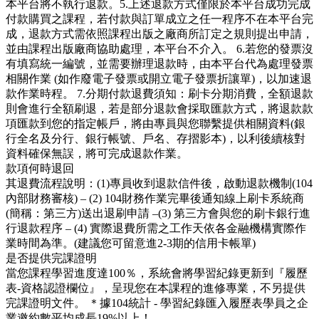
本平台將不執行退款。5.上述退款方式僅限於本平台成功完成
付款購買之課程，若付款與訂單成立之任一程序不在本平台完
成，退款方式需依照課程出版之廠商所訂定之規則提出申請，
並由課程出版廠商協助處理，本平台不介入。 6.若您的發票沒
有填寫統一編號，並需要辦理退款時，由本平台代為處理發票
相關作業 (如作廢電子發票或開立電子發票折讓單)，以加速退
款作業時程。 7.分期付款退費須知：刷卡分期消費，全額退款
則會進行全額刷退，若是部分退款會採取匯款方式，將退款款
項匯款到您的指定帳戶，將由專員與您聯繫提供相關資料(銀
行全名及分行、銀行帳號、戶名、存摺影本)，以利後續核對
資料確保無誤，將可完成退款作業。
款項何時退回
其退費流程說明：(1)專員收到退款信件後，啟動退款機制(104
內部財務審核) – (2) 104財務作業完畢後通知線上刷卡系統商
(簡稱：第三方)送出退刷申請 –(3) 第三方會與您的刷卡銀行進
行退款程序 – (4) 實際退費所需之工作天依各金融機構實際作
業時間為準。(建議您可留意進2-3期的信用卡帳單)
是否提供完課證明
當您課程學習進度達100％，系統會將學習紀錄更新到『履歷
表-資格認證欄位』，呈現您在本課程的進修專業，不另提供
完課證明文件。 ＊據104統計 - 學習紀錄匯入履歷表學員之企
業邀約數平均成長19%以上！