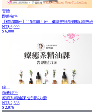
實體
即將完售
【確認開班】115年08月班｜健康照護管理師-證照班
NT$ 6,000
$ 6,000
線上
領券現折
療癒系精油課 告別壓力源
NT$ 2,586
$ 2,976