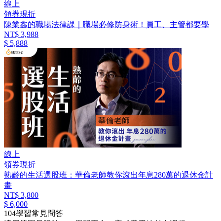
線上
領券現折
陳業鑫的職場法律課｜職場必修防身術！員工、主管都要學
NT$ 3,988
$ 5,888
線上
領券現折
熟齡的生活選股班：華倫老師教你滾出年息280萬的退休金計
畫
NT$ 3,800
$ 6,000
104學習常見問答