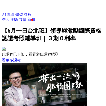
AI 專區
學習
課程
證照
測驗
共學
新知
【6月一日台北班】領導與激勵國際資格
認證考照輔導班｜３期０利率
此課程已下架，看看類似課程吧👇
看更多課程