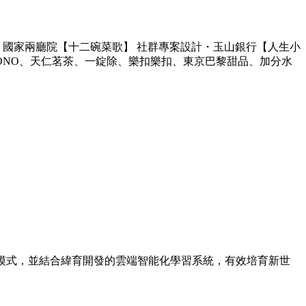
課程講師・國家兩廳院【十二碗菜歌】 社群專案設計・玉山銀行【人生小
ONO、天仁茗茶、一錠除、樂扣樂扣、東京巴黎甜品、加分水
授課模式，並結合緯育開發的雲端智能化學習系統，有效培育新世