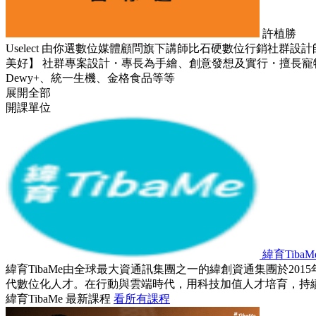
許植勝
Uselect 由你選數位媒體顧問旗下講師比石硬數位行銷社群設計
美好】 社群專案設計・專長為手繪、創意發想及實行・擅長寵
Dewy+、統一生機、金格食品等等
展開全部
開課單位
緯育TibaM
緯育TibaMe由全球最大資通訊集團之一的緯創資通集團於2
代數位化人才。在行動與雲端時代，用科技加值人才培育，持
緯育TibaMe 最新課程
看所有課程