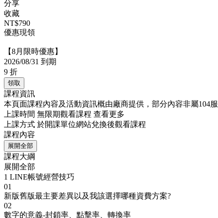
分享
收藏
NT$790
優惠現領
【8月限時優惠】
2026/08/31 到期
9
折
領取
課程資訊
本頁面課程內容及活動資訊概由廠商提供，部分內容非屬104
上課時間
無限期觀看課程
查看更多
上課方式
於開課單位網站兌換後觀看課程
課程內容
展開全部
課程大綱
展開全部
1
LINE帳號經營技巧
01
新版舊版最主要差異以及我該選擇哪種資費方案?
02
數字的意義-封鎖率、點擊率、轉換率