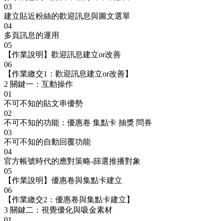
03
建立貼近粉絲的歡迎訊息與圖文選單
04
多頁訊息的運用
05
【作業說明】歡迎訊息建立or改善
06
【作業繳交1：歡迎訊息建立or改善】
2
關鍵一：互動操作
01
不可不知的貼文串優勢
02
不可不知的功能：優惠卷 集點卡 抽獎 問券
03
不可不知的自動回覆功能
04
官方帳號時代的應對策略-篩選推播對象
05
【作業說明】優惠卷與集點卡建立
06
【作業繳交2：優惠卷與集點卡建立】
3
關鍵二：視覺優化與吸金素材
01