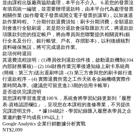
並由課程出版廠商協助處理，本平台不介入。 6.若您的發票沒
有填寫統一編號，並需要辦理退款時，由本平台代為處理發票
相關作業 (如作廢電子發票或開立電子發票折讓單)，以加速退
款作業時程。 7.分期付款退費須知：刷卡分期消費，全額退款
則會進行全額刷退，若是部分退款會採取匯款方式，將退款款
項匯款到您的指定帳戶，將由專員與您聯繫提供相關資料(銀
行全名及分行、銀行帳號、戶名、存摺影本)，以利後續核對
資料確保無誤，將可完成退款作業。
款項何時退回
其退費流程說明：(1)專員收到退款信件後，啟動退款機制(104
內部財務審核) – (2) 104財務作業完畢後通知線上刷卡系統商
(簡稱：第三方)送出退刷申請 –(3) 第三方會與您的刷卡銀行進
行退款程序 – (4) 實際退費所需之工作天依各金融機構實際作
業時間為準。(建議您可留意進2-3期的信用卡帳單)
是否提供完課證明
當您課程學習進度達100％，系統會將學習紀錄更新到『履歷
表-資格認證欄位』，呈現您在本課程的進修專業，不另提供
完課證明文件。 ＊據104統計 - 學習紀錄匯入履歷表學員之企
業邀約數平均成長19%以上！
Google Analytics 企業行銷數據分析實戰
NT$2,099