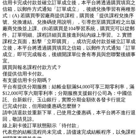
信用卡完成付款並確立訂單成立後，本平台將透過購買填寫之
信箱，以郵件方式通知「訂單成立」，後續兌換學習有兩種形
式：(A) 若購買學習廠商提供課程，購買後「提供課程兌換序
號、兌換連結、兌換碼使用說明」，引導您至購買課程之出版
廠商兌換並上課、(B)若購買是104學習系統，購買完可以從郵
件、訂單明細、課程詳細頁直接進到站內線上學習。 2. 實體
課程之頁面，點擊「立即購買」，成功完成付款並確立訂單成
立後，本平台將透過購買填寫之信箱，以郵件方式通知「訂單
成立」即可完成報名，後續開課單位會有專員與您聯繫後續事
宜。
購買與報名課程付款方式？
僅提供信用卡付款。
有支援信用卡分期嗎？
平台有提供分期服務：結帳金額滿$4,000可享三期零利率，滿
$12,000可享六期零利率；分期服務支援銀行公司為：中國信
託、台新銀行、玉山銀行，實際分期金額依各發卡行規定
已完成付款，但用錯優惠碼怎麼辦？
請申請退款並重新下單，已使用之優惠碼，本平台將不進行退
回，敬請見諒。
線上刷卡後訂單狀態顯示「待付款」
代表您的結帳流程尚未完成，請儘速完成結帳程序，以免課程