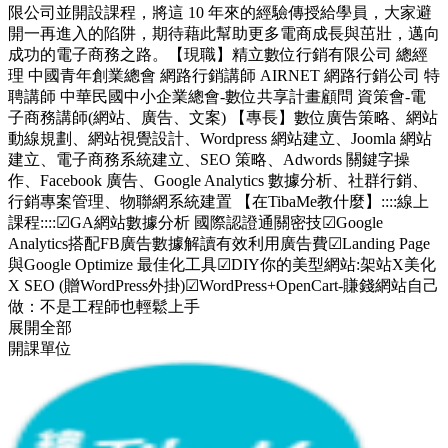
限公司並開設課程，將這 10 年來的經驗傳授給學員，大家避
開一再進入的陷阱，期待藉此幫助更多電商成長與茁壯，邁向
成功的電子商務之路。【現職】精立數位行銷有限公司 總經
理 中國青年創業總會 網路行銷講師 AIRNET 網路行銷公司 特
聘講師 中華民國中小企業總會-數位共享計畫顧問 資策會-電
子商務講師(網站、廣告、文案) 【專長】數位廣告策略、網站
動線規劃、網站視覺設計、Wordpress 網站建立、Joomla 網站
建立、電子商務系統建立、SEO 策略、Adwords 關鍵字操
作、Facebook 廣告、Google Analytics 數據分析、社群行銷、
行銷專案管理、物聯網系統建置 【在TibaMe教什麼】::::線上
課程::::☑GA網站數據分析 國際認證通關密技☑Google
Analytics搭配FB廣告數據解讀有效利用廣告費☑Landing Page
與Google Optimize 最佳化工具☑DIY你的美型網站:架站X美化
X SEO (贈WordPress外掛)☑WordPress+OpenCart-賺錢網站自己
做：不是工程師也輕鬆上手
展開全部
開課單位