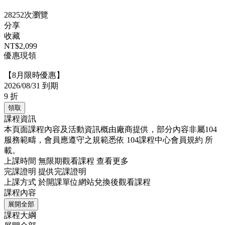
28252次瀏覽
分享
收藏
NT$2,099
優惠現領
【8月限時優惠】
2026/08/31 到期
9
折
領取
課程資訊
本頁面課程內容及活動資訊概由廠商提供，部分內容非屬104
服務範疇，會員應遵守之規範悉依
104課程中心會員規約
所
載。
上課時間
無限期觀看課程
查看更多
完課證明
提供完課證明
上課方式
於開課單位網站兌換後觀看課程
課程內容
展開全部
課程大綱