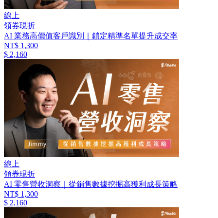
線上
領券現折
AI 業務高價值客戶識別｜鎖定精準名單提升成交率
NT$ 1,300
$ 2,160
線上
領券現折
AI 零售營收洞察｜從銷售數據挖掘高獲利成長策略
NT$ 1,300
$ 2,160