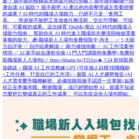
麼？ 能不能把模糊需求拆成可執行步驟？ 能不能判斷哪一段
適合讓 AI 協助？ 能不能把 AI 產出的內容整理成主管看得懂
的成果？ ​ AI 時代的職場入場能力，已經不只是「會用工
具」， 而是能不能把工具放進任務流程，交出可理解、可採
用、可重複的成果。 ​ 這次緯育 TibaMe 推出 AI 時代的職場入
場能力指南， 幫助你在 AI 時代進入職場前先釐清與檢核需要
掌握的能力。 ​ 🎁 職場新人入場包免費領取中 內含： ✅ 5 大能
力自評表 ✅ 自評結果解讀 ✅ 能力補強地圖 ✅ AI 工作流案例
情境 ✅ AI 新手組合課程兌換 (3 門入門課限時免費學) 免費領
取職場新人入場包👉 https://tibame.tw/TD2px ​ 🔥 7/24 前領取再
加碼送 > 職場 AI 工作流教練 GPT (可依個人目標/現職職能
+工作任務，打造自己的工作流) > 最新 AI 人才趨勢報告 (AI
人才需求攀升職務解密、必備技能與搶手認證一次掌握) 如果
你正在準備求職、剛進職場， 或已經開始用 AI，卻還不知道
怎麼把它變成真正的工作成果， 可以先從這份入場包開始。 ​