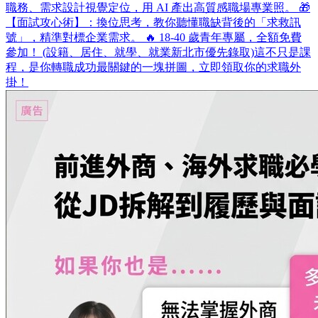
職務、需求設計視覺定位，用 AI 產出高質感職場專業照。 🎁
【面試攻心術】：換位思考，教你聽懂職缺背後的「求救訊
號」，精準對標企業需求。 🔥 18-40 歲青年專屬，全額免費
參加！ (設籍、居住、就學、就業新北市優先錄取)​ 這不只是課
程，是你轉職成功最關鍵的一塊拼圖，立即領取你的求職外
掛！