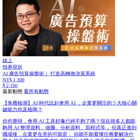
線上
領券現折
AI 廣告預算操盤術｜ 打造高轉換決策系統
NT$ 1,300
$ 2,160
最新動態
看所有動態
【免費檢測】AI 時代比起會用 AI ，企業更關注的 5 大核心關
鍵能力你及格嗎？
你也覺得，會用 AI 工具好像已經不夠了嗎？ ​ 現在很多人都能
夠用 AI 整理資料、做圖、分析資料、寫程式等， 但真正進到
職場後，企業更在意的可能是： 你能不能看懂任務要解決什