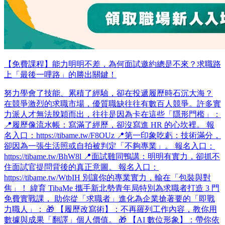
【免費課程】能力明明不差，為何面試邀約總是不來？求職路
上「最後一哩路」的勝出關鍵！
努力學會了技能、累積了經驗，卻在投遞履歷時石沉大海？
在競爭激烈的求職市場，優質職缺往往有數百人競爭。許多實
力派人才無法脫穎而出，往往是因為卡在這些「隱形門檻」：
📍履歷像流水帳：寫滿了經歷，卻沒寫進 HR 的心坎裡。 報
名入口：https://tibame.tw/F8OUz 📍第一印象吃虧：技術滿分，
卻因為一張生活照或自拍被判定「不夠專業」。 報名入口：
https://tibame.tw/BhW8l 📍面試雞同鴨講：明明有實力，卻抓不
住面試官提問背後的真正意圖。 報名入口：
https://tibame.tw/WtbIH 別讓你的專業實力，輸在「包裝與對
焦」！ 緯育 TibaMe 攜手新北勢青年局特別為求職者打造 3 門
免費實戰課， 助你從「求職者」進化為企業搶著要的「即戰
力職人」： 🎁 【履歷改寫術】：不再羅列工作內容，教你用
數據與成果「翻譯」個人價值。 🎁 【AI 數位形象】：帶你依