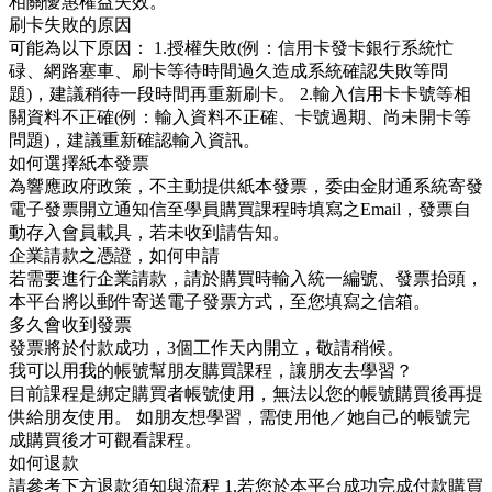
相關優惠權益失效。
刷卡失敗的原因
可能為以下原因： 1.授權失敗(例：信用卡發卡銀行系統忙
碌、網路塞車、刷卡等待時間過久造成系統確認失敗等問
題)，建議稍待一段時間再重新刷卡。 2.輸入信用卡卡號等相
關資料不正確(例：輸入資料不正確、卡號過期、尚未開卡等
問題)，建議重新確認輸入資訊。
如何選擇紙本發票
為響應政府政策，不主動提供紙本發票，委由金財通系統寄發
電子發票開立通知信至學員購買課程時填寫之Email，發票自
動存入會員載具，若未收到請告知。
企業請款之憑證，如何申請
若需要進行企業請款，請於購買時輸入統一編號、發票抬頭，
本平台將以郵件寄送電子發票方式，至您填寫之信箱。
多久會收到發票
發票將於付款成功，3個工作天內開立，敬請稍候。
我可以用我的帳號幫朋友購買課程，讓朋友去學習？
目前課程是綁定購買者帳號使用，無法以您的帳號購買後再提
供給朋友使用。 如朋友想學習，需使用他／她自己的帳號完
成購買後才可觀看課程。
如何退款
請參考下方退款須知與流程 1.若您於本平台成功完成付款購買