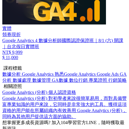
實體
領券現折
Google Analytics 4 數據分析師國際認證保證班｜8/1 (六) 開課
｜台北假日實體班
NT$ 9,999
$ 11,000
課程標籤
數據分析
Google Analytics
熟悉Google Analytics
Google Ads
GA
分析
數據處理
數據管理
GA數據
數位行銷
專業證照
行銷策略
相關證照
Google Analytics (分析) 個人認證資格
Google Analytics (分析) 對初學者來說很簡單易用，而對具備豐
富專業知識的用戶來說，它同時是非常強大的工具。獲得這項
資格的用戶能在所屬組織內有效善用 Google Analytics (分析)，
同時為其他用戶提供這方面的協助。
想掌握更多成長資源嗎?
加入104學習官方LINE，隨時獲取最
新資訊