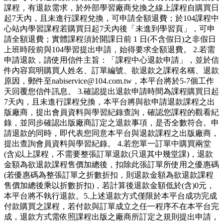
課程，有退款需求，於外部學習廠商兌換之線上課程自購買日
起7天內，且未進行課程兌換，可申請全額退費；於104課程中
心站內學習課程若購買日起7天內後「未進到學習頁」，可申
請全額退費；實體課程須於開課日前 1 日(不含假日)之非假日
上班時段前與104學習提出申請，始得要求全額退費。 2.若需
申請退款，請使用信件主旨：「課程中心退款申請」，並於信
件內容寫明購買人姓名、訂單編號、欲退款之課程名稱、退款
原因，郵件至nabiservice@104.com.tw，本平台將於5-7個工作
天回覆您信件訊息。 3.確認提出退款申請時間為課程購買日起
7天內，且未進行課程兌換，本平台將與欲申請退款課程之出
版廠商，提出會員資料與學習紀錄查詢，確認您課程的觀看紀
錄，並同步確認出版廠商訂定之退款事項，是否全數符合。申
請退款的同時，即代表您同意本平台與退款課程之出版廠商，
提出查詢會員資料與學習紀錄。 4.若您單一訂單中購買兩堂
(含)以上課程，不需要整張訂單退款(只退其中幾堂課)，退款
金額為欲退款課程售價加總後，扣除此張訂單所使用之優惠碼
(若優惠碼為整張訂單之折數折扣，則退款金額為欲退款課程
售價加總後乘以折數折扣)，若計算後退款金額低於(含)0元，
本平台將不執行退款。5.上述退款方式僅限於本平台成功完成
付款購買之課程，若付款與訂單成立之任一程序不在本平台完
成，退款方式需依照課程出版之廠商所訂定之規則提出申請，